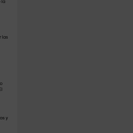
 la
 las
to
El
as y