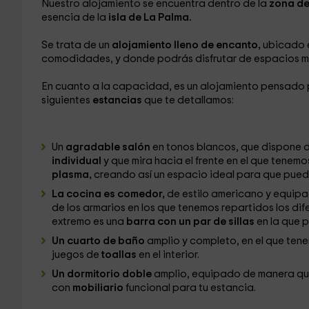
Nuestro alojamiento se encuentra dentro de la
zona de
esencia de la
isla de La Palma.
Se trata de un
alojamiento lleno de encanto,
ubicado e
comodidades, y donde podrás disfrutar de espacios mu
En cuanto a la capacidad, es un alojamiento pensado
siguientes
estancias
que te detallamos:
Un
agradable salón
en tonos blancos, que dispone d
individual
y que mira hacia el frente en el que tenemo
plasma,
creando así un espacio ideal para que pued
La cocina es comedor,
de estilo americano y equip
de los armarios en los que tenemos repartidos los di
extremo es una
barra con un par de sillas
en la que 
Un cuarto de baño
amplio y completo, en el que ten
juegos de
toallas
en el interior.
Un dormitorio doble
amplio, equipado de manera qu
con
mobiliario
funcional para tu estancia.