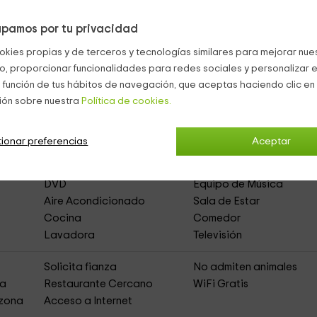
lia terraza alargada
con mesa y sillas.
pamos por tu privacidad
Breña Baja
okies propias y de terceros y tecnologías similares para mejorar nuest
co, proporcionar funcionalidades para redes sociales y personalizar e
 función de tus hábitos de navegación, que aceptas haciendo clic en 
P ALSU La Palma
ión sobre nuestra
Política de cookies.
(Apartamentos Rurales)
ionar preferencias
Aceptar
to
Acceso Asfaltado
DVD
Equipo de Música
Aire Acondicionado
Sala de Estar
Cocina
Comedor
Lavadora
Televisión
s
Solicita fianza
No admiten animales
ja
Restaurante Cercano
WiFi Gratis
 zona
Acceso a Internet