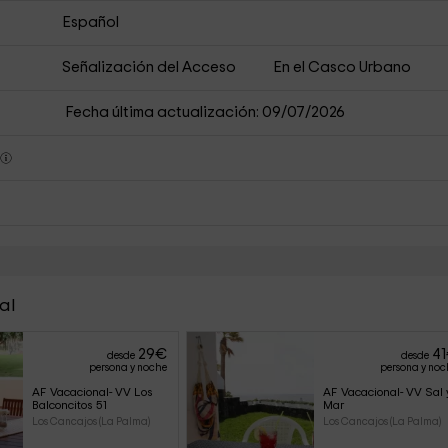
Español
Señalización del Acceso
En el Casco Urbano
Fecha última actualización: 09/07/2026
s
al
29
€
41
desde
desde
persona y noche
persona y noc
AF Vacacional- VV Los 
AF Vacacional- VV Sal 
Balconcitos 51
Mar
Los Cancajos (La Palma)
Los Cancajos (La Palma)