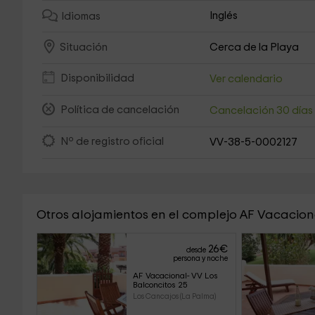
Inglés
Idiomas
Cerca de la Playa
Situación
Disponibilidad
Ver calendario
Política de cancelación
Cancelación 30 día
Nº de registro oficial
VV-38-5-0002127
Otros alojamientos en el complejo AF Vacacion
26
€
desde
persona y noche
AF Vacacional- VV Los 
Balconcitos 25
Los Cancajos (La Palma)