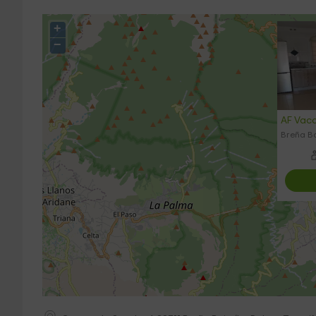
+
−
AF Vaca
Breña Ba