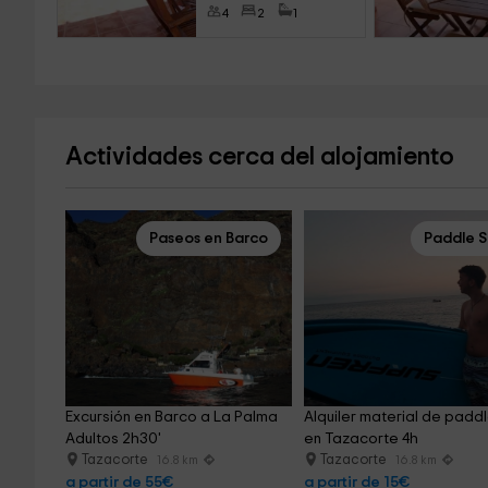
4
2
1
Actividades cerca del alojamiento
Paseos en Barco
Paddle S
Excursión en Barco a La Palma 
Alquiler material de paddle
Adultos 2h30'
en Tazacorte 4h
Tazacorte
Tazacorte
16.8 km
16.8 km
a partir de 55€
a partir de 15€