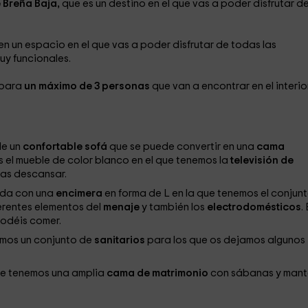
 Breña Baja,
que es un destino en el que vas a poder disfrutar de
n un espacio en el que vas a poder disfrutar de todas las
y funcionales.
 para
un máximo de 3 personas
que van a encontrar en el interior
e un
confortable sofá
que se puede convertir en una
cama
s el mueble de color blanco en el que tenemos la
televisión de
as descansar.
ada con una
encimera
en forma de L en la que tenemos el conjun
ferentes elementos del
menaje
y también los
electrodomésticos
. 
podéis comer.
emos un conjunto de
sanitarios
para los que os dejamos algunos
e tenemos una amplia
cama de matrimonio
con sábanas y mant