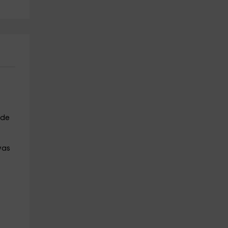
 de
vas