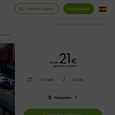
Tarjetas Regalo
Iniciar sesión
AF Vacacional- LP ALSU La Palma
Guardar
21
€
desde
persona y noche