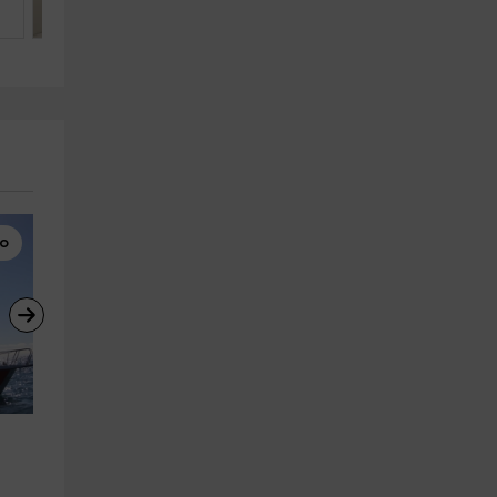
4
2
1
co
Avistamiento de Cetáceos
Buggies
Ver cetáceos desde barco 
Ruta en buggy por volcanes a
hasta Cueva Bonita, 2h
sur de La Palma 5 h
Tazacorte
Breña Alta
17.1 km
2.1 km
a partir de 60€
a partir de 186€