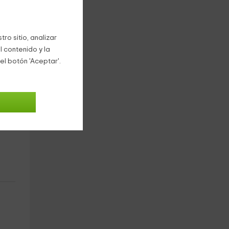
ro sitio, analizar
l contenido y la
el botón 'Aceptar'.