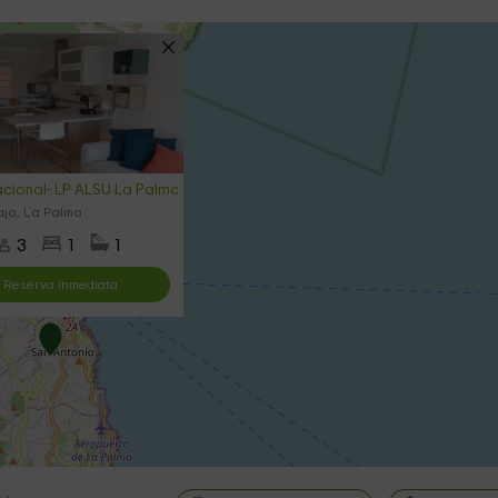
cional- LP ALSU La Palma
ja, La Palma
3
1
1
Reserva inmediata