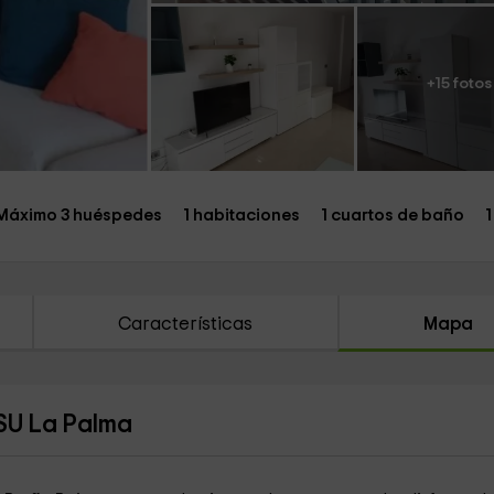
+15 fotos
Máximo 3 huéspedes
1 habitaciones
1 cuartos de baño
1
Características
Mapa
SU La Palma