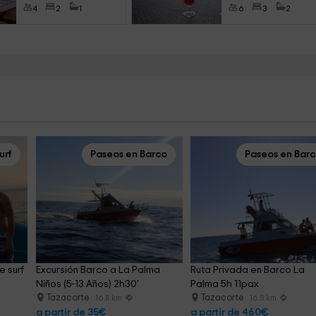
4
2
1
6
3
2
urf
Paseos en Barco
Paseos en Bar
 surf 
Excursión Barco a La Palma 
Ruta Privada en Barco La 
Niños (5-13 Años) 2h30'
Palma 5h 11pax
Tazacorte
Tazacorte
16.8 km
16.8 km
a partir de 35€
a partir de 460€