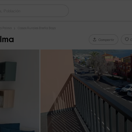
La Palma
Casas Rurales Breña Baja
alma
Compartir