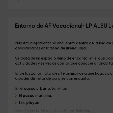
Entorno de AF Vacacional- LP ALSU L
Nuestro alojamiento se encuentra
dentro de la isla de
comodidades en la
zona de Breña Baja.
Se trata de un
espacio lleno de encanto,
en el que po
actividades y servicios con las que conocer a fondo ta
Entre las zonas naturales, te animamos a que hagas alg
a poder disfrutar de parajes con encanto.
En el
casco urbano
, tenemos:
El
paseo marítimo.
Las
playas
.
Casas Rurales La Palma
Casas Rurales Breña Baja