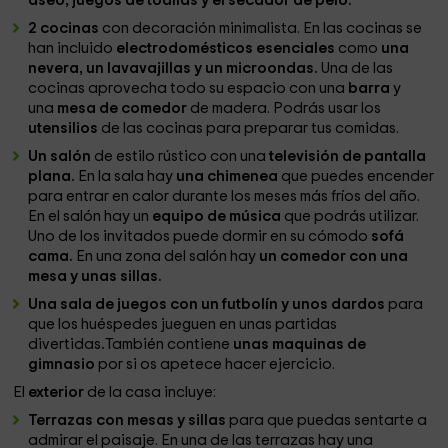
aseo, juegos de toallas y el secador de pelo.
2 cocinas
con decoración minimalista. En las cocinas se
han incluido
electrodomésticos esenciales
como
una
nevera, un lavavajillas y un microondas.
Una de las
cocinas aprovecha todo su espacio con una
barra
y
una
mesa de comedor
de madera. Podrás usar los
utensilios
de las cocinas para preparar tus comidas.
Un salón
de estilo rústico
con una
televisión de pantalla
plana.
En la sala hay
una chimenea
que puedes encender
para entrar en calor durante los meses más fríos del año.
En el salón hay un
equipo de música
que podrás utilizar.
Uno de los invitados puede dormir en su cómodo
sofá
cama.
En una zona del salón hay
un comedor con una
mesa y unas sillas.
Una sala de juegos con un futbolín y unos dardos
para
que los huéspedes jueguen en unas partidas
divertidas
.
También contiene
unas maquinas de
gimnasio
por si os apetece hacer ejercicio.
El
exterior
de la casa incluye:
Terrazas con mesas y sillas
para que puedas sentarte a
admirar el paisaje. En una de las terrazas hay una