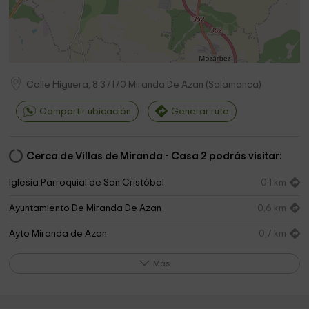
Calle Higuera, 8
37170
Miranda De Azan
(
Salamanca
)
Compartir ubicación
Generar ruta
Cerca de Villas de Miranda - Casa 2 podrás visitar:
Iglesia Parroquial de San Cristóbal
0,1 km
Ayuntamiento De Miranda De Azan
0,6 km
Ayto Miranda de Azan
0,7 km
Ayuntamiento De Aldeatejada
3,9 km
Más
Ayuntamiento De Aldeatejada
4,0 km