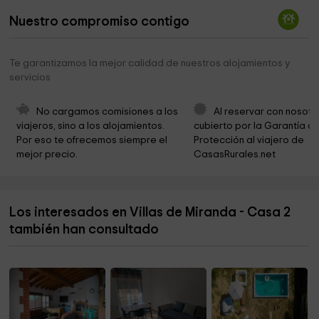
Iglesia Parroquial De Santo Tomé (o Santo Tomás
4,1 km
Apóstol)
Nuestro compromiso contigo
Ayuntamiento De Valdemierque
4,1 km
Te garantizamos la mejor calidad de nuestros alojamientos y
Ayuntamiento de Mozarbez
4,2 km
servicios
Depósito Municipal de Vehículos
5,4 km
No cargamos comisiones a los 
Al reservar con nosotr
Municipio de Carbajosa de la Sagrada
5,7 km
viajeros, sino a los alojamientos. 
cubierto por la Garantía de
Por eso te ofrecemos siempre el 
Protección al viajero de 
Ayuntamiento
5,7 km
mejor precio.
CasasRurales.net
Iglesia Parroquial De Santa María de los Rozados
6,1 km
RODILLA SALAMANCA - Ferreteria Profesional y
6,1 km
Los interesados en Villas de Miranda - Casa 2
Bricolaje
también han consultado
Ayuntamiento de Salamanca
7,0 km
Ayuntamiento De Carrascal De Barregas
7,5 km
Consultorio Médico