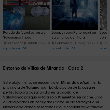
Partido de fútbol burbuja en 
Escape room Poltergeist en 
Escape
Salamanca 1 hora
Salamanca de 1 hora
John 
Salamanca (Ciudad)
Salamanca (Ciudad)
Sal
8.7 km
9.4 km
a partir de 16€
a partir de 56€
a part
Entorno de Villas de Miranda - Casa 2
Este alojamiento se encuentra en
Miranda de Azán,
en la
provincia de
Salamanca.
La ubicación de la casa es
perfecta para pasar un día en la
capital de
Salamanca
porque está a solo
15 minutos en coche
. En la
ciudad podrás visitar lugares como su plaza mayor o su
universidad donde te retamos a que encuentres la famosa