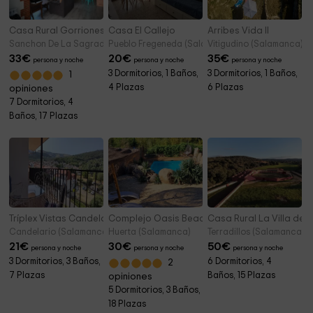
Casa Rural Gorriones
Casa El Callejo
Arribes Vida II
Sanchon De La Sagrada (Salamanca)
Pueblo Fregeneda (Salamanca)
Vitigudino (Salamanca)
33
€
20
€
35
€
persona y noche
persona y noche
persona y noche
3 Dormitorios, 1 Baños,
3 Dormitorios, 1 Baños,
1
4 Plazas
6 Plazas
opiniones
7 Dormitorios, 4
Baños, 17 Plazas
Tríplex Vistas Candelario
Complejo Oasis Beach Sobre el Río
Casa Rural La Villa de 
Candelario (Salamanca)
Huerta (Salamanca)
Terradillos (Salamanca)
21
€
30
€
50
€
persona y noche
persona y noche
persona y noche
3 Dormitorios, 3 Baños,
6 Dormitorios, 4
2
7 Plazas
Baños, 15 Plazas
opiniones
5 Dormitorios, 3 Baños,
18 Plazas