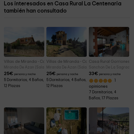
Los interesados en Casa Rural La Centenaria
Las Cárcavas Natural Park
10,4 km
también han consultado
Ermita de Santa María del Espino
12,9 km
Villas de Miranda - Casa 1
Villas de Miranda - Casa 2
Casa Rural Gorriones
Miranda De Azan (Salamanca)
Miranda De Azan (Salamanca)
Sanchon De La Sagrada 
25
€
25
€
33
€
persona y noche
persona y noche
persona y noche
5 Dormitorios, 4 Baños,
5 Dormitorios, 4 Baños,
1
12 Plazas
12 Plazas
opiniones
7 Dormitorios, 4
Baños, 17 Plazas