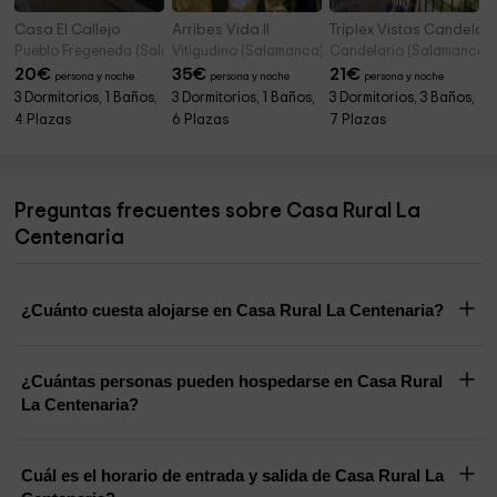
Casa El Callejo
Arribes Vida II
Tríplex Vistas Candelar
Pueblo Fregeneda (Salamanca)
Vitigudino (Salamanca)
Candelario (Salamanca)
20
€
35
€
21
€
persona y noche
persona y noche
persona y noche
3 Dormitorios, 1 Baños,
3 Dormitorios, 1 Baños,
3 Dormitorios, 3 Baños,
4 Plazas
6 Plazas
7 Plazas
Preguntas frecuentes sobre Casa Rural La
Centenaria
¿Cuánto cuesta alojarse en Casa Rural La Centenaria?
¿Cuántas personas pueden hospedarse en Casa Rural
La Centenaria?
Cuál es el horario de entrada y salida de Casa Rural La