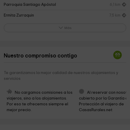
Parroquia Santiago Apóstol
6,1 km
Ermita Zurraquin
7,5 km
Ayuntamiento de Cabezas del Villar
7,7 km
Más
Ayuntamiento De Cabezas Del Villar
7,8 km
Ayuntamiento
7,8 km
Nuestro compromiso contigo
Municipal Macotera Park
9,0 km
Ermita de la Virgen de la Encina
9,0 km
Te garantizamos la mejor calidad de nuestros alojamientos y
servicios
Ayuntamiento de Macotera
9,2 km
Iglesia de Nuestra Señora del Castillo
9,2 km
No cargamos comisiones a los 
Al reservar con nosotr
viajeros, sino a los alojamientos. 
cubierto por la Garantía de
Ermita del Cristo de las Batallas
9,3 km
Por eso te ofrecemos siempre el 
Protección al viajero de 
mejor precio.
CasasRurales.net
Ayuntamiento de Diego del Carpio
9,9 km
Iglesia
10,4 km