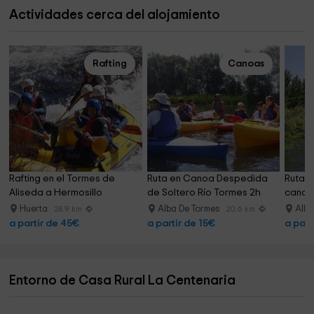
Actividades cerca del alojamiento
Rafting
Canoas
Rafting en el Tormes de 
Ruta en Canoa Despedida 
Ruta m
Aliseda a Hermosillo
de Soltero Río Tormes 2h
canoa 
Huerta
Alba De Tormes
Alba
28.9 km
20.6 km
a partir de 45€
a partir de 15€
a part
Entorno de Casa Rural La Centenaria