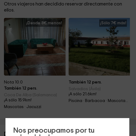
Otros viajeros han decidido reservar directamente con
ellos.
¡Desde 8€ menos!
¡Sólo 7€ más!
Nota 10.0
También 12 pers.
También 12 pers.
Salvadios (Ávila)
¡A sólo 21.6km!
Coca De Alba (Salamanca)
¡A sólo 15.9km!
Piscina · Barbacoa · Mascotas · Chimenea
Mascotas · Jacuzzi
Nos preocupamos por tu
Descripción de Casa Rural La Centenaria