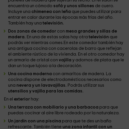
paneles de madera que sujetan su techo. En el salón se
encuentra un cómodo
sofá y unos sillones
de cuero.
Incluye una
chimenea con leña
que puedes utilizar para
entrar en calor durante las épocas más frías del año.
También hay una
televisión.
Dos zonas de comedor
con
mesa grandes y sillas de
madera.
En una de estas salas hay otra
televisión
que
podrás ver mientras comes.En este comedor también hay
una antigua cocina con cacerolas de barro que reflejan
el ambiente rústico de la vivienda. En el otro comedor hay
un armario de cristal con
vajilla
y adornos de plata que le
dan un toque lujoso a la decoración.
Una cocina moderna
con armaritos de madera. La
cocina dispone de electrodomésticos necesarios como
una
nevera y un lavavajillas.
Podrás utilizar sus
utensilios y vajilla para las comidas.
​En el
exterior
hay:
Una terraza con mobiliario y una barbacoa
para que
puedas cocinar al aire libre rodeado por la naturaleza.
Un jardín con una piscina
para que te des un baño
refrescante. También tiene
una zona infantil con un