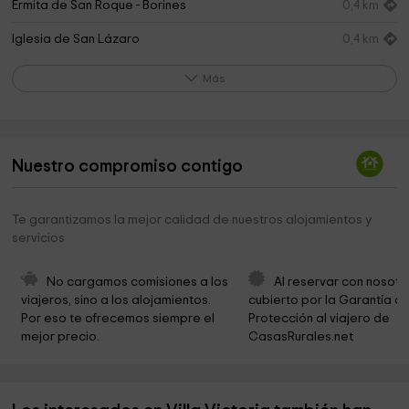
Ermita de San Roque - Borines
0,4 km
Iglesia de San Lázaro
0,4 km
Cueva del Sidrón
1,1 km
Más
Parroquia Rural De Villamayor
3,0 km
Tras la Huella del Asturcón
4,7 km
Nuestro compromiso contigo
Centro de Interpretación del Gaitero de Libardón
4,9 km
Iglesia Cerecea
4,9 km
Te garantizamos la mejor calidad de nuestros alojamientos y
servicios
Chorrón waterfall - Villamayor
5,5 km
Ermita de San Antonio
5,8 km
No cargamos comisiones a los 
Al reservar con nosotr
viajeros, sino a los alojamientos. 
cubierto por la Garantía de
THE HOUSE OF TIME
5,8 km
Por eso te ofrecemos siempre el 
Protección al viajero de 
mejor precio.
CasasRurales.net
Ayuntamiento de Piloña
5,8 km
PILOÑA TIERRA DE ASTURCONES
5,8 km