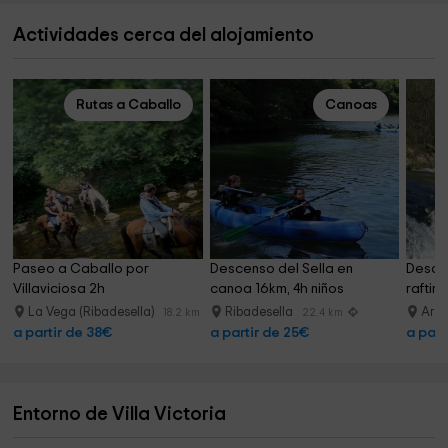
Actividades cerca del alojamiento
Rutas a Caballo
Canoas
Paseo a Caballo por 
Descenso del Sella en 
Descen
Villaviciosa 2h
canoa 16km, 4h niños
raftin
Onís
La Vega (Ribadesella)
Ribadesella
Arr
18.2 km
22.4 km
a partir de 38€
a partir de 25€
a part
Entorno de Villa Victoria