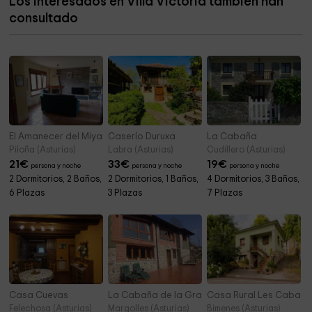
Los interesados en Villa Victoria también han
Iglesia de San Antonio
5,9 km
consultado
Ayuntamiento de Piloña
5,9 km
El Amanecer del Miyarin
Caserío Duruxa
La Cabaña
Piloña (Asturias)
Labra (Asturias)
Cudillero (Asturias)
21
€
33
€
19
€
persona y noche
persona y noche
persona y noche
2 Dormitorios, 2 Baños,
2 Dormitorios, 1 Baños,
4 Dormitorios, 3 Baños,
6 Plazas
3 Plazas
7 Plazas
Casa Cuevas
La Cabaña de la Granxa
Casa Rural Les Cabañe
Felechosa (Asturias)
Margolles (Asturias)
Bimenes (Asturias)