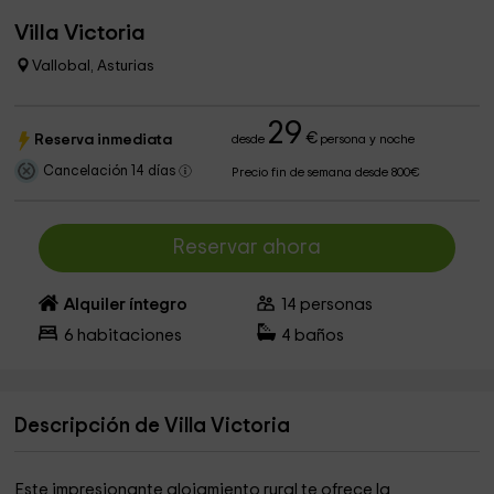
Villa Victoria
Vallobal, Asturias
29
€
Reserva inmediata
desde
persona y noche
Cancelación 14 días
Precio fin de semana desde 800€
Reservar ahora
Alquiler íntegro
14
personas
6
habitaciones
4
baños
Descripción de Villa Victoria
Este impresionante alojamiento rural te ofrece la