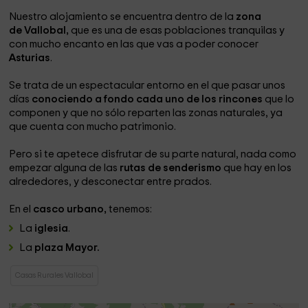
Nuestro alojamiento se encuentra dentro de la
zona
de Vallobal,
que es una de esas poblaciones tranquilas y
con mucho encanto en las que vas a poder conocer
Asturias
.
Se trata de un espectacular entorno en el que pasar unos
días
conociendo a fondo cada uno de los rincones
que lo
componen y que no sólo reparten las zonas naturales, ya
que cuenta con mucho patrimonio.
Pero si te apetece disfrutar de su parte natural, nada como
empezar alguna de las
rutas de senderismo
que hay en los
alrededores, y desconectar entre prados.
En el
casco urbano,
tenemos:
La
iglesia
.
La
plaza Mayor.
Casas Rurales Vallobal