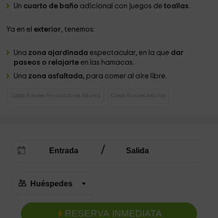
Un
cuarto de baño
adicional con juegos de
toallas
.
Ya en el
exterior
, tenemos:
Una
zona ajardinada
espectacular, en la que
dar
paseos o relajarte
en las hamacas.
Una
zona asfaltada,
para comer al aire libre.
Casas Rurales Principado de Asturias
Casas Rurales Asturias
RESERVA INMEDIATA