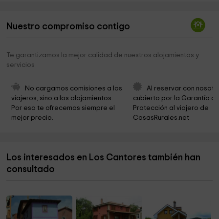
Iglesia de San Antonio
4,0 km
Ayuntamiento de Piloña
4,1 km
Nuestro compromiso contigo
PILOÑA TIERRA DE ASTURCONES
4,1 km
Te garantizamos la mejor calidad de nuestros alojamientos y
THE HOUSE OF TIME
4,1 km
servicios
Ayuntamiento de Piloña
4,2 km
No cargamos comisiones a los 
Al reservar con nosotr
iglesia espinaredo
4,3 km
viajeros, sino a los alojamientos. 
cubierto por la Garantía de
Por eso te ofrecemos siempre el 
Protección al viajero de 
Ermita de Guadalupe
4,9 km
mejor precio.
CasasRurales.net
Iglesia de Santa Ana
5,3 km
Capilla de Santa Lucia
5,3 km
Los interesados en Los Cantores también han
Ermita de San Lorenzo
5,4 km
consultado
Tras la Huella del Asturcón
5,6 km