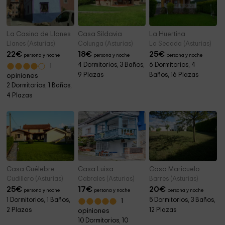
La Casina de Llanes
Casa Sildavia
La Huertina
Llanes (Asturias)
Colunga (Asturias)
La Secada (Asturias)
22
€
18
€
25
€
persona y noche
persona y noche
persona y noche
4 Dormitorios, 3 Baños,
6 Dormitorios, 4
1
9 Plazas
Baños, 16 Plazas
opiniones
2 Dormitorios, 1 Baños,
4 Plazas
Casa Cuélebre
Casa Luisa
Casa Maricuelo
Cudillero (Asturias)
Cabrales (Asturias)
Barres (Asturias)
25
€
17
€
20
€
persona y noche
persona y noche
persona y noche
1 Dormitorios, 1 Baños,
5 Dormitorios, 3 Baños,
1
2 Plazas
12 Plazas
opiniones
10 Dormitorios, 10