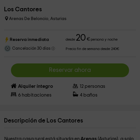
Los Cantores
Arenas De Beloncio, Asturias
20
€
Reserva inmediata
desde
persona y noche
Cancelación 30 días
Precio fin de semana desde 240€
Reservar ahora
Alquiler íntegro
12
personas
6
habitaciones
4
baños
Descripción de Los Cantores
Nuestra casa rural está situada en
Arenas
(Asturias), a solo