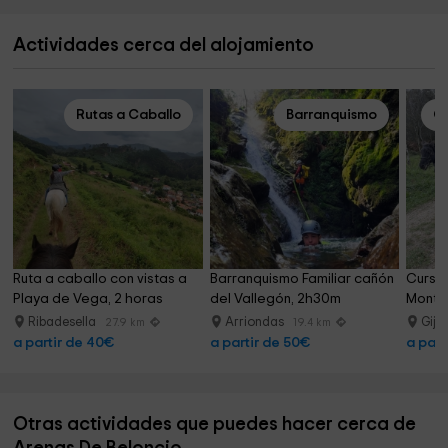
Actividades cerca del alojamiento
Rutas a Caballo
Barranquismo
Cl
Ruta a caballo con vistas a 
Barranquismo Familiar cañón 
Curso 
Playa de Vega, 2 horas
del Vallegón, 2h30m
Monte 
Ribadesella
Arriondas
Gijó
27.9 km
19.4 km
a partir de 40€
a partir de 50€
a part
Otras actividades que puedes hacer cerca de