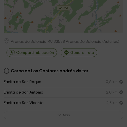
Arenas de Beloncio, 49
33538
Arenas De Beloncio
(
Asturias
)
Compartir ubicación
Generar ruta
Cerca de Los Cantores podrás visitar:
Ermita de San Roque
0,6 km
Ermita de San Antonio
2,0 km
Ermita de San Vicente
2,8 km
Centro de Dinamización Tecnológica Local de
4,0 km
Más
Piloña