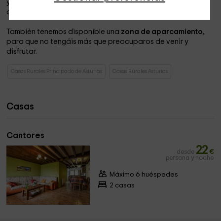
y una estupenda
terraza techada
donde os encantará
desayunar mientras os da el solecito de frente.
También tenemos disponible una
zona de aparcamiento,
para que no tengáis más que preocuparos de venir y
disfrutar.
Casas Rurales Principado de Asturias
Casas Rurales Asturias
Casas
Cantores
22
desde
€
persona y noche
Máximo 6 huéspedes
2 casas