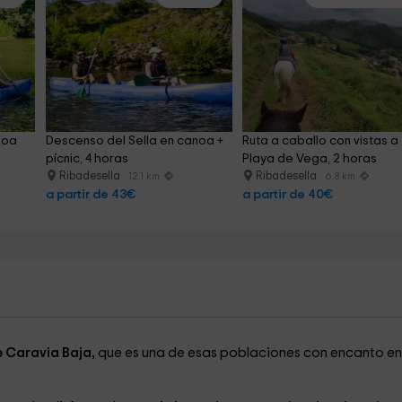
noa 
Descenso del Sella en canoa + 
Ruta a caballo con vistas a 
pícnic, 4 horas
Playa de Vega, 2 horas
Ribadesella
Ribadesella
12.1 km
6.8 km
a partir de 43€
a partir de 40€
e Caravia Baja,
que es una de esas poblaciones con encanto en