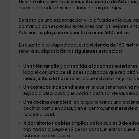
Nuestro alojamiento
se encuentra dentro de Asturias
,
que vas a poder descubrir los mejores paisajes.
Se trata de una espectacular villa privada en la que v
contando con espacios exteriores con las mejores vistas,
Además,
la playa se encuentra a unos 600 metros.
En cuanto a su capacidad, esta
vivienda de 160 metro
tener a su disposición las
siguientes estancias:
Un salón amplio
y con
salida a las zonas exteriores
lado el conjunto de
sillones
tapizados que recibirán 
mesa junto a la librería
en la que estamos seguros de
Un comedor independiente
en el que tenemos una
m
espacio ideal para que podáis disfrutar de las velad
Una cocina completa
, en la que tenemos una encime
cocinar como en casa, y en el centro,
una mesa de cri
funcionalidad.
4 dormitorios dobles
amplios de los cuales
3 de ello
tapizados a juego en 2 de los casos, mientras que el
cabecero de madera.