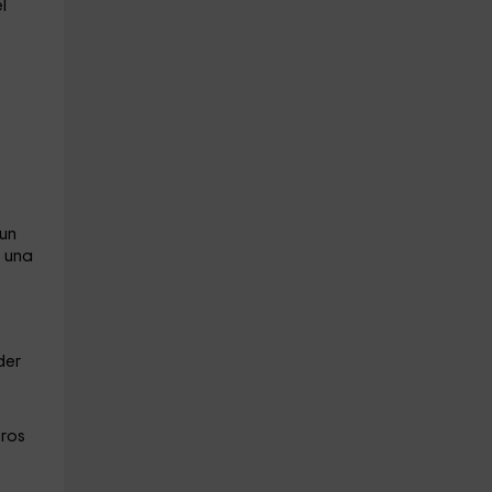
el
 un
, una
der
eros