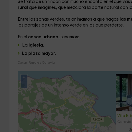
Se trata de un rincón con mucho encanto en el que vas 
rural
que imagines, que mezclará la parte natural con la 
Entre las zonas verdes, te animamos a que hagas
las m
los parajes de un intenso verde en los que perderte.
En el
casco urbano
, tenemos:
La
iglesia
.
La plaza mayor.
Casas Rurales Caravia
+
−
Villa B
Caravia,