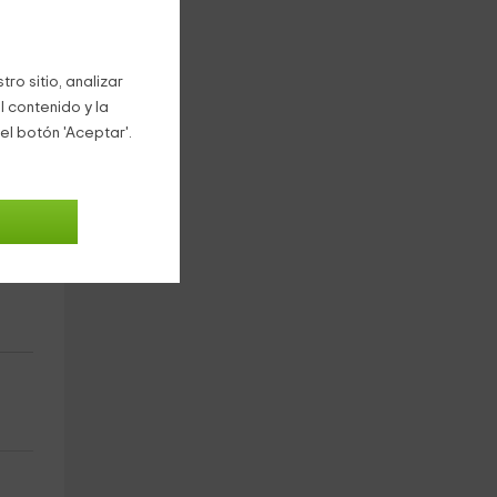
ro sitio, analizar
l contenido y la
el botón 'Aceptar'.