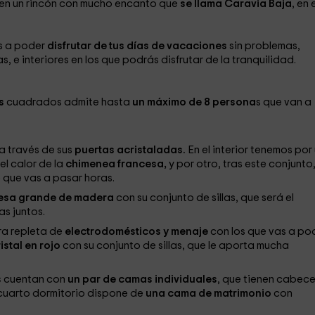
 en un rincón con mucho encanto que
se llama Caravia Baja
, en 
as a poder
disfrutar de tus días de vacaciones
sin problemas,
 e interiores en los que podrás disfrutar de la tranquilidad.
s
cuadrados admite hasta
un máximo de 8 persona
s que van a
a través de sus
puertas acristaladas.
En el interior tenemos por
el calor de la
chimenea francesa,
y por otro, tras este conjunto
 que vas a pasar horas.
esa grande de madera
con su conjunto de sillas, que será el
as juntos.
ra repleta de
electrodomésticos y menaje
con los que vas a po
stal en rojo
con su conjunto de sillas, que le aporta mucha
s
cuentan con
un par de camas individuales
, que tienen cabec
 cuarto dormitorio dispone de
una cama de matrimonio
con