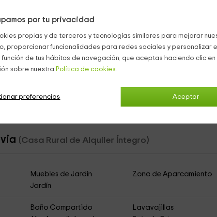
a
bañera en un caso,
y en los otros
2, una ducha.
Para ellos os
pamos por tu privacidad
okies propias y de terceros y tecnologías similares para mejorar nuest
co, proporcionar funcionalidades para redes sociales y personalizar e
 función de tus hábitos de navegación, que aceptas haciendo clic en 
y sillas.
ión sobre nuestra
Política de cookies.
ionar preferencias
Aceptar
avia
(Casa Rural de Alquiler Íntegro)
Muebles de Jardín
Zona de Aparcamiento
Jardín
Baño Compartido
Lavavajillas