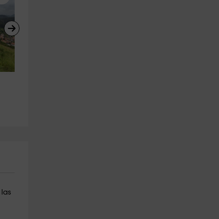
Descenso del Sella en paddle 
Barranquismo Familiar cañón
surf 12 km, 6 horas
del Vallegón, 2h30m
Ribadesella
Arriondas
12.1 km
8.8 km
a partir de 45€
a partir de 50€
 las