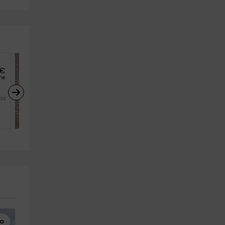
€
22
€
desde
he
persona y noche
La Collada
as)
Sevares (Asturias)
4
2
3
lo
Paddle Surf
Barranquismo