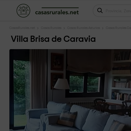
CasasRurales.net
Casas Rurales
Casas Rurales Asturias
Casas Rurales C
Villa Brisa de Caravia