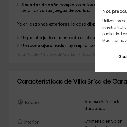
3 cuartos de baño
completos en los que tenemos un
dejamos
varios juegos de toallas.
Nos preocu
Utilizamos co
Ya en las
zonas exteriores,
la casa dispone de:
nuestro tráfi
publicidad en
Un
porche justo a la entrada
en el que tenemos
mesa 
Más informac
Una
zona ajardinada
muy amplia, con
barbacoa
.
Casas Rurales Principado de Asturias
Casas Rurales Asturias
Gest
Características de Villa Brisa de Car
Acceso Asfaltado
Exterior
Barbacoa
Chimenea en Salón
Interior