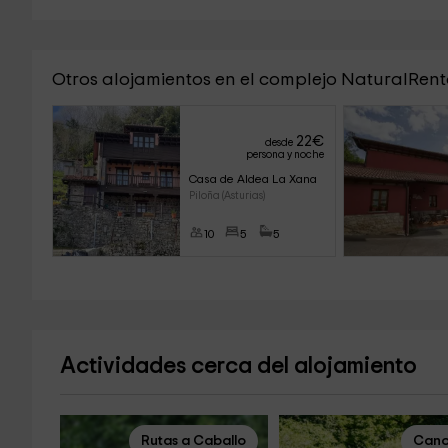
Otros alojamientos en el complejo NaturalRent
22
€
desde
persona y noche
Casa de Aldea La Xana
Piloña (Asturias)
10
5
5
Actividades cerca del alojamiento
Rutas a Caballo
Cano