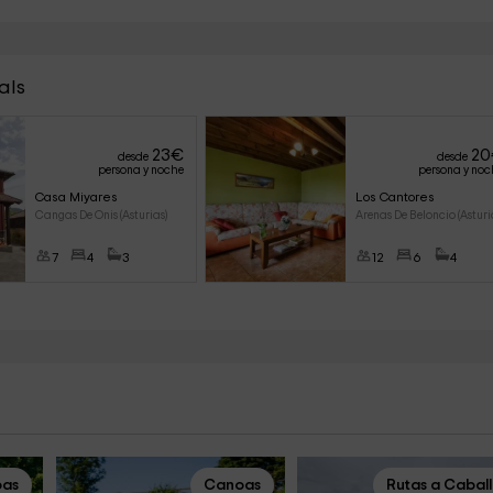
als
23
€
20
desde
desde
persona y noche
persona y noc
Casa Miyares
Los Cantores
Cangas De Onis (Asturias)
Arenas De Beloncio (Asturi
7
4
3
12
6
4
as
Canoas
Rutas a Cabal