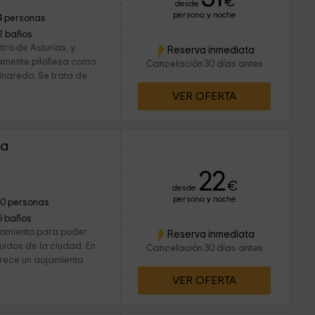
€
desde
persona y noche
4 personas
2 baños
tro de Asturias, y
Reserva inmediata
camente piloñesa como
Cancelación 30 días antes
inaredo. Se trata de
VER OFERTA
na
22
€
desde
persona y noche
10 personas
5 baños
ojamiento para poder
Reserva inmediata
uidos de la ciudad. En
Cancelación 30 días antes
arece un aojamiento
VER OFERTA