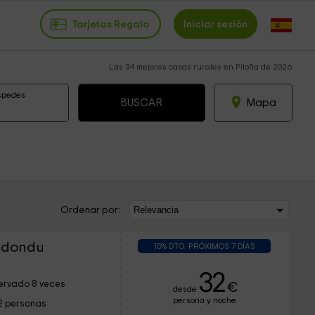
Tarjetas Regalo
Iniciar sesión
Las 34 mejores casas rurales en Piloña de 2026
spedes
Mapa
Ordenar por:
edondu
15% DTO. PRÓXIMOS 7 DÍAS
32
ervado 8 veces
€
desde
persona y noche
2 personas