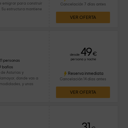
e emigrar para construir
Cancelación 7 días antes
. Su estructura mantiene
VER OFERTA
49
€
desde
persona y noche
21 personas
9 baños
 de Asturias y
Reserva inmediata
llamayor, donde vas a
Cancelación 14 días antes
omodidades, y unas
VER OFERTA
31