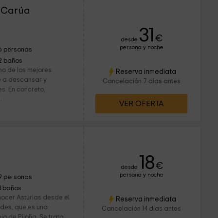
 Carúa
31
€
desde
persona y noche
6 personas
2 baños
no de los mejores
Reserva inmediata
se a descansar y
Cancelación 7 días antes
es. En concreto,
.
VER OFERTA
18
€
desde
persona y noche
9 personas
3 baños
onocer Asturias desde el
Reserva inmediata
edes, que es una
Cancelación 14 días antes
o de Piloña. Se trata