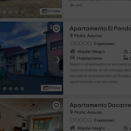
de una...
26 Fotos
Apartamento El Panda
Piloña, Asturias
0 opiniones
Alquiler íntegro
›
1 habitaciones
Nuestro alojamiento se encuentra 
concretamente, en el concejo de 
encontrar el pueblecito de Biedes.
apartamento con encanto,...
15 Fotos
Apartamento Dacarr
Piloña, Asturias
0 opiniones
Alquiler íntegro