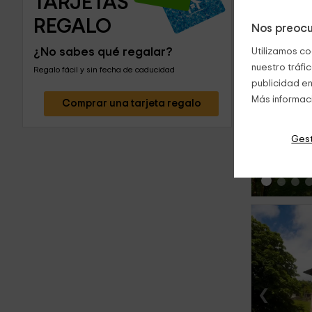
TARJETAS 
REGALO
Nos preocu
¿No sabes qué regalar?
Utilizamos co
nuestro tráfi
Regalo fácil y sin fecha de caducidad
publicidad en
Más informac
‹
Comprar una tarjeta regalo
Gest
‹