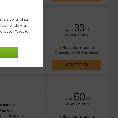
ro sitio, analizar
33
l contenido y la
ervado 1 veces
€
desde
el botón 'Aceptar'.
persona y noche
6 personas
2 baños
s está situada en La
Reserva inmediata
rias. El alojamiento está
Cancelación 14 días antes
a que tiene una
VER OFERTA
50
€
desde
persona y noche
16 personas
7 baños
 las historias de
Reserva inmediata