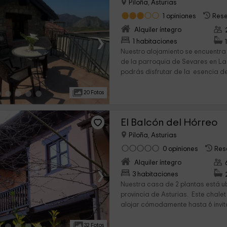
Piloña, Asturias
1 opiniones
Rese
Alquiler íntegro
›
1 habitaciones
Nuestro alojamiento se encuentr
de la parroquia de Sevares en La
podrás disfrutar de la esencia de
20 Fotos
El Balcón del Hórreo
Piloña, Asturias
0 opiniones
Res
Alquiler íntegro
›
3 habitaciones
Nuestra casa de 2 plantas está ub
provincia de Asturias. Este chal
alojar cómodamente hasta 6 invit
32 Fotos