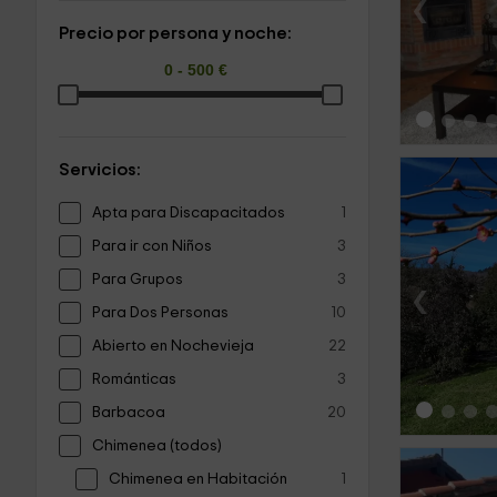
‹
Precio por persona y noche:
Servicios:
Apta para Discapacitados
1
Para ir con Niños
3
Para Grupos
3
‹
Para Dos Personas
10
Abierto en Nochevieja
22
Románticas
3
Barbacoa
20
Chimenea (todos)
Chimenea en Habitación
1