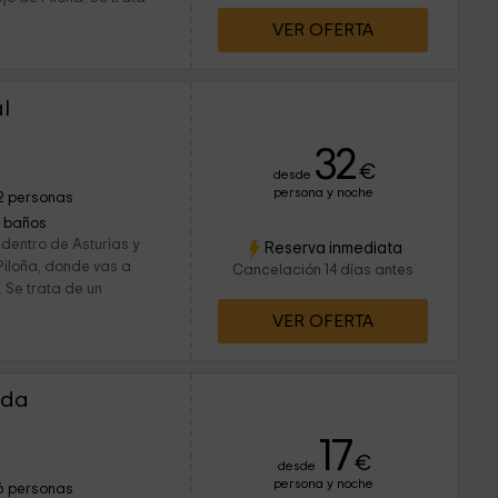
VER OFERTA
l
32
€
desde
persona y noche
2 personas
1 baños
dentro de Asturias y
Reserva inmediata
Piloña, donde vas a
Cancelación 14 días antes
 Se trata de un
VER OFERTA
eda
17
€
desde
persona y noche
6 personas