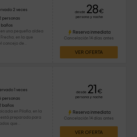
28
rvado 2 veces
€
desde
persona y noche
2 personas
1 baños
a en una pequeña aldea
Reserva inmediata
 Frecha, en la que
Cancelación 14 días antes
l concejo de...
VER OFERTA
21
ervado 1 veces
€
desde
persona y noche
6 personas
2 baños
icada en Piloña, en la
Reserva inmediata
et está preparado para
Cancelación 14 días antes
ados que...
VER OFERTA