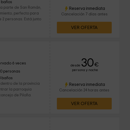
1 baños
ma parte de San Román,
Reserva inmediata
amiento, perfecto para
Cancelación 7 días antes
 2 personas. Está junto
VER OFERTA
30
rvado 6 veces
€
desde
persona y noche
10 personas
3 baños
dentro de la provincia
Reserva inmediata
ntrar la parroquia
Cancelación 24 horas antes
oncejo de Piloña.
VER OFERTA