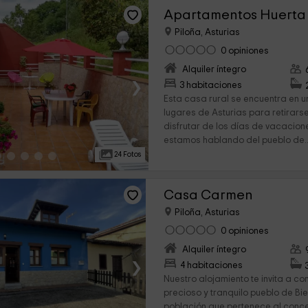
Apartamentos Huerta
Piloña, Asturias
0 opiniones
Alquiler íntegro
›
3 habitaciones
Esta casa rural se encuentra en u
lugares de Asturias para retirar
disfrutar de los días de vacacion
estamos hablando del pueblo de..
24 Fotos
Casa Carmen
Piloña, Asturias
0 opiniones
Alquiler íntegro
›
4 habitaciones
Nuestro alojamiento te invita a c
precioso y tranquilo pueblo de Bi
población que pertenece al concej