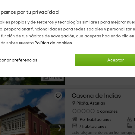
pamos por tu privacidad
Villa Mercedes
okies propias y de terceros y tecnologías similares para mejorar nuest
Piloña, Asturias
co, proporcionar funcionalidades para redes sociales y personalizar e
0 opiniones
Res
 función de tus hábitos de navegación, que aceptas haciendo clic en 
Alquiler íntegro
ión sobre nuestra
Política de cookies.
›
3 habitaciones
Esta casa acogedora de 3 planta
ionar preferencias
Aceptar
Villa Baxu, en la provincia de Astu
preparado para grupos grandes y
capacidad de...
44 Fotos
Casona de Indias
Piloña, Asturias
0 opiniones
Por habitaciones
›
7 habitaciones
Este alojamiento es un homenaje a