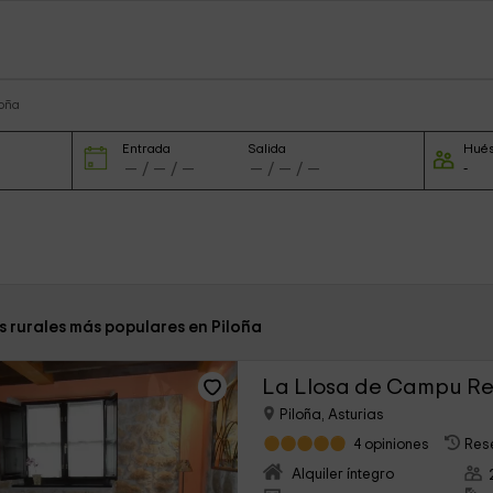
loña
Entrada
Salida
Hué
s rurales más populares en Piloña
La Llosa de Campu R
Piloña, Asturias
4 opiniones
Res
Alquiler íntegro