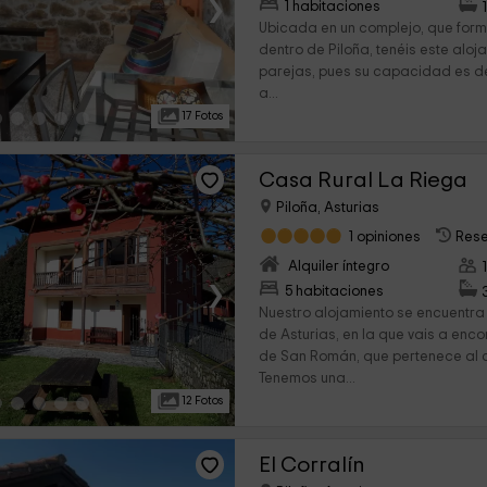
›
1 habitaciones
Ubicada en un complejo, que for
dentro de Piloña, tenéis este aloj
parejas, pues su capacidad es de
a...
17 Fotos
Casa Rural La Riega
Piloña, Asturias
1 opiniones
Rese
Alquiler íntegro
›
5 habitaciones
Nuestro alojamiento se encuentra 
de Asturias, en la que vais a enco
de San Román, que pertenece al c
Tenemos una...
12 Fotos
El Corralín