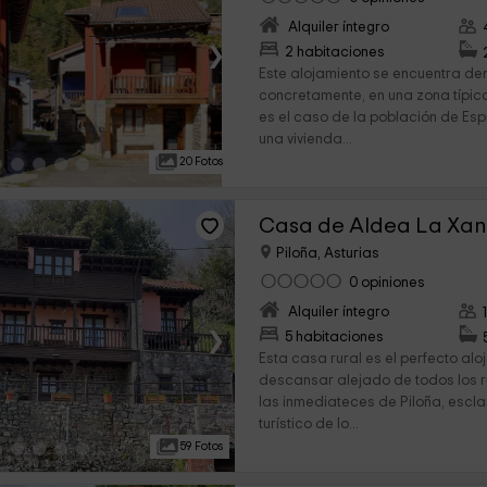
Alquiler íntegro
›
2 habitaciones
Este alojamiento se encuentra den
concretamente, en una zona típi
es el caso de la población de Esp
una vivienda...
20 Fotos
Casa de Aldea La Xa
Piloña, Asturias
0 opiniones
Alquiler íntegro
›
5 habitaciones
Esta casa rural es el perfecto al
descansar alejado de todos los r
las inmediateces de Piloña, escl
turístico de lo...
59 Fotos