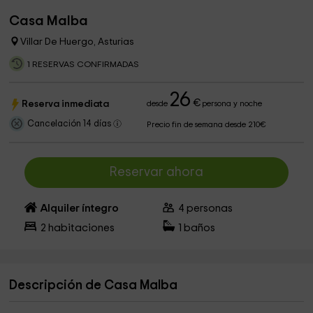
Casa Malba
Villar De Huergo, Asturias
1 RESERVAS CONFIRMADAS
26
€
Reserva inmediata
desde
persona y noche
Cancelación 14 días
Precio fin de semana desde 210€
Reservar ahora
Alquiler íntegro
4
personas
2
habitaciones
1
baños
Descripción de Casa Malba