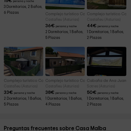
15
€
persona y noche
3 Dormitorios, 2 Baños,
6 Plazas
Complejo turístico CaleaCabo- C´Genoveva
Complejo turístico Cal
Castañeu (Asturias)
Castañeu (Asturias)
36
€
44
€
persona y noche
persona y noche
2 Dormitorios, 1 Baños,
1 Dormitorios, 1 Baños,
5 Plazas
2 Plazas
Complejo turístico CaleaCabo- L´Curuxa de Caleabo
Complejo turístico CaleaCabo- L´Andolina
Cabaña de Ana Juana
Castañeu (Asturias)
Castañeu (Asturias)
Sotres (Asturias)
33
€
38
€
50
€
persona y noche
persona y noche
persona y noche
2 Dormitorios, 1 Baños,
1 Dormitorios, 1 Baños,
1 Dormitorios, 1 Baños,
5 Plazas
4 Plazas
2 Plazas
Preguntas frecuentes sobre Casa Malba