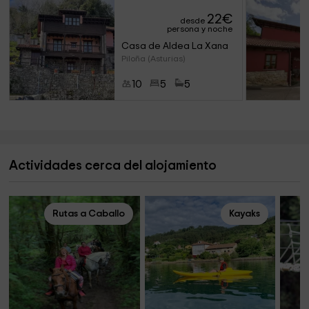
22
€
desde
persona y noche
Casa de Aldea La Xana
Piloña (Asturias)
10
5
5
Actividades cerca del alojamiento
Rutas a Caballo
Kayaks