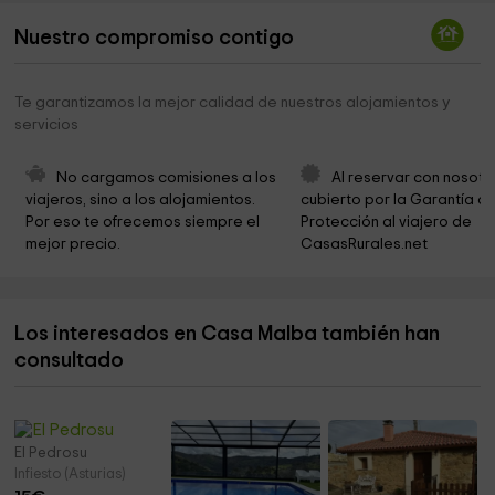
Iglesia Cerecea
2,8 km
Nuestro compromiso contigo
Iglesia , Santa Maria De Viabaño
3,3 km
Ermita Virgen de las Nieves
4,3 km
Te garantizamos la mejor calidad de nuestros alojamientos y
servicios
Parroquia Santa María de Fios
4,4 km
Ermita de San Antonio
4,5 km
No cargamos comisiones a los 
Al reservar con nosotr
viajeros, sino a los alojamientos. 
cubierto por la Garantía de
Ermita de San Lorenzo
4,7 km
Por eso te ofrecemos siempre el 
Protección al viajero de 
mejor precio.
CasasRurales.net
Ermita de San Antonio
4,8 km
Fuente Del Horron,fuente Publica de Ozanes
4,9 km
Los interesados en Casa Malba también han
St. Martin Church
5,1 km
consultado
Parroquia Rural De Villamayor
5,1 km
El Pedrosu
Infiesto (Asturias)