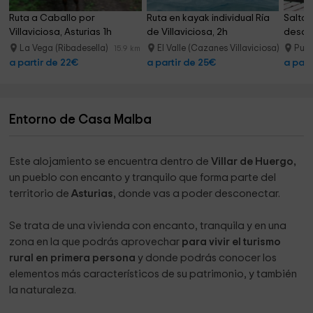
Ruta a Caballo por 
Ruta en kayak individual Ría 
Salto 
Villaviciosa, Asturias 1h
de Villaviciosa, 2h
desde
La Vega (Ribadesella)
El Valle (Cazanes Villaviciosa)
Puen
15.9 km
21.9 km
a partir de 22€
a partir de 25€
a part
Entorno de Casa Malba
Este alojamiento se encuentra dentro de
Villar de Huergo,
un pueblo con encanto y tranquilo que forma parte del
territorio de
Asturias
, donde vas a poder desconectar.
Se trata de una vivienda con encanto, tranquila y en una
zona en la que podrás aprovechar
para vivir el turismo
rural en primera persona
y donde podrás conocer los
elementos más característicos de su patrimonio, y también
la naturaleza.