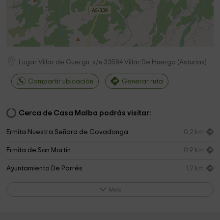
Lugar Villar de Guergu, s/n
33584
Villar De Huergo
(
Asturias
)
Compartir ubicación
Generar ruta
Cerca de Casa Malba podrás visitar:
Ermita Nuestra Señora de Covadonga
0,2 km
Ermita de San Martín
0,9 km
Ayuntamiento De Parrés
1,2 km
San Martin De Escoto
2,2 km
Más
Ermita de San Martín
2,2 km