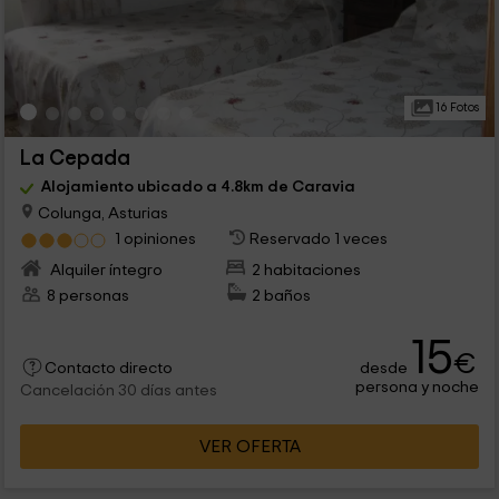
16 Fotos
La Cepada
Alojamiento ubicado a 4.8km de Caravia
Colunga, Asturias
1 opiniones
Reservado 1 veces
Alquiler íntegro
2 habitaciones
8 personas
2 baños
15
€
desde
Contacto directo
persona y noche
Cancelación 30 días antes
VER OFERTA