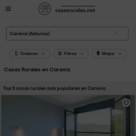
CasasRurales.net
Casas Rurales
Casas Rurales Asturias
Casas Rurales
Caravia
Las 5 mejores casas rurales en Caravia de 2026
Caravia (Asturias)
Ordenar
Filtros
Mapa
Casas Rurales en Caravia
Ordenar por:
Top 5 casas rurales más populares en Caravia