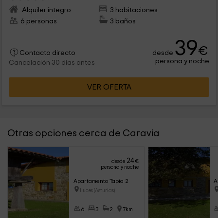
Alquiler íntegro
3 habitaciones
6 personas
3 baños
39
€
desde
Contacto directo
persona y noche
Cancelación 30 días antes
VER OFERTA
Otras opciones cerca de Caravia
24
desde
€
persona y noche
Apartamento Tapia 2
A
Luces (Asturias)
6
3
2
7km