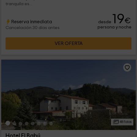
tranquila es...
19
€
Reserva inmediata
desde
persona y noche
Cancelación 30 días antes
VER OFERTA
48 Fotos
Hotel El Babú