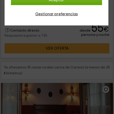
Aceptar
Este hotel se encuentra ubicado en el encantador municipio
asturiano de Caravia. Ubicado en una granja de 1917
rehabilitada ofrece seis habitaciones rodeadas de mucho
Gestionar preferencias
encanto natural y un...
55
€
desde
Contacto directo
persona y noche
Respuesta superior a 72h
VER OFERTA
Te ofrecemos 15 casas rurales cerca de Caravia (a menos de 25
Kilómetros)