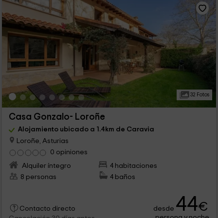
32 Fotos
Casa Gonzalo- Loroñe
Alojamiento ubicado a 1.4km de Caravia
Loroñe, Asturias
0 opiniones
Alquiler íntegro
4 habitaciones
8 personas
4 baños
44
€
desde
Contacto directo
persona y noche