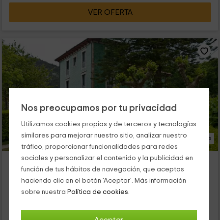
VER OFERTA
Nos preocupamos por tu privacidad
Utilizamos cookies propias y de terceros y tecnologías
similares para mejorar nuestro sitio, analizar nuestro
30 Fotos
tráfico, proporcionar funcionalidades para redes
sociales y personalizar el contenido y la publicidad en
Hotel La Raposera
función de tus hábitos de navegación, que aceptas
Caravia, Asturias
haciendo clic en el botón 'Aceptar'. Más información
0 opiniones
sobre nuestra
Política de cookies.
Por habitaciones
6 habitaciones
14 personas
6 baños