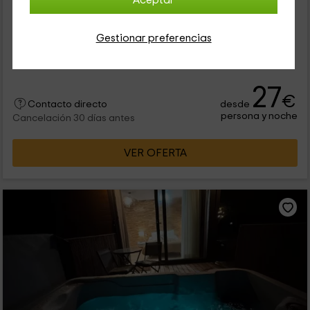
Aceptar
Lagartera, Toledo
0 opiniones
Gestionar preferencias
Alquiler íntegro
6 habitaciones
12 personas
2 baños
27
€
desde
Contacto directo
persona y noche
Cancelación 30 días antes
VER OFERTA