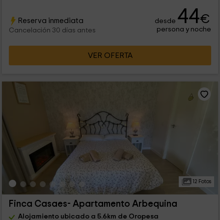
44
€
Reserva inmediata
desde
persona y noche
Cancelación 30 días antes
VER OFERTA
12 Fotos
Finca Casaes- Apartamento Arbequina
Alojamiento ubicado a 5.6km de Oropesa