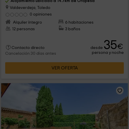
Alojamiento ubicado a 14.7km de Oropesa
Valdeverdeja, Toledo
0 opiniones
Alquiler íntegro
6 habitaciones
12 personas
3 baños
35
€
desde
Contacto directo
persona y noche
Cancelación 30 días antes
VER OFERTA