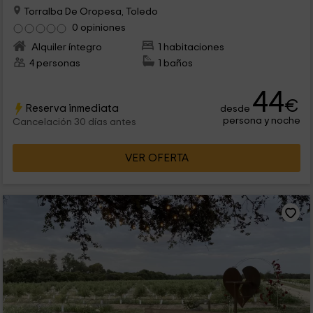
Torralba De Oropesa, Toledo
0 opiniones
Alquiler íntegro
1 habitaciones
4 personas
1 baños
44
€
Reserva inmediata
desde
persona y noche
Cancelación 30 días antes
VER OFERTA