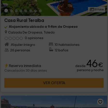
51 Fotos
Casa Rural Teralba
Alojamiento ubicado a 9.4km de Oropesa
Calzada De Oropesa, Toledo
0 opiniones
Alquiler íntegro
10 habitaciones
26 personas
12 baños
46
€
Reserva inmediata
desde
persona y noche
Cancelación 30 días antes
VER OFERTA