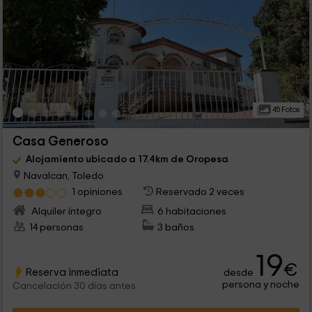
45 Fotos
Casa Generoso
Alojamiento ubicado a 17.4km de Oropesa
Navalcan, Toledo
1 opiniones
Reservado 2 veces
Alquiler íntegro
6 habitaciones
14 personas
3 baños
19
€
Reserva inmediata
desde
persona y noche
Cancelación 30 días antes