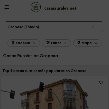
CasasRurales.net
Casas Rurales
Casas Rurales Castilla La Mancha
Casas
Rurales Toledo
Casas Rurales Oropesa
Las 4 mejores casas rurales en Oropesa de 2026
Oropesa (Toledo)
Ordenar
Filtros
Mapa
Casas Rurales en Oropesa
Ordenar por:
Top 4 casas rurales más populares en Oropesa