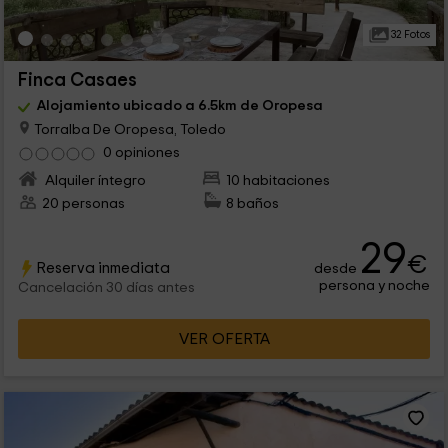
32 Fotos
Finca Casaes
Alojamiento ubicado a 6.5km de Oropesa
Torralba De Oropesa, Toledo
0 opiniones
Alquiler íntegro
10 habitaciones
20 personas
8 baños
29
€
Reserva inmediata
desde
persona y noche
Cancelación 30 días antes
VER OFERTA