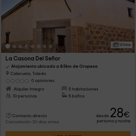
13 Fotos
La Casona Del Señor
Alojamiento ubicado a 8.5km de Oropesa
Caleruela, Toledo
0 opiniones
Alquiler íntegro
5 habitaciones
10 personas
5 baños
28
€
desde
Contacto directo
persona y noche
Cancelación 30 días antes