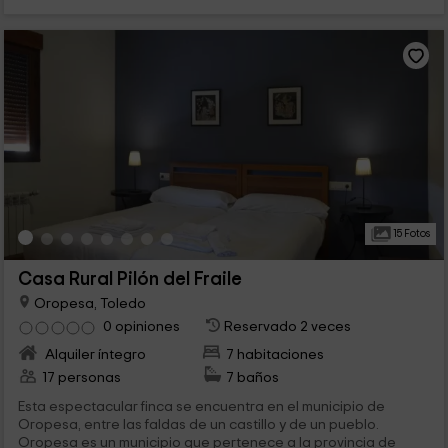
15 Fotos
Casa Rural Pilón del Fraile
Oropesa, Toledo
0 opiniones
Reservado 2 veces
Alquiler íntegro
7 habitaciones
17 personas
7 baños
Esta espectacular finca se encuentra en el municipio de
Oropesa, entre las faldas de un castillo y de un pueblo.
Oropesa es un municipio que pertenece a la provincia de