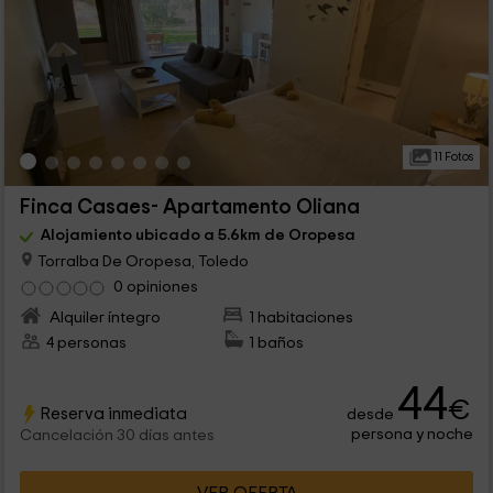
11 Fotos
Finca Casaes- Apartamento Oliana
Alojamiento ubicado a 5.6km de Oropesa
Torralba De Oropesa, Toledo
0 opiniones
Alquiler íntegro
1 habitaciones
4 personas
1 baños
44
€
Reserva inmediata
desde
persona y noche
Cancelación 30 días antes
VER OFERTA