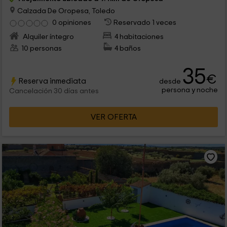
Calzada De Oropesa, Toledo
0 opiniones
Reservado 1 veces
Alquiler íntegro
4 habitaciones
10 personas
4 baños
35
€
Reserva inmediata
desde
persona y noche
Cancelación 30 días antes
VER OFERTA