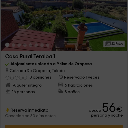
22 Fotos
Casa Rural Teralba 1
Alojamiento ubicado a 9.4km de Oropesa
Calzada De Oropesa, Toledo
0 opiniones
Reservado 1 veces
Alquiler íntegro
6 habitaciones
16 personas
8 baños
56
€
Reserva inmediata
desde
persona y noche
Cancelación 30 días antes