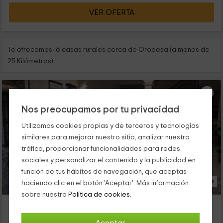
VER OFERTA
Te ofrecemos 16 casas rurales cerca de Oropesa (a menos de
25 Kilómetros)
Nos preocupamos por tu privacidad
Utilizamos cookies propias y de terceros y tecnologías
similares para mejorar nuestro sitio, analizar nuestro
tráfico, proporcionar funcionalidades para redes
sociales y personalizar el contenido y la publicidad en
función de tus hábitos de navegación, que aceptas
14 Fotos
haciendo clic en el botón 'Aceptar'. Más información
sobre nuestra
Política de cookies.
VUT El Capricho de María
Alojamiento ubicado a 2.8km de Oropesa