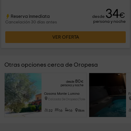
34
€
Reserva inmediata
desde
persona y noche
Cancelación 30 días antes
VER OFERTA
Otras opciones cerca de Oropesa
80
desde
€
persona y noche
Casona Monte Lumina
F
Calzada De Oropesa (Toledo)
32
16
16
8km