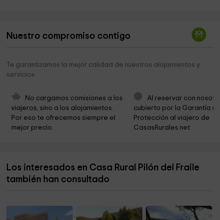
Infantil Municipal de Herreruela Park
7,7 km
Pilon Municipal de Herreruela
7,7 km
Nuestro compromiso contigo
Museo Etnologico de Herreruela
7,7 km
Los Pozos de la Republica
7,7 km
Te garantizamos la mejor calidad de nuestros alojamientos y
servicios
Punto Limpio Municipal
7,8 km
Ermita de San Isidro
7,9 km
No cargamos comisiones a los 
Al reservar con nosotr
viajeros, sino a los alojamientos. 
cubierto por la Garantía de
Deposito Municipal de Herreruela
7,9 km
Por eso te ofrecemos siempre el 
Protección al viajero de 
mejor precio.
CasasRurales.net
El Calvario
7,9 km
Iglesia de San Ildefonso
7,9 km
Los interesados en Casa Rural Pilón del Fraile
Ayuntamiento de Herreruela
8,1 km
también han consultado
Los Tres Pantanos de la Gamonosa
8,1 km