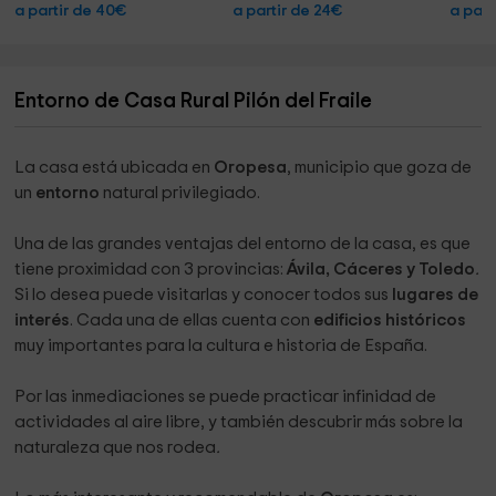
familia, con amigos.
a partir de 40€
a partir de 24€
a part
Atención, servicio y limpieza extrema garantizados.
Y muy interesante por der ver y participar en algunas de las
tareas propia de la tierra, sembrar huerto, recolectar frutos
Entorno de Casa Rural Pilón del Fraile
y la posibilidad de adquirir algunos de los productos de
nuestra huerta!
La casa está ubicada en
Oropesa
, municipio que goza de
Estamos preparando activiades para que disfrute de
un
entorno
natural privilegiado.
nuestras experiencias saludables
Una de las grandes ventajas del entorno de la casa, es que
tiene proximidad con 3 provincias:
Ávila, Cáceres y Toledo
.
¿Que se puede hacer en los alrededores?
Si lo desea puede visitarlas y conocer todos sus
lugares de
Paseos por cordeles y cañada
interés
. Cada una de ellas cuenta con
edificios históricos
muy importantes para la cultura e historia de España.
Ciclorutismo ( grandes rutas pro la zona)
Visitas culturlaes a los pueblso de la zona ( Oropesa,
Por las inmediaciones se puede practicar infinidad de
Lagartens , comarca d ela Vera)
actividades al aire libre, y también descubrir más sobre la
naturaleza que nos rodea
.
Visitas al Parque Nacional Monfrague
Peregrinaje al Guadalupe pro el Camino Real