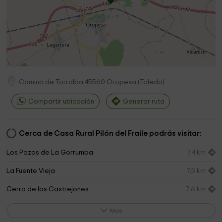
Camino de Torralba
45560
Oropesa
(
Toledo
)
Compartir ubicación
Generar ruta
Cerca de Casa Rural Pilón del Fraile podrás visitar:
Los Pozos de La Gorrumba
7,4 km
La Fuente Vieja
7,5 km
Cerro de los Castrejones
7,6 km
Cementerio Municipal de Herreruela
7,6 km
Más