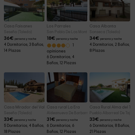
Casa Faisanes
Los Parrales
Casa Albanta
Seseña (Toledo)
San Pablo De Los Montes (Toledo)
Sonseca (Toledo)
36
€
18
€
34
€
persona y noche
persona y noche
persona y noche
4 Dormitorios, 3 Baños,
4 Dormitorios, 2 Baños,
1
14 Plazas
8 Plazas
opiniones
6 Dormitorios, 4
Baños, 12 Plazas
Casa Mirador del Valle
Casa rural La Era
Casa Rural Alma del Taj
Seseña (Toledo)
Aldeanueva De Barbarroya (Toledo)
Pueblo Albarreal De Tajo 
33
€
31
€
33
€
persona y noche
persona y noche
persona y noche
5 Dormitorios, 4 Baños,
6 Dormitorios, 6
6 Dormitorios, 8 Baños,
18 Plazas
Baños, 12 Plazas
21 Plazas