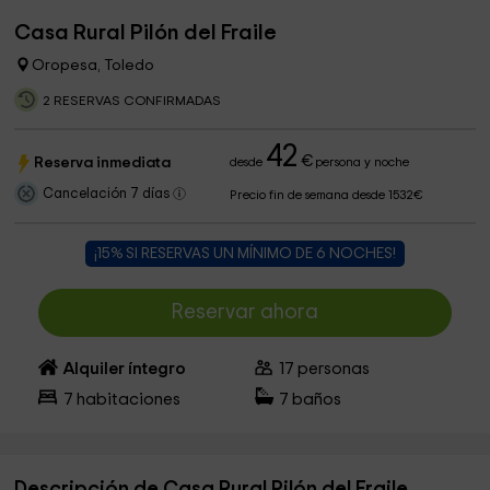
Casa Rural Pilón del Fraile
Oropesa, Toledo
2 RESERVAS CONFIRMADAS
42
€
Reserva inmediata
desde
persona y noche
Cancelación 7 días
Precio fin de semana desde 1532€
¡15% SI RESERVAS UN MÍNIMO DE 6 NOCHES!
Reservar ahora
Alquiler íntegro
17
personas
7
habitaciones
7
baños
Descripción de Casa Rural Pilón del Fraile