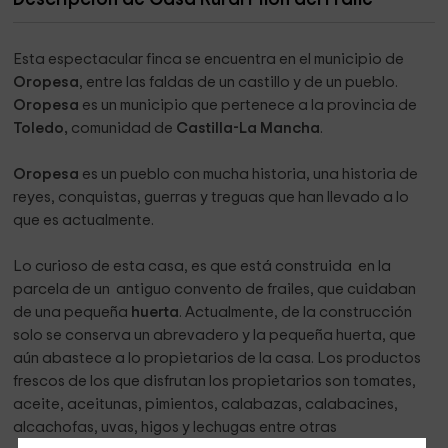
Esta espectacular finca se encuentra en el municipio de
Oropesa
, entre las faldas de un castillo y de un pueblo.
Oropesa
es un municipio que pertenece a la provincia de
Toledo,
comunidad de
Castilla-La Mancha
.
Oropesa
es un pueblo con mucha historia, una historia de
reyes, conquistas, guerras y treguas que han llevado a lo
que es actualmente.
Lo curioso de esta casa, es que está construida en la
parcela de un antiguo convento de frailes, que cuidaban
de una pequeña
huerta
. Actualmente, de la construcción
solo se conserva un abrevadero y la pequeña huerta, que
aún abastece a lo propietarios de la casa. Los productos
frescos de los que disfrutan los propietarios son tomates,
aceite, aceitunas, pimientos, calabazas, calabacines,
alcachofas, uvas, higos y lechugas entre otras