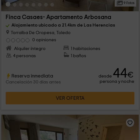
9 Fotos
Finca Casaes- Apartamento Arbosana
Alojamiento ubicado a 21.4km de Las Herencias
Torralba De Oropesa, Toledo
0 opiniones
Alquiler íntegro
1 habitaciones
4 personas
1 baños
44
€
Reserva inmediata
desde
persona y noche
Cancelación 30 días antes
VER OFERTA