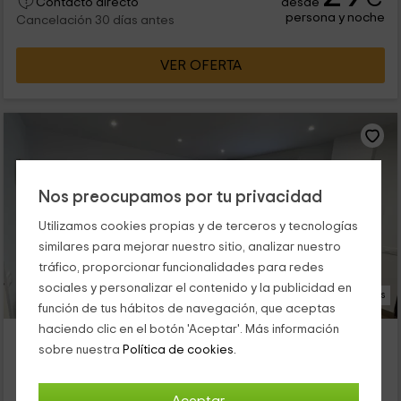
desde
Contacto directo
persona y noche
Cancelación 30 días antes
VER OFERTA
Nos preocupamos por tu privacidad
Utilizamos cookies propias y de terceros y tecnologías
similares para mejorar nuestro sitio, analizar nuestro
tráfico, proporcionar funcionalidades para redes
sociales y personalizar el contenido y la publicidad en
17 Fotos
función de tus hábitos de navegación, que aceptas
haciendo clic en el botón 'Aceptar'. Más información
Alojamientos Ribera del Tajo
sobre nuestra
Política de cookies.
Alojamiento ubicado a 11.4km de Las Herencias
Talavera De La Reina, Toledo
1 opiniones
Reservado 4 veces