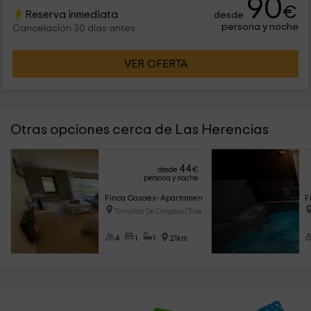
90
€
Reserva inmediata
desde
persona y noche
Cancelación 30 días antes
VER OFERTA
Otras opciones cerca de Las Herencias
44
desde
€
persona y noche
Finca Casaes- Apartamento Oliana
F
Torralba De Oropesa (Toledo)
4
1
1
21km