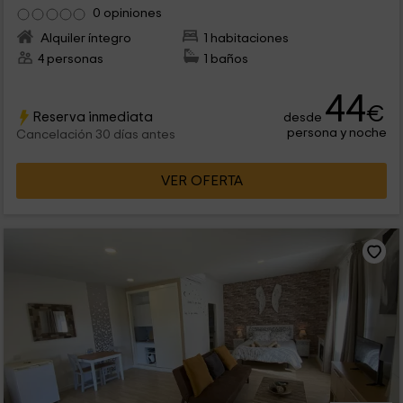
0 opiniones
Alquiler íntegro
1 habitaciones
4 personas
1 baños
44
€
Reserva inmediata
desde
persona y noche
Cancelación 30 días antes
VER OFERTA