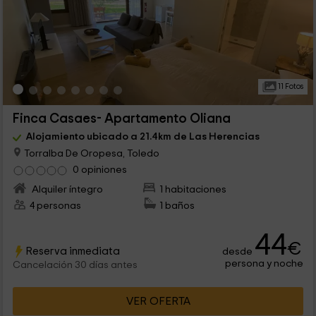
11 Fotos
Finca Casaes- Apartamento Oliana
Alojamiento ubicado a 21.4km de Las Herencias
Torralba De Oropesa, Toledo
0 opiniones
Alquiler íntegro
1 habitaciones
4 personas
1 baños
44
€
Reserva inmediata
desde
persona y noche
Cancelación 30 días antes
VER OFERTA