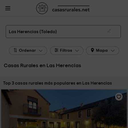
CasasRurales.net
Casas Rurales
Casas Rurales Castilla La Mancha
Casas
Rurales Toledo
Casas Rurales Las Herencias
Las 3 mejores casas rurales en Las Herencias de 2026
Las Herencias (Toledo)
Ordenar
Filtros
Mapa
Casas Rurales en Las Herencias
Ordenar por:
Top 3 casas rurales más populares en Las Herencias