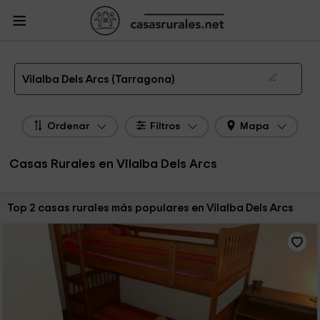
CasasRurales.net
Casas Rurales
Casas Rurales Cataluña
Casas Rurales
Tarragona
Casas Rurales Vilalba Dels Arcs
Las 2 mejores casas rurales en Vilalba Dels Arcs de 2026
Vilalba Dels Arcs (Tarragona)
Ordenar
Filtros
Mapa
Casas Rurales en Vilalba Dels Arcs
Ordenar por:
Top 2 casas rurales más populares en Vilalba Dels Arcs