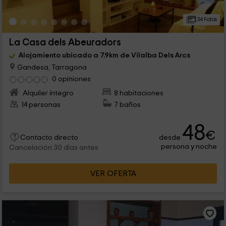
34 Fotos
La Casa dels Abeuradors
Alojamiento ubicado a 7.9km de Vilalba Dels Arcs
Gandesa, Tarragona
0 opiniones
Alquiler íntegro
8 habitaciones
14 personas
7 baños
48
€
desde
Contacto directo
persona y noche
Cancelación 30 días antes
VER OFERTA