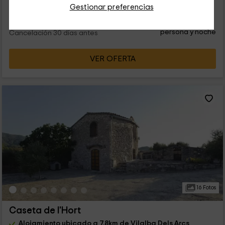
Gestionar preferencias
22
€
Reserva inmediata
desde
persona y noche
Cancelación 30 días antes
VER OFERTA
16 Fotos
Caseta de l'Hort
Alojamiento ubicado a 7.8km de Vilalba Dels Arcs