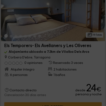
19 Fotos
Els Temporers- Els Avellaners y Les Oliveres
Alojamiento ubicado a 7.3km de Vilalba Dels Arcs
Corbera D'ebre, Tarragona
0 opiniones
Reservado 3 veces
Alquiler íntegro
2 habitaciones
6 personas
1 baños
24
€
desde
Contacto directo
persona y noche
Cancelación 30 días antes