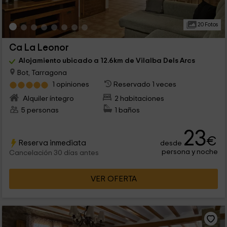
20 Fotos
Ca La Leonor
Alojamiento ubicado a 12.6km de Vilalba Dels Arcs
Bot, Tarragona
1 opiniones
Reservado 1 veces
Alquiler íntegro
2 habitaciones
5 personas
1 baños
23
€
Reserva inmediata
desde
persona y noche
Cancelación 30 días antes
VER OFERTA