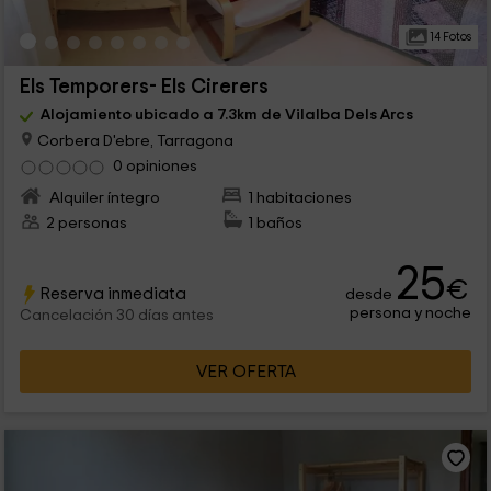
14 Fotos
Els Temporers- Els Cirerers
Alojamiento ubicado a 7.3km de Vilalba Dels Arcs
Corbera D'ebre, Tarragona
0 opiniones
Alquiler íntegro
1 habitaciones
2 personas
1 baños
25
€
Reserva inmediata
desde
persona y noche
Cancelación 30 días antes
VER OFERTA