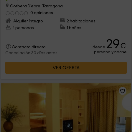
Corbera D'ebre, Tarragona
0 opiniones
Alquiler íntegro
2 habitaciones
4 personas
1 baños
29
€
desde
Contacto directo
persona y noche
Cancelación 30 días antes
VER OFERTA