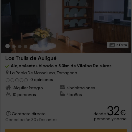
14 Fotos
Los Trulls de Auligué
Alojamiento ubicado a 8.3km de Vilalba Dels Arcs
La Pobla De Massaluca, Tarragona
0 opiniones
Alquiler íntegro
4 habitaciones
10 personas
4 baños
32
€
desde
Contacto directo
persona y noche
Cancelación 30 días antes