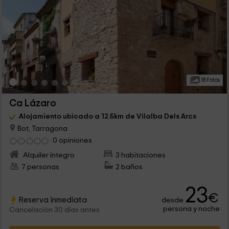
18 Fotos
Ca Lázaro
Alojamiento ubicado a 12.5km de Vilalba Dels Arcs
Bot, Tarragona
0 opiniones
Alquiler íntegro
3 habitaciones
7 personas
2 baños
23
€
Reserva inmediata
desde
persona y noche
Cancelación 30 días antes