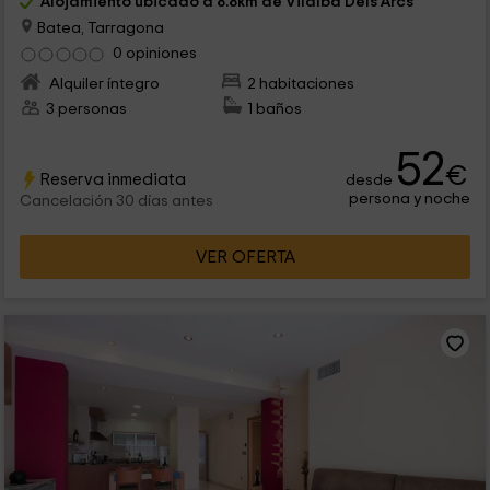
Alojamiento ubicado a 8.8km de Vilalba Dels Arcs
Batea, Tarragona
0 opiniones
Alquiler íntegro
2 habitaciones
3 personas
1 baños
52
€
Reserva inmediata
desde
persona y noche
Cancelación 30 días antes
VER OFERTA