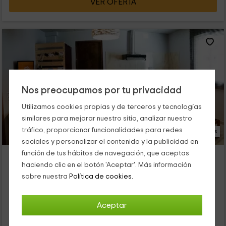
VER OFERTA
Nos preocupamos por tu privacidad
Utilizamos cookies propias y de terceros y tecnologías
similares para mejorar nuestro sitio, analizar nuestro
tráfico, proporcionar funcionalidades para redes
14 Fotos
sociales y personalizar el contenido y la publicidad en
función de tus hábitos de navegación, que aceptas
Els Temporers- La Vinya
haciendo clic en el botón 'Aceptar'. Más información
Alojamiento ubicado a 7.3km de Vilalba Dels Arcs
sobre nuestra
Política de cookies.
Corbera D'ebre, Tarragona
0 opiniones
Aceptar
Alquiler íntegro
2 habitaciones
4 personas
1 baños