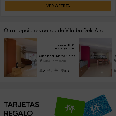
VER OFERTA
Otras opciones cerca de Vilalba Dels Arcs
110
desde
€
persona y noche
Casa Piñol - Mather Teresina
C
Batea (Tarragona)
2
2
1
8km
TARJETAS 
REGALO