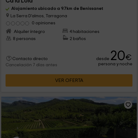
Ca la Lola
Alojamiento ubicado a 9.7km de Benissanet
La Serra D'almos, Tarragona
0 opiniones
Alquiler íntegro
4 habitaciones
8 personas
2 baños
20
€
desde
Contacto directo
persona y noche
Cancelación 7 días antes
VER OFERTA