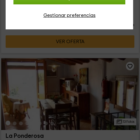
49
Gestionar preferencias
€
desde
Contacto directo
persona y noche
Cancelación 7 días antes
VER OFERTA
13 Fotos
La Ponderosa