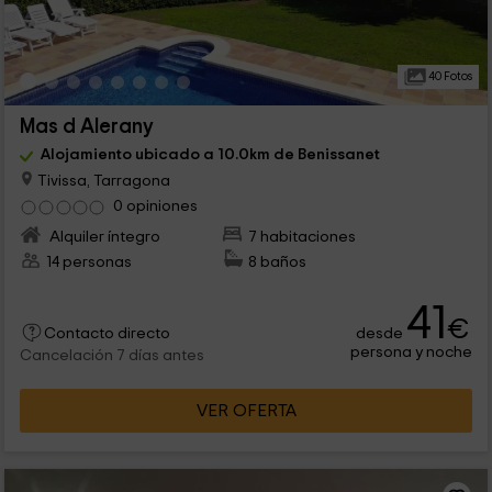
40 Fotos
Mas d Alerany
Alojamiento ubicado a 10.0km de Benissanet
Tivissa, Tarragona
0 opiniones
Alquiler íntegro
7 habitaciones
14 personas
8 baños
41
€
desde
Contacto directo
persona y noche
Cancelación 7 días antes
VER OFERTA