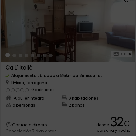
15 Fotos
Ca L' Italià
Alojamiento ubicado a 8.5km de Benissanet
Tivissa, Tarragona
0 opiniones
Alquiler íntegro
3 habitaciones
5 personas
2 baños
32
€
desde
Contacto directo
persona y noche
Cancelación 7 días antes