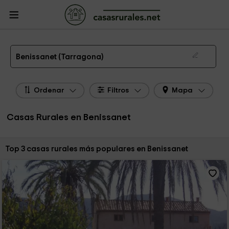
CasasRurales.net
Casas Rurales
Casas Rurales Cataluña
Casas Rurales
Tarragona
Casas Rurales Benissanet
Las 3 mejores casas rurales en Benissanet de 2026
Benissanet (Tarragona)
Ordenar
Filtros
Mapa
Casas Rurales en Benissanet
Ordenar por:
Top 3 casas rurales más populares en Benissanet