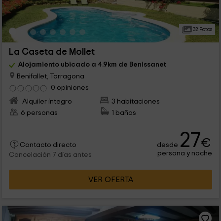
32 Fotos
La Caseta de Mollet
Alojamiento ubicado a 4.9km de Benissanet
Benifallet, Tarragona
0 opiniones
Alquiler íntegro
3 habitaciones
6 personas
1 baños
27
€
desde
Contacto directo
persona y noche
Cancelación 7 días antes
VER OFERTA