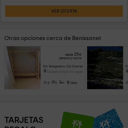
VER OFERTA
Otras opciones cerca de Benissanet
25
desde
€
persona y noche
Els Temporers- Els Cirerers
E
Corbera D'ebre (Tarragona)
2
1
1
13km
TARJETAS 