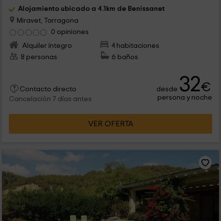
Alojamiento ubicado a 4.1km de Benissanet
Miravet, Tarragona
0 opiniones
Alquiler íntegro
4 habitaciones
8 personas
6 baños
32
€
desde
Contacto directo
persona y noche
Cancelación 7 días antes
VER OFERTA