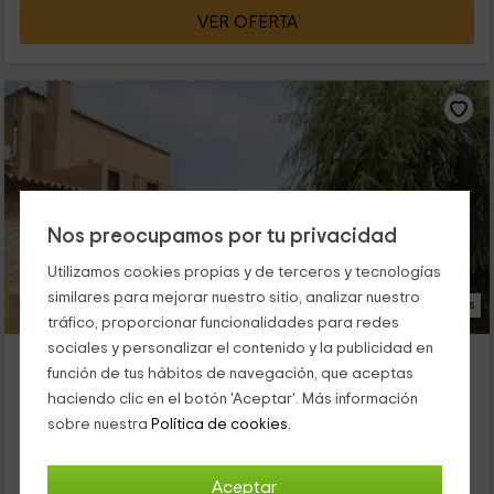
VER OFERTA
Nos preocupamos por tu privacidad
Utilizamos cookies propias y de terceros y tecnologías
similares para mejorar nuestro sitio, analizar nuestro
20 Fotos
tráfico, proporcionar funcionalidades para redes
sociales y personalizar el contenido y la publicidad en
Masía l Hort de Maso
función de tus hábitos de navegación, que aceptas
Alojamiento ubicado a 3.5km de Benissanet
haciendo clic en el botón 'Aceptar'. Más información
Miravet, Tarragona
sobre nuestra
Política de cookies.
0 opiniones
Alquiler íntegro
3 habitaciones
Aceptar
6 personas
2 baños