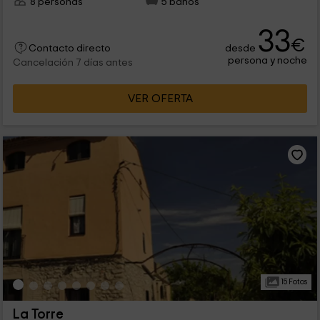
8 personas
5 baños
33
€
desde
Contacto directo
persona y noche
Cancelación 7 días antes
VER OFERTA
15 Fotos
La Torre