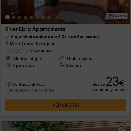
17 Fotos
River Ebro Apartaments
Alojamiento ubicado a 4.0km de Benissanet
Mora D'ebre, Tarragona
0 opiniones
Alquiler íntegro
4 habitaciones
11 personas
2 baños
23
€
desde
Contacto directo
persona y noche
Cancelación 7 días antes
VER OFERTA