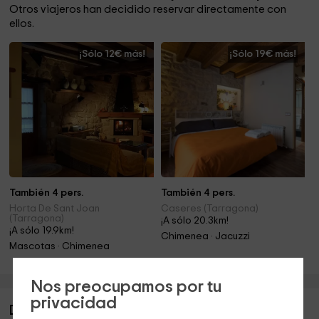
Otros viajeros han decidido reservar directamente con
ellos.
¡Sólo 12€ más!
¡Sólo 19€ más!
También 4 pers.
También 4 pers.
Horta De Sant Joan
Caseres (Tarragona)
(Tarragona)
¡A sólo 20.3km!
¡A sólo 19.9km!
Chimenea · Jacuzzi
Mascotas · Chimenea
Nos preocupamos por tu
privacidad
Descripción de Caseta de l'Hort