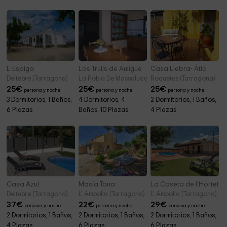
L' Espiga
Los Trulls de Auligué
Casa Llebra- Átic
Deltebre (Tarragona)
La Pobla De Massaluca (Tarragona)
Roquetes (Tarragona)
25
€
25
€
25
€
persona y noche
persona y noche
persona y noche
3 Dormitorios, 1 Baños,
4 Dormitorios, 4
2 Dormitorios, 1 Baños,
6 Plazas
Baños, 10 Plazas
4 Plazas
Casa Azul
Masía Tona
La Caseta de l'Hortet
Deltebre (Tarragona)
L' Ampolla (Tarragona)
L' Ampolla (Tarragona)
37
€
22
€
29
€
persona y noche
persona y noche
persona y noche
2 Dormitorios, 1 Baños,
2 Dormitorios, 1 Baños,
2 Dormitorios, 1 Baños,
4 Plazas
6 Plazas
6 Plazas