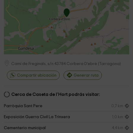
Camí de Freginals, s/n
43784
Corbera D'ebre
(
Tarragona
)
Compartir ubicación
Generar ruta
Cerca de Caseta de l'Hort podrás visitar:
Parròquia Sant Pere
0,7 km
Exposición Guerra Civil La Trinxera
1,0 km
Cementerio municipal
4,4 km