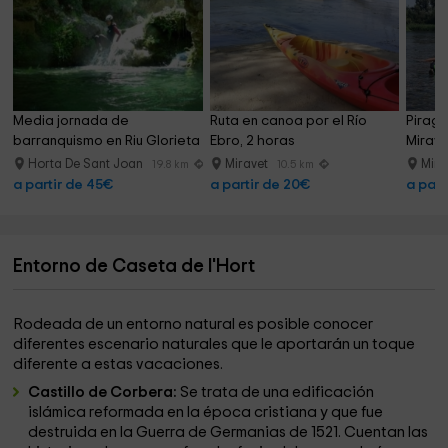
Media jornada de 
Ruta en canoa por el Río 
Piragü
barranquismo en Riu Glorieta
Ebro, 2 horas
Mirave
Horta De Sant Joan
Miravet
Mira
19.8 km
10.5 km
a partir de 45€
a partir de 20€
a part
Entorno de Caseta de l'Hort
Rodeada de un entorno natural es posible conocer
diferentes escenario naturales que le aportarán un toque
diferente a estas vacaciones.
Castillo de Corbera:
Se trata de una edificación
islámica reformada en la época cristiana y que fue
destruida en la Guerra de Germanias de 1521. Cuentan las