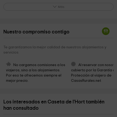
Ayuntamiento De Gandesa
4,5 km
Más
Gandesa Batalla Del Ebro
4,8 km
Ayuntamiento de Gandesa
4,9 km
Nuestro compromiso contigo
Parròquia
5,0 km
Iglesia parroquial
5,0 km
Te garantizamos la mejor calidad de nuestros alojamientos y
servicios
Consell Esportiu de la Terra Alta
5,0 km
Consell Comarcal de la Terra Alta
5,2 km
No cargamos comisiones a los 
Al reservar con nosotr
viajeros, sino a los alojamientos. 
cubierto por la Garantía de
Terra Alta
5,2 km
Por eso te ofrecemos siempre el 
Protección al viajero de 
mejor precio.
CasasRurales.net
Punta Targa. Cruce Cuatro Caminos
6,5 km
Ayuntamiento del Pinell de Brai
7,3 km
Los interesados en Caseta de l'Hort también
Parque municipal
7,5 km
han consultado
Parròquia Sant Llorenç
7,5 km