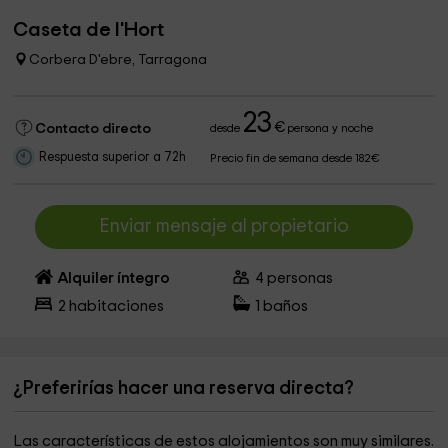
Caseta de l'Hort
Corbera D'ebre, Tarragona
23
€
Contacto directo
desde
persona y noche
Respuesta superior a 72h
Precio fin de semana desde 182€
Enviar mensaje al propietario
Alquiler íntegro
4
personas
2
habitaciones
1
baños
¿Preferirías hacer una reserva directa?
Las características de estos alojamientos son muy similares.