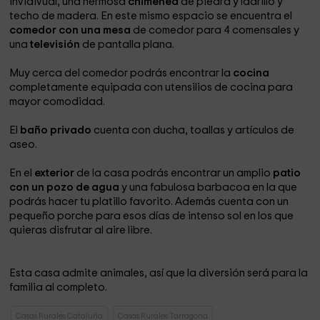
invidivual, una hermosa
chimenea
de piedra y ladrillo y
techo de madera. En este mismo espacio se encuentra el
comedor con una mesa
de comedor para 4 comensales y
una
televisión
de pantalla plana.
Muy cerca del comedor podrás encontrar la
cocina
completamente equipada con utensilios de cocina para
mayor comodidad.
El
baño privado
cuenta con ducha, toallas y artículos de
aseo.
En el
exterior
de la casa podrás encontrar un amplio
patio
con un pozo de agua
y una fabulosa barbacoa en la que
podrás hacer tu platillo favorito. Además cuenta con un
pequeño porche para esos días de intenso sol en los que
quieras disfrutar al aire libre.
Esta casa admite animales, así que la diversión será para la
familia al completo.
Casas Rurales Cataluña
Casas Rurales Tarragona