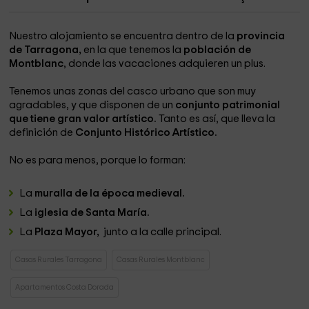
Nuestro alojamiento se encuentra dentro de la
provincia
de Tarragona,
en la que tenemos la
población de
Montblanc
, donde las vacaciones adquieren un plus.
Tenemos unas zonas del casco urbano que son muy
agradables, y que disponen de un
conjunto patrimonial
que tiene gran valor artístico.
Tanto es así, que lleva la
definición de
Conjunto Histórico Artístico.
No es para menos, porque lo forman:
La
muralla de la época medieval.
La
iglesia de Santa María.
La
Plaza Mayor,
junto a la calle principal.
Casas Rurales Tarragona
Casas Rurales Montblanc
Apartamentos Costa Dorada