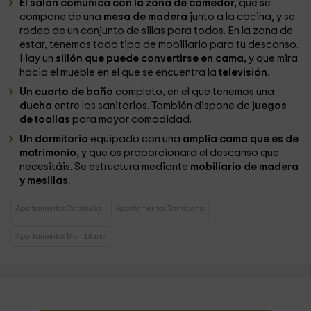
El salón comunica con la zona de comedor,
que se
compone de una
mesa de madera
junto a la cocina, y se
rodea de un conjunto de sillas para todos. En la zona de
estar, tenemos todo tipo de mobiliario para tu descanso.
Hay un
sillón que puede convertirse en cama,
y que mira
hacia el mueble en el que se encuentra la
televisión
.
Un cuarto de baño
completo, en el que tenemos una
ducha
entre los sanitarios. También dispone de
juegos
de toallas
para mayor comodidad.
Un dormitorio
equipado con una
amplia cama que es de
matrimonio,
y que os proporcionará el descanso que
necesitáis. Se estructura mediante
mobiliario de madera
y mesillas.
Apartamentos Cataluña
Apartamentos Tarragona
Apartamentos Montblanc