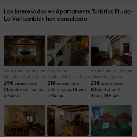
Àrea de festivals
0,3 km
Los interesados en Apartaments Turístics El Jaç-
Comunidad Vedruna
0,6 km
La Vall también han consultado
Cementerio de Montblanc
0,8 km
Apartaments Turístics El Jaç- El Titllar
Ca Jaumont
Apartamentos Baronia-
Montblanc (Tarragona)
Vilalba Dels Arcs (Tarragona)
Falset (Tarragona)
29
€
21
€
23
€
persona y noche
persona y noche
persona y noche
2 Dormitorios, 1 Baños,
2 Dormitorios, 1 Baños,
12 Dormitorios, 6
6 Plazas
5 Plazas
Baños, 24 Plazas