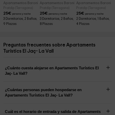
Apartamentos Baronia- Cal Federico
Apartamentos Baronia- Cal Fuster
Apartamentos Baronia- 
Pratdip (Tarragona)
Pratdip (Tarragona)
Pratdip (Tarragona)
25
€
25
€
25
€
persona y noche
persona y noche
persona y noche
3 Dormitorios, 2 Baños,
3 Dormitorios, 2 Baños,
2 Dormitorios, 1 Baños,
9 Plazas
8 Plazas
4 Plazas
Preguntas frecuentes sobre Apartaments
Turístics El Jaç- La Vall
¿Cuánto cuesta alojarse en Apartaments Turístics El
Jaç- La Vall?
¿Cuántas personas pueden hospedarse en
Apartaments Turístics El Jaç- La Vall?
Cuál es el horario de entrada y salida de Apartaments