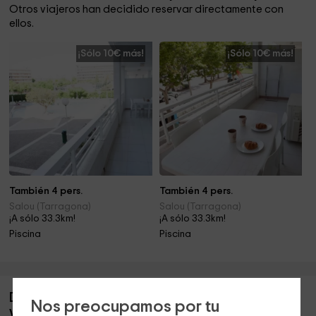
Otros viajeros han decidido reservar directamente con
ellos.
¡Sólo 10€ más!
¡Sólo 10€ más!
También 4 pers.
También 4 pers.
Salou (Tarragona)
Salou (Tarragona)
¡A sólo 33.3km!
¡A sólo 33.3km!
Piscina
Piscina
Descripción de Apartaments Turístics El Jaç- La
Nos preocupamos por tu
Vall