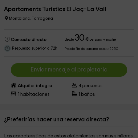
Apartaments Turístics El Jaç- La Vall
Montblanc, Tarragona
30
€
Contacto directo
desde
persona y noche
Respuesta superior a 72h
Precio fin de semana desde 225€
Enviar mensaje al propietario
Alquiler íntegro
4
personas
1
habitaciones
1
baños
¿Preferirías hacer una reserva directa?
Las características de estos alojamientos son muy similares.