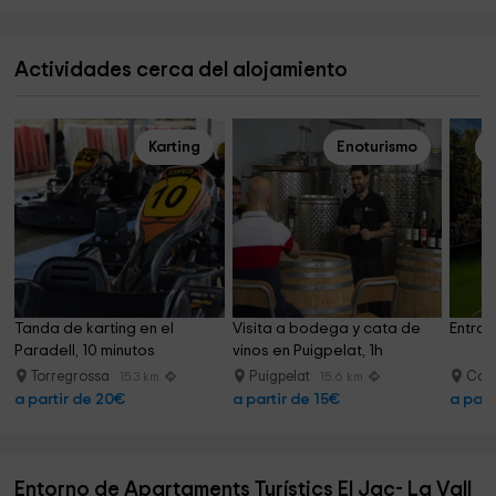
Actividades cerca del alojamiento
Karting
Enoturismo
Tanda de karting en el 
Visita a bodega y cata de 
Entrad
Paradell, 10 minutos
vinos en Puigpelat, 1h
Torregrossa
Puigpelat
Camb
15.3 km
15.6 km
a partir de 20€
a partir de 15€
a part
Entorno de Apartaments Turístics El Jaç- La Vall