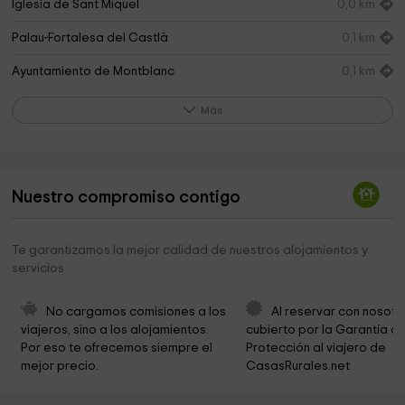
Iglesia de Sant Miquel
0,0 km
Palau-Fortalesa del Castlà
0,1 km
Ayuntamiento de Montblanc
0,1 km
Consell Comarcal de la Conca de Barberà
0,1 km
Más
Casa Museu Palau Ferré
0,1 km
Casal de Los Josa
0,1 km
Nuestro compromiso contigo
Iglesia de Santa Maria de Montblanc
0,1 km
Iglesia de Santa Tecla
0,1 km
Te garantizamos la mejor calidad de nuestros alojamientos y
servicios
Museu del Pessebre de Catalunya
0,2 km
Antigüa Iglesia de Sant Francesc
0,2 km
No cargamos comisiones a los 
Al reservar con nosotr
viajeros, sino a los alojamientos. 
cubierto por la Garantía de
Iglesia de Sant Marçal
0,3 km
Por eso te ofrecemos siempre el 
Protección al viajero de 
mejor precio.
CasasRurales.net
El Foradot
0,3 km