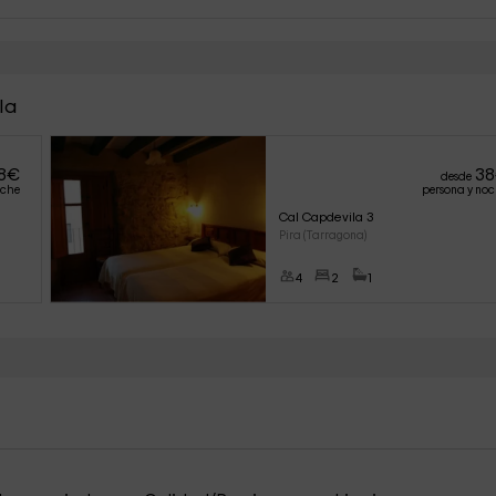
la
8
€
38
desde
oche
persona y no
Cal Capdevila 3
Pira (Tarragona)
4
2
1