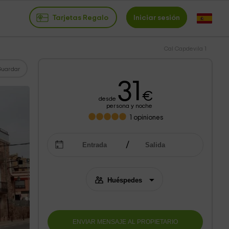
Tarjetas Regalo
Iniciar sesión
Cal Capdevila 1
Guardar
31
€
desde
persona y noche
1
opiniones