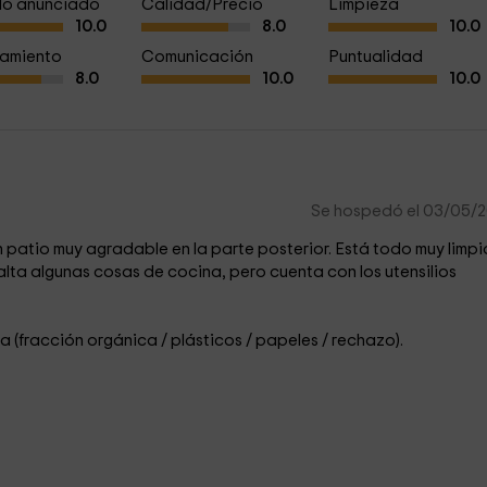
a lo anunciado
Calidad/Precio
Limpieza
10.0
8.0
10.0
amiento
Comunicación
Puntualidad
8.0
10.0
10.0
Se hospedó el 03/05/
 patio muy agradable en la parte posterior. Está todo muy limpi
alta algunas cosas de cocina, pero cuenta con los utensilios
a (fracción orgánica / plásticos / papeles / rechazo).