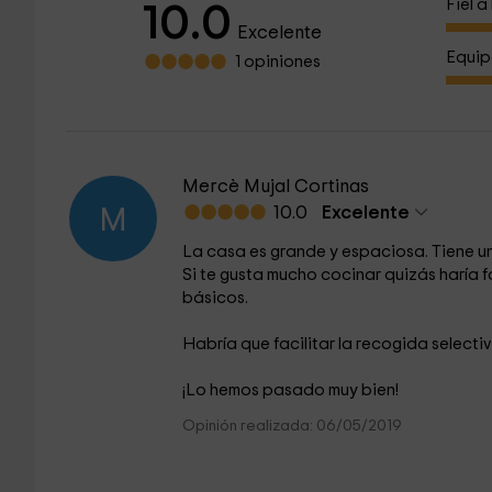
Fiel 
10.0
Excelente
Equip
1 opiniones
Mercè Mujal Cortinas
10.0
Excelente
M
La casa es grande y espaciosa. Tiene un
Si te gusta mucho cocinar quizás haría f
básicos.
Habría que facilitar la recogida selectiv
¡Lo hemos pasado muy bien!
Opinión realizada: 06/05/2019