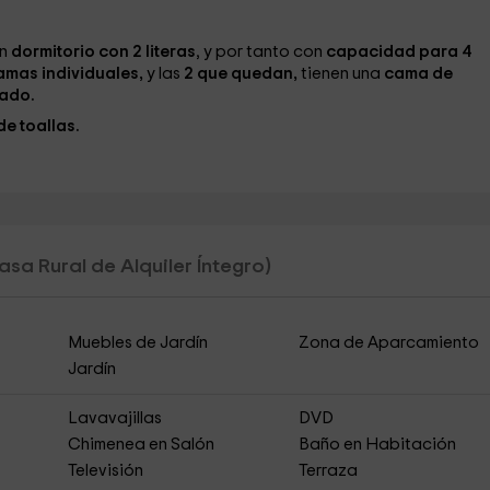
n
dormitorio con 2 literas
, y por tanto con
capacidad para 4
amas individuales,
y las
2 que quedan,
tienen una
cama de
ado.
e toallas.
asa Rural de Alquiler Íntegro)
Muebles de Jardín
Zona de Aparcamiento
Jardín
Lavavajillas
DVD
Chimenea en Salón
Baño en Habitación
Televisión
Terraza