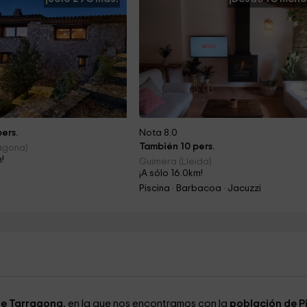
ers.
Nota 8.0
También 10 pers.
agona)
m!
Guimera (Lleida)
¡A sólo 16.0km!
Piscina · Barbacoa · Jacuzzi
de Tarragona
, en la que nos encontramos con la
población de Pi