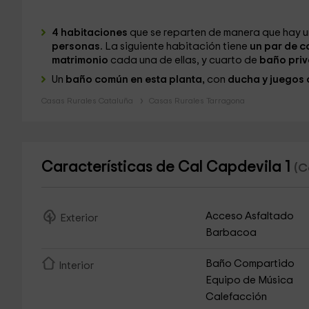
4 habitaciones
que se reparten de manera que hay u
personas.
La siguiente habitación tiene
un par de c
matrimonio
cada una de ellas, y cuarto de
baño priv
Un
baño común en esta planta,
con
ducha y juegos d
Casas Rurales Cataluña
Casas Rurales Tarragona
Características de Cal Capdevila 1
(C
Acceso Asfaltado
Exterior
Barbacoa
Baño Compartido
Interior
Equipo de Música
Calefacción