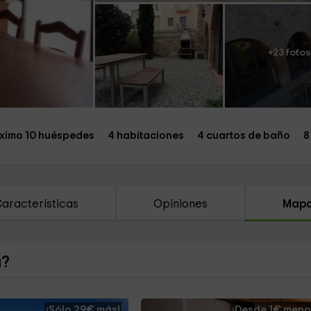
+23 fotos
ximo 10 huéspedes
4 habitaciones
4 cuartos de baño
8
aracterísticas
Opiniones
Map
a?
¡Sólo 29€ más!
¡Desde 1€ meno