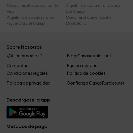
Casas rurales con encanto
Alquiler de casa rural Cabra
Pira
Del Camp
Alquiler de casas rurales
Casa rural con encanto
Figuerola Del Camp
Montblanc
Sobre Nosotros
¿Quiénes somos?
Blog Casasrurales.net
Contactar
Equipo editorial
Condiciones legales
Política de cookies
Política de privacidad
Confianza CasasRurales.net
Descárgate la app
Métodos de pago