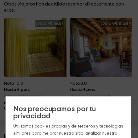
Otros viajeros han decidido reservar directamente con
ellos.
¡Sólo 7€ más!
¡Sólo 6€ más!
Nota 10.0
Nota 8.0
Hasta 6 pers.
Hasta 4 pers.
Conesa (Tarragona)
Conesa (Tarragona)
¡A sólo 12.7km!
¡A sólo 12.7km!
Nos preocupamos por tu
Chimenea
privacidad
Utilizamos cookies propias y de terceros y tecnologías
similares para mejorar nuestro sitio, analizar nuestro
Descripción de La Bella Rosa