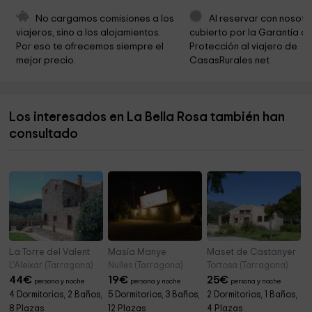
Ermita dels Sants Metges
4,0 km
No cargamos comisiones a los 
Al reservar con nosotr
viajeros, sino a los alojamientos. 
cubierto por la Garantía de
Iglesia parroquial de Sarral
4,0 km
Por eso te ofrecemos siempre el 
Protección al viajero de 
mejor precio.
CasasRurales.net
Ayuntamiento de Cabra del Camp
4,3 km
Parròquia de Santa Maria
4,3 km
Los interesados en La Bella Rosa también han
Cementerio
4,5 km
consultado
Tossal Gros de Miramar
4,8 km
La Torre del Valent
Masía Manye
Maset de Castanyer
L'Aleixar (Tarragona)
Nulles (Tarragona)
Tortosa (Tarragona)
44
€
19
€
25
€
persona y noche
persona y noche
persona y noche
4 Dormitorios, 2 Baños,
5 Dormitorios, 3 Baños,
2 Dormitorios, 1 Baños,
8 Plazas
12 Plazas
4 Plazas