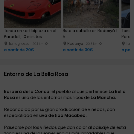
Tanda en kart biplaza en el 
Ruta a caballo en Rodonyà 1 
Tanda 
Paradell, 10 minutos
h
Parade
Torregrossa
Rodonya
Torr
20.1 km
20.3 km
a partir de 20€
a partir de 30€
a part
Entorno de La Bella Rosa
Barberà de la Conca
, el pueblo al que pertenece
La Bella
Rosa
es uno de los entornos más ricos de
La Mancha.
Reconocido por su gran producción de viñedos, con
especialidad en
uva de tipo Macabeo.
Pasearse por los viñedos que dan color al paisaje de esta
zona es una de las experiencias más agradables que