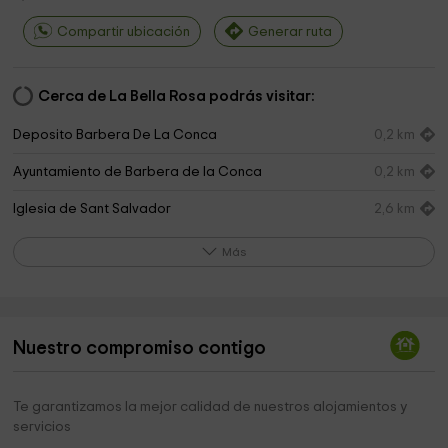
Compartir ubicación
Generar ruta
Cerca de La Bella Rosa podrás visitar:
Deposito Barbera De La Conca
0,2 km
Ayuntamiento de Barbera de la Conca
0,2 km
Iglesia de Sant Salvador
2,6 km
Ayuntamiento de Pira
2,6 km
Más
Janet de Pira
2,7 km
Ayuntamiento De Pira
2,7 km
Nuestro compromiso contigo
Iglesia de Sant Pere
2,7 km
Iglesia de Sant Salvador
3,7 km
Te garantizamos la mejor calidad de nuestros alojamientos y
servicios
Ayuntamiento de Sarral
4,0 km