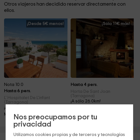
Otros viajeros han decidido reservar directamente con
ellos.
¡Desde 5€ menos!
¡Sólo 11€ más!
Nota 10.0
Hasta 4 pers.
Hasta 6 pers.
Horta De Sant Joan
(Tarragona)
L' Hospitalet De L'infant
¡A sólo 26.0km!
(Tarragona)
¡A sólo 24.2km!
Mascotas · Chimenea
Mascotas · Chimenea
Nos preocupamos por tu
privacidad
Utilizamos cookies propias y de terceros y tecnologías