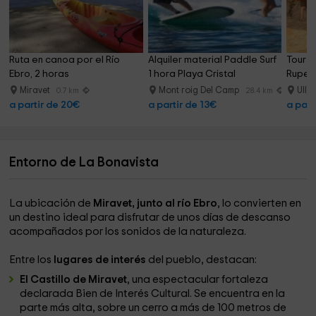
Ruta en canoa por el Río 
Alquiler material Paddle Surf 
Tour g
Ebro, 2 horas
1 hora Playa Cristal
Rupest
Miravet
Mont roig Del Camp
Ull
0.7 km
28.4 km
a partir de 20€
a partir de 13€
a part
Entorno de La Bonavista
La ubicación de
Miravet, junto al río Ebro
, lo convierten en
un destino ideal para disfrutar de unos días de descanso
acompañados por los sonidos de la naturaleza.
Entre los
lugares de interés
del pueblo, destacan:
El Castillo de Miravet
, una espectacular fortaleza
declarada Bien de Interés Cultural. Se encuentra en la
parte más alta, sobre un cerro a más de 100 metros de