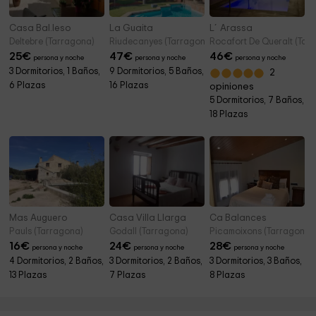
Casa Bal.leso
La Guaita
L´Arassa
Deltebre (Tarragona)
Riudecanyes (Tarragona)
Rocafort De Queralt (Tar
25
€
47
€
46
€
persona y noche
persona y noche
persona y noche
3 Dormitorios, 1 Baños,
9 Dormitorios, 5 Baños,
2
6 Plazas
16 Plazas
opiniones
5 Dormitorios, 7 Baños,
18 Plazas
Mas Auguero
Casa Villa Llarga
Ca Balances
Pauls (Tarragona)
Godall (Tarragona)
Picamoixons (Tarragona)
16
€
24
€
28
€
persona y noche
persona y noche
persona y noche
4 Dormitorios, 2 Baños,
3 Dormitorios, 2 Baños,
3 Dormitorios, 3 Baños,
13 Plazas
7 Plazas
8 Plazas