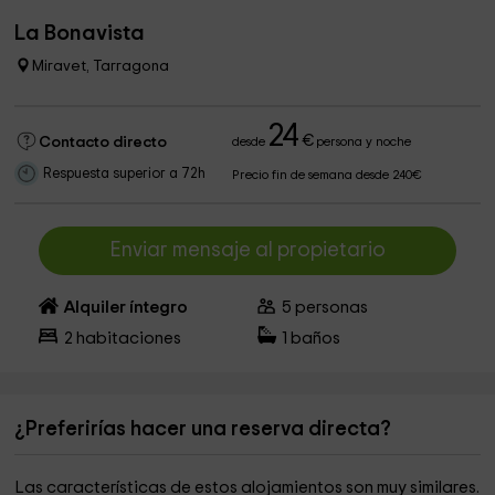
La Bonavista
Miravet, Tarragona
24
€
Contacto directo
desde
persona y noche
Respuesta superior a 72h
Precio fin de semana desde 240€
Enviar mensaje al propietario
Alquiler íntegro
5
personas
2
habitaciones
1
baños
¿Preferirías hacer una reserva directa?
Las características de estos alojamientos son muy similares.