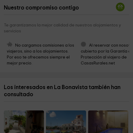
Nuestro compromiso contigo
Embarcador de Ginestar
2,5 km
ayuntamiento de benissanet
2,6 km
Te garantizamos la mejor calidad de nuestros alojamientos y
servicios
Ayuntamiento de Ginestar
2,6 km
Ayuntamiento de Benissanet
3,2 km
No cargamos comisiones a los 
Al reservar con nosotr
viajeros, sino a los alojamientos. 
cubierto por la Garantía de
Ayuntamiento de Benissanet
3,2 km
Por eso te ofrecemos siempre el 
Protección al viajero de 
mejor precio.
CasasRurales.net
Serra Ripoll Mercé
3,2 km
Parròquia Sant Joan Baptista
3,2 km
Los interesados en La Bonavista también han
Cementerio municipal
3,3 km
consultado
La Llata
4,3 km