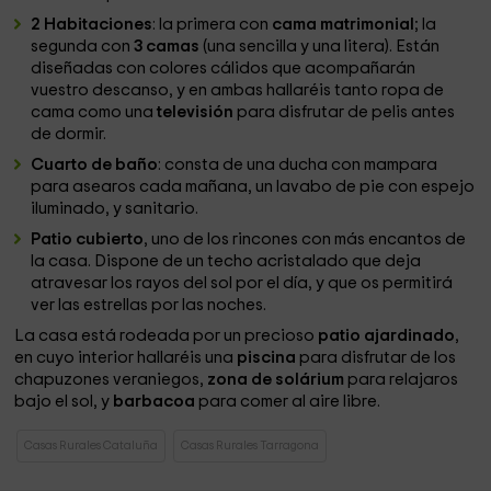
2 Habitaciones
: la primera con
cama matrimonial
; la
segunda con
3 camas
(una sencilla y una litera). Están
diseñadas con colores cálidos que acompañarán
vuestro descanso, y en ambas hallaréis tanto ropa de
cama como una
televisión
para disfrutar de pelis antes
de dormir.
Cuarto de baño
: consta de una ducha con mampara
para asearos cada mañana, un lavabo de pie con espejo
iluminado, y sanitario.
Patio cubierto
, uno de los rincones con más encantos de
la casa. Dispone de un techo acristalado que deja
atravesar los rayos del sol por el día, y que os permitirá
ver las estrellas por las noches.
La casa está rodeada por un precioso
patio ajardinado
,
en cuyo interior hallaréis una
piscina
para disfrutar de los
chapuzones veraniegos,
zona de solárium
para relajaros
bajo el sol, y
barbacoa
para comer al aire libre.
Casas Rurales Cataluña
Casas Rurales Tarragona