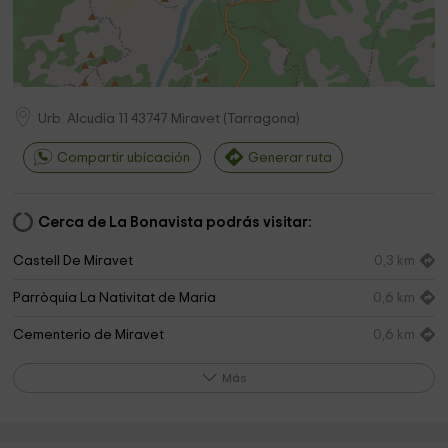
Urb. Alcudia 11
43747
Miravet
(
Tarragona
)
Compartir ubicación
Generar ruta
Cerca de La Bonavista podrás visitar:
Castell De Miravet
0,3 km
Parròquia La Nativitat de Maria
0,6 km
Cementerio de Miravet
0,6 km
Ayuntamiento de Miravet
0,6 km
Más
Miravet Castle
1,0 km
Parròquia Sant Martí
2,5 km