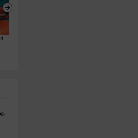
g 
Ruta a caballo a la playa de 
Salida de snorkel por Cala 
Cambrils, 3h30min
Vidre + fotos, 1h30min
Riudoms
Mont roig Del Camp
26.8 km
19.6 km
a partir de 99€
a partir de 29€
ng,