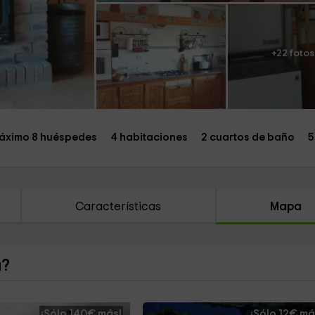
+22 fotos
áximo 8 huéspedes
4 habitaciones
2 cuartos de baño
5
Características
Mapa
a?
¡Sólo 140€ más!
¡Sólo 12€ má