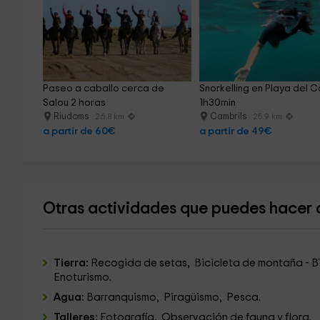
Paseo a caballo cerca de 
Snorkelling en Playa del C
Salou 2 horas
1h30min
Riudoms
Cambrils
26.8 km
25.9 km
a partir de 60€
a partir de 49€
Otras actividades que puedes hacer 
Tierra:
Recogida de setas, Bicicleta de montaña - BT
Enoturismo.
Agua:
Barranquismo, Piragüismo, Pesca.
Talleres:
Fotografía, Observación de fauna y flora.