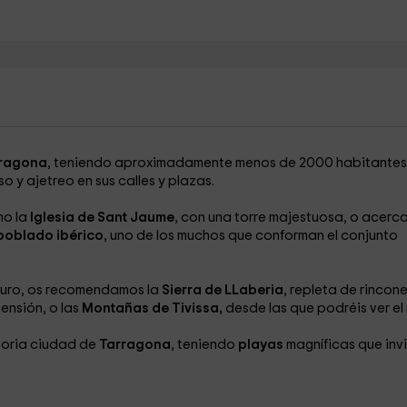
rragona
, teniendo aproximadamente menos de 2000 habitantes
 y ajetreo en sus calles y plazas.
mo la
Iglesia de Sant Jaume
, con una torre majestuosa, o acerc
poblado ibérico
, uno de los muchos que conforman el conjunto
 puro, os recomendamos la
Sierra de LLaberia
, repleta de rincon
tensión, o las
Montañas de Tivissa,
desde las que podréis ver el 
storia ciudad de
Tarragona
, teniendo
playas
magníficas que inv