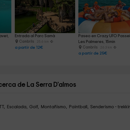
avet, 
Entrada al Parc Samà
Paseo en Crazy UFO Passei
Cambrils
Les Palmeres, 15min
25.6 km
a partir de 12€
Cambrils
26.3 km
a partir de 25€
cerca de La Serra D'almos
T, Escalada, Golf, Montañismo, Paintball, Senderismo - trekki