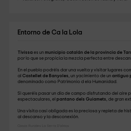
Entorno de Ca la Lola
Tivissa
es un
municipio catalán de la provincia de Ta
por lo que se propicia la mezcla perfecta entre descanso
En el pueblo podréis dar una vuelta y visitar lugares co
al
Castellet de Banyoles
, un yacimiento de un
antiguo 
denominado como Patrimonio d ela Humanidad.
Si queréis pasar un día de campo disfrutando del aire
espectaculares, el
pantano dels Guiamets
, de gran ex
Una visita casi obligada es la preciosa y repleta de hi
al descanso y la desconexión.
Casas Rurales La Serra D'almos