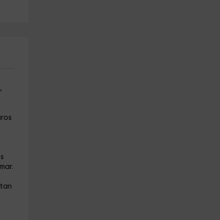
,
aros
es
mar.
itan