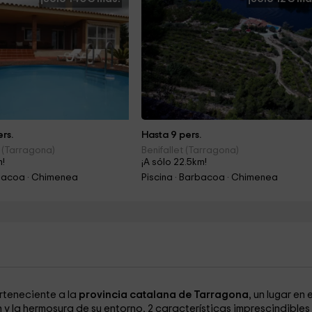
rs.
Hasta 9 pers.
 (Tarragona)
Benifallet (Tarragona)
m!
¡A sólo 22.5km!
rbacoa · Chimenea
Piscina · Barbacoa · Chimenea
erteneciente a la
provincia catalana de Tarragona
, un lugar en e
y la hermosura de su entorno, 2 características imprescindibles