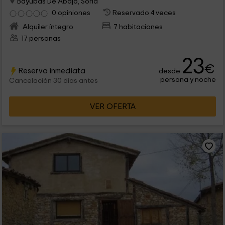
Bayubas De Abajo, Soria
0 opiniones
Reservado 4 veces
Alquiler íntegro
7 habitaciones
17 personas
23
€
Reserva inmediata
desde
persona y noche
Cancelación 30 días antes
VER OFERTA