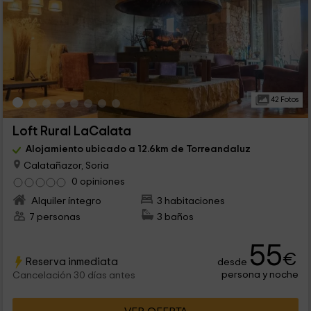
42 Fotos
Loft Rural LaCalata
Alojamiento ubicado a 12.6km de Torreandaluz
Calatañazor, Soria
0 opiniones
Alquiler íntegro
3 habitaciones
7 personas
3 baños
55
€
Reserva inmediata
desde
persona y noche
Cancelación 30 días antes