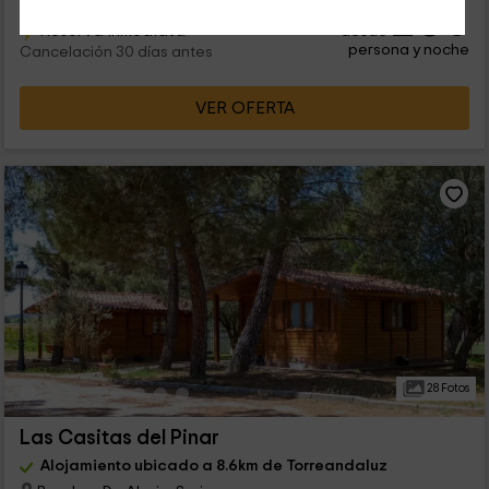
20
€
Reserva inmediata
desde
persona y noche
Cancelación 30 días antes
VER OFERTA
28 Fotos
Las Casitas del Pinar
Alojamiento ubicado a 8.6km de Torreandaluz