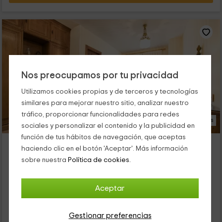
Nos preocupamos por tu privacidad
Utilizamos cookies propias y de terceros y tecnologías
similares para mejorar nuestro sitio, analizar nuestro
tráfico, proporcionar funcionalidades para redes
31 Fotos
sociales y personalizar el contenido y la publicidad en
función de tus hábitos de navegación, que aceptas
Quintanares
haciendo clic en el botón 'Aceptar'. Más información
Alojamiento ubicado a 6.2km de Torreandaluz
sobre nuestra
Política de cookies.
Rioseco De Soria, Soria
0 opiniones
Aceptar
Por habitaciones
5 habitaciones
11 personas
5 baños
Gestionar preferencias