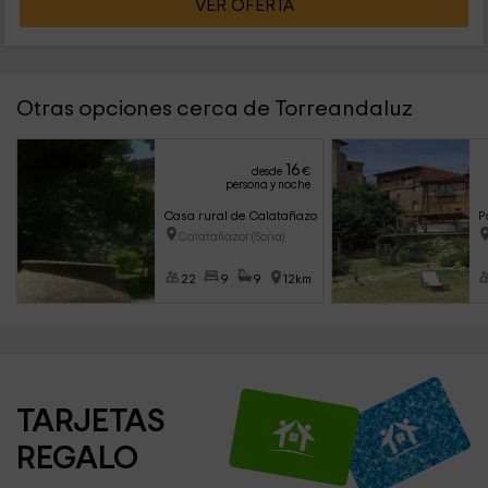
VER OFERTA
Otras opciones cerca de Torreandaluz
16
desde
€
persona y noche
Casa rural de Calatañazor
P
Calatañazor (Soria)
22
9
9
12km
TARJETAS 
REGALO