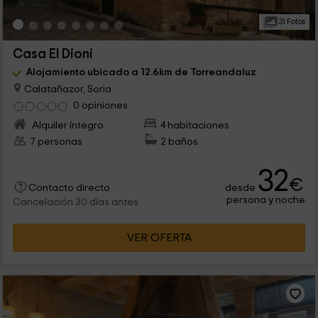
31 Fotos
Casa El Dioni
Alojamiento ubicado a 12.6km de Torreandaluz
Calatañazor, Soria
0 opiniones
Alquiler íntegro
4 habitaciones
7 personas
2 baños
32
€
desde
Contacto directo
persona y noche
Cancelación 30 días antes
VER OFERTA