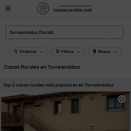
CasasRurales.net
Casas Rurales
Casas Rurales Castilla y León
Casas
Rurales Soria
Casas Rurales Torreandaluz
Las 2 mejores casas rurales en Torreandaluz de 2026
Torreandaluz (Soria)
Ordenar
Filtros
Mapa
Casas Rurales en Torreandaluz
Ordenar por:
Top 2 casas rurales más populares en Torreandaluz