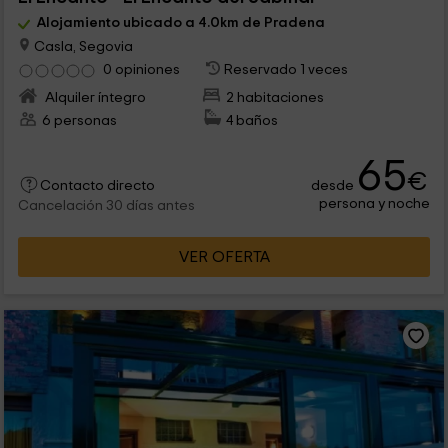
Alojamiento ubicado a 4.0km de Pradena
Casla, Segovia
0 opiniones
Reservado 1 veces
Alquiler íntegro
2 habitaciones
6 personas
4 baños
65
€
desde
Contacto directo
persona y noche
Cancelación 30 días antes
VER OFERTA