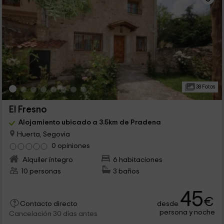
38 Fotos
El Fresno
Alojamiento ubicado a 3.5km de Pradena
Huerta, Segovia
0 opiniones
Alquiler íntegro
6 habitaciones
10 personas
3 baños
45
€
desde
Contacto directo
persona y noche
Cancelación 30 días antes