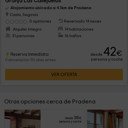
Granja Las Callejuelas
Alojamiento ubicado a 4.1km de Pradena
Casla, Segovia
0 opiniones
Reservado 14 veces
Alquiler íntegro
14 habitaciones
31 personas
16 baños
42
€
Reserva inmediata
desde
persona y noche
Cancelación 30 días antes
VER OFERTA
Otras opciones cerca de Pradena
38
desde
€
persona y noche