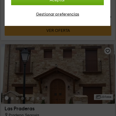
Aceptar
32
€
desde
Contacto directo
Gestionar preferencias
persona y noche
Respuesta inferior a 24h
VER OFERTA
23 Fotos
Las Praderas
Pradena, Segovia