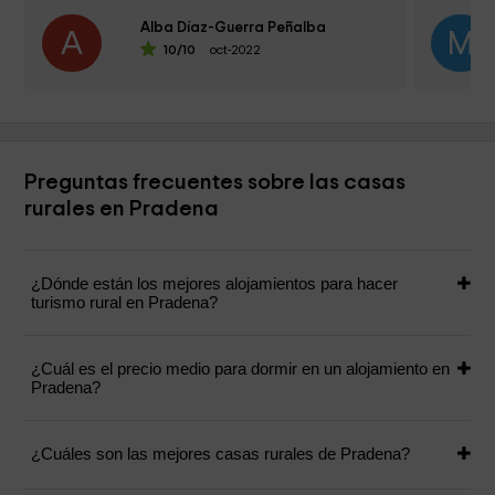
El propieta
Alba Díaz-Guerra Peñalba
facilitó...
A
M
10
/10
oct-2022
Preguntas frecuentes sobre las casas
rurales en Pradena
¿Dónde están los mejores alojamientos para hacer
turismo rural en Pradena?
¿Cuál es el precio medio para dormir en un alojamiento en
Pradena?
¿Cuáles son las mejores casas rurales de Pradena?