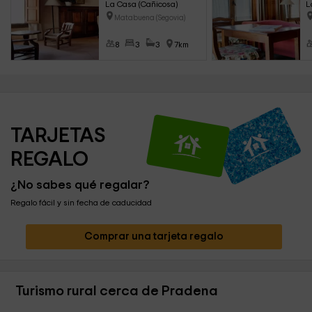
La Casa (Cañicosa)
L
Matabuena (Segovia)
8
3
3
7km
TARJETAS 
REGALO
¿No sabes qué regalar?
Regalo fácil y sin fecha de caducidad
Comprar una tarjeta regalo
Turismo rural cerca de Pradena