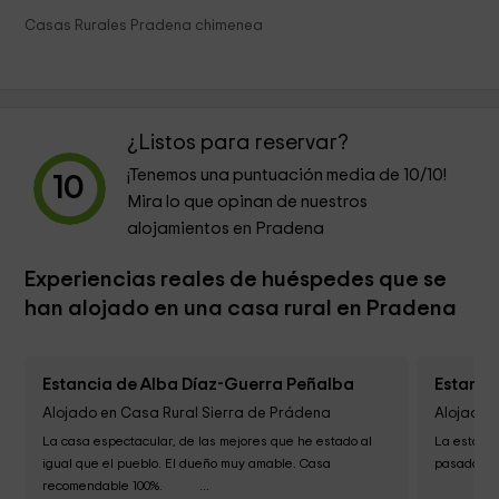
Casas Rurales Pradena chimenea
¿Listos para reservar?
¡Tenemos una puntuación media de
10
/10!
10
Mira lo que opinan de nuestros
alojamientos en Pradena
Experiencias reales de huéspedes que se
han alojado en una casa rural en Pradena
Estancia de Alba Díaz-Guerra Peñalba
Estanci
Alojado en Casa Rural Sierra de Prádena
Alojado e
La casa espectacular, de las mejores que he estado al 
La estanci
igual que el pueblo. El dueño muy amable. Casa 
pasada. Es
recomendable 100%.           ...