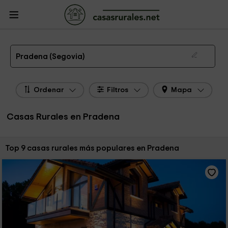
CasasRurales.net
Casas Rurales
Casas Rurales Castilla y León
Casas
Rurales Segovia
Casas Rurales Pradena
Las 9 mejores casas rurales en Pradena de 2026
Pradena (Segovia)
Ordenar
Filtros
Mapa
Casas Rurales en Pradena
Ordenar por:
Top 9 casas rurales más populares en Pradena