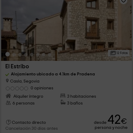
12 Fotos
El Estribo
Alojamiento ubicado a 4.1km de Pradena
Casla, Segovia
0 opiniones
Alquiler íntegro
3 habitaciones
6 personas
3 baños
42
€
desde
Contacto directo
persona y noche
Cancelación 30 días antes