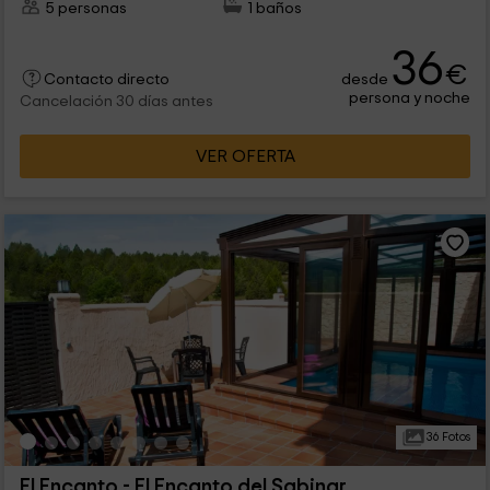
5 personas
1 baños
36
€
desde
Contacto directo
persona y noche
Cancelación 30 días antes
VER OFERTA
36 Fotos
El Encanto - El Encanto del Sabinar