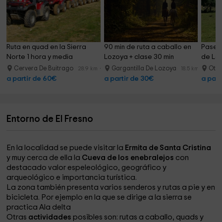
Ruta en quad en la Sierra 
90 min de ruta a caballo en 
Paseo 
Norte 1 hora y media
Lozoya + clase 30 min
de Loz
Cervera De Buitrago
Gargantilla De Lozoya
Oter
28.9 km
18.5 km
a partir de 60€
a partir de 30€
a part
Entorno de El Fresno
En la localidad se puede visitar la
Ermita de Santa Cristina
y muy cerca de ella la
Cueva de los enebralejos
con
destacado valor espeleológico, geográfico y
arqueológico e importancia turística.
La zona también presenta varios senderos y rutas a pie y en
bicicleta. Por ejemplo en la que se dirige a la sierra se
practica Ala delta
Otras
actividades
posibles son: rutas a caballo, quads y