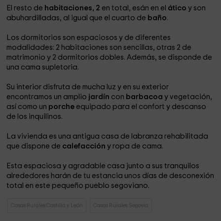
El resto de
habitaciones, 2
en total, esán en el
ático
y son
abuhardilladas, al igual que el cuarto de
baño
.
Los dormitorios son espaciosos y de diferentes
modalidades: 2 habitaciones son sencillas, otras 2 de
matrimonio y 2 dormitorios dobles. Además, se disponde de
una cama supletoria.
Su interior disfruta de mucha luz y en su exterior
encontramos un amplio
jardín
con
barbacoa
y vegetación,
así como un
porche
equipado para el confort y descanso
de los inquilinos.
La vivienda es una antigua casa de labranza rehabilitada
que dispone de
calefacción
y ropa de cama.
Esta espaciosa y agradable casa junto a sus tranquilos
alrededores harán de tu estancia unos días de desconexión
total en este pequeño pueblo segoviano.
Casas Rurales Castilla y León
Casas Rurales Segovia