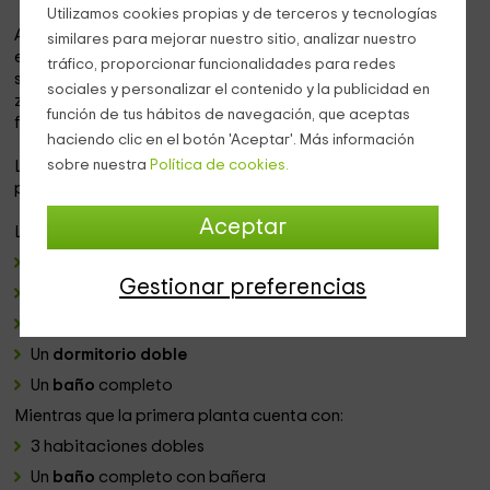
Utilizamos cookies propias y de terceros y tecnologías
Al pie de la montaña de
Huerta
, en Arcones (Segovia),
similares para mejorar nuestro sitio, analizar nuestro
encontramos una encantadora
casa rural de piedra
tráfico, proporcionar funcionalidades para redes
situada en un entorno rural y natural. Exactamente en la
sociales y personalizar el contenido y la publicidad en
zona de la Sierra de Guadarrama, paisaje rodeado de
función de tus hábitos de navegación, que aceptas
fresnos, encinas y robles.
haciendo clic en el botón 'Aceptar'. Más información
sobre nuestra
Política de cookies.
La casa tiene capacidad de
10 plazas
y se divide en 2
plantas y un ático.
Aceptar
La planta baja se distribuye en:
La entrada
Gestionar preferencias
Salon-comedor con chimenea
Cocina
totalmente equipada
Un
dormitorio doble
Un
baño
completo
Mientras que la primera planta cuenta con:
3 habitaciones dobles
Un
baño
completo con bañera