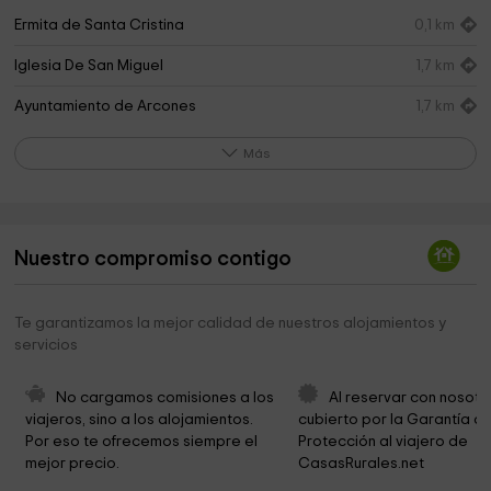
Ermita de Santa Cristina
0,1 km
Iglesia De San Miguel
1,7 km
Ayuntamiento de Arcones
1,7 km
Ruinas De La Iglesia De San Bartolomé
2,2 km
Más
Ermita de la Virgen de la Lastra
3,1 km
Acebal de Prádena
3,5 km
Nuestro compromiso contigo
la fragua de Paco
3,5 km
Maria Luisa Quintana Park
3,5 km
Te garantizamos la mejor calidad de nuestros alojamientos y
servicios
recreativo el Bardal Park
3,6 km
Iglesia de San Martín
3,6 km
No cargamos comisiones a los 
Al reservar con nosotr
viajeros, sino a los alojamientos. 
cubierto por la Garantía de
Ayuntamiento de Pradena
3,6 km
Por eso te ofrecemos siempre el 
Protección al viajero de 
mejor precio.
CasasRurales.net
Ayuntamiento De Pradena
3,7 km