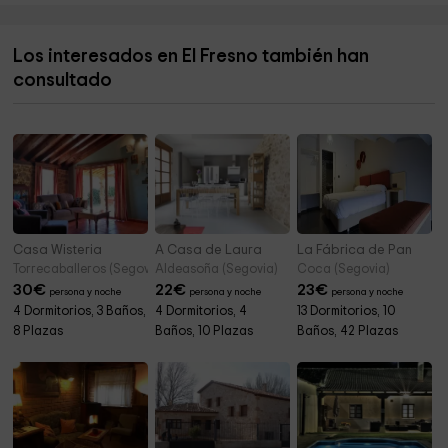
Ermita San Juan Bautista
4,3 km
Los interesados en El Fresno también han
Bloque LOS PABLINES
4,7 km
consultado
Cave Enebralejos
4,7 km
Casa Wisteria
A Casa de Laura
La Fábrica de Pan
Torrecaballeros (Segovia)
Aldeasoña (Segovia)
Coca (Segovia)
30
€
22
€
23
€
persona y noche
persona y noche
persona y noche
4 Dormitorios, 3 Baños,
4 Dormitorios, 4
13 Dormitorios, 10
8 Plazas
Baños, 10 Plazas
Baños, 42 Plazas