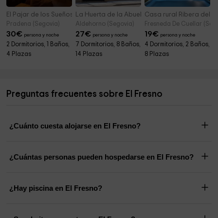
El Pajar de los Sueños
La Huerta de la Abuela Pilar
Casa rural Ribera del P
Pradena (Segovia)
Aldehorno (Segovia)
Fresneda De Cuellar (Seg
30
€
27
€
19
€
persona y noche
persona y noche
persona y noche
2 Dormitorios, 1 Baños,
7 Dormitorios, 8 Baños,
4 Dormitorios, 2 Baños,
4 Plazas
14 Plazas
8 Plazas
Preguntas frecuentes sobre El Fresno
¿Cuánto cuesta alojarse en El Fresno?
¿Cuántas personas pueden hospedarse en El Fresno?
¿Hay piscina en El Fresno?