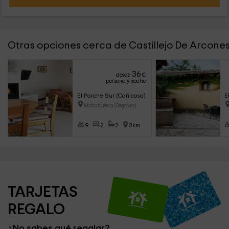
Otras opciones cerca de Castillejo De Arcone
36
desde
€
persona y noche
El Porche Sur (Cañicosa)
E
Matabuena (Segovia)
9
2
2
3km
TARJETAS 
REGALO
¿No sabes qué regalar?