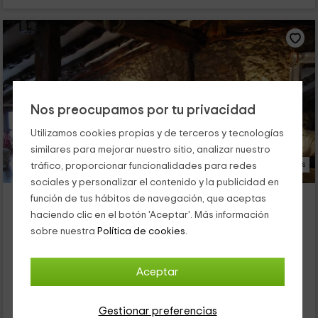
Nos preocupamos por tu privacidad
Utilizamos cookies propias y de terceros y tecnologías
similares para mejorar nuestro sitio, analizar nuestro
17 Fotos
tráfico, proporcionar funcionalidades para redes
sociales y personalizar el contenido y la publicidad en
La Casita de Huerta
función de tus hábitos de navegación, que aceptas
Alojamiento ubicado a 2.4km de Castillejo De Arcones
haciendo clic en el botón 'Aceptar'. Más información
Huerta, Segovia
sobre nuestra
Política de cookies.
0 opiniones
Por habitaciones
3 habitaciones
Aceptar
6 personas
3 baños
Gestionar preferencias