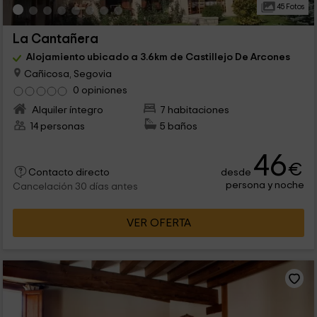
45 Fotos
La Cantañera
Alojamiento ubicado a 3.6km de Castillejo De Arcones
Cañicosa, Segovia
0 opiniones
Alquiler íntegro
7 habitaciones
14 personas
5 baños
46
€
desde
Contacto directo
persona y noche
Cancelación 30 días antes
VER OFERTA