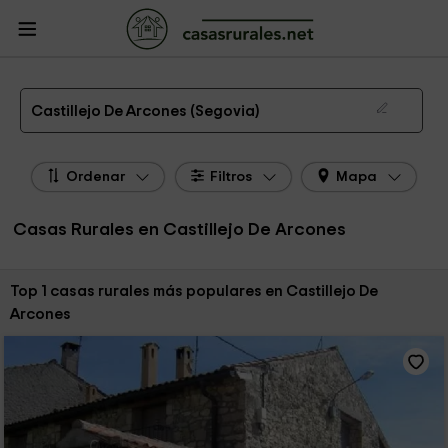
CasasRurales.net
Casas Rurales
Casas Rurales Castilla y León
Casas
Rurales Segovia
Casas Rurales Castillejo De Arcones
Las 1 mejores casas rurales en Castillejo De Arcones de 2026
Castillejo De Arcones (Segovia)
Ordenar
Filtros
Mapa
Casas Rurales en Castillejo De Arcones
Ordenar por:
Top 1 casas rurales más populares en Castillejo De
Arcones