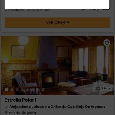
65
€
desde
Contacto directo
persona y noche
Cancelación 30 días antes
VER OFERTA
12 Fotos
Estrella Polar I
Alojamiento ubicado a 2.4km de Castillejo De Arcones
Huerta, Segovia