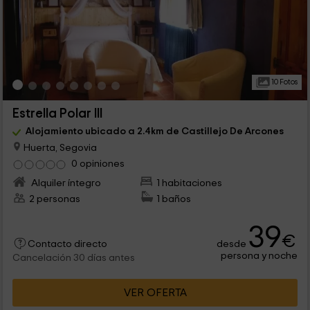
10 Fotos
Estrella Polar III
Alojamiento ubicado a 2.4km de Castillejo De Arcones
Huerta, Segovia
0 opiniones
Alquiler íntegro
1 habitaciones
2 personas
1 baños
39
€
desde
Contacto directo
persona y noche
Cancelación 30 días antes
VER OFERTA