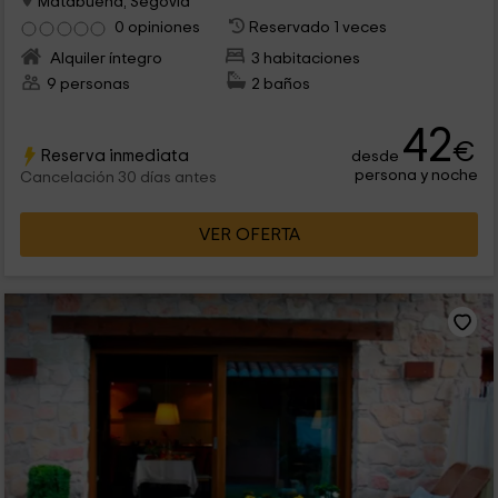
Matabuena, Segovia
0 opiniones
Reservado 1 veces
Alquiler íntegro
3 habitaciones
9 personas
2 baños
42
€
Reserva inmediata
desde
persona y noche
Cancelación 30 días antes
VER OFERTA