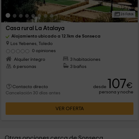
26 Fotos
Casa rural La Atalaya
Alojamiento ubicado a 12.1km de Sonseca
Los Yebenes, Toledo
0 opiniones
Alquiler íntegro
3 habitaciones
6 personas
3 baños
107
€
desde
Contacto directo
persona y noche
Cancelación 30 días antes
VER OFERTA
Otras opciones cerca de Sonseca