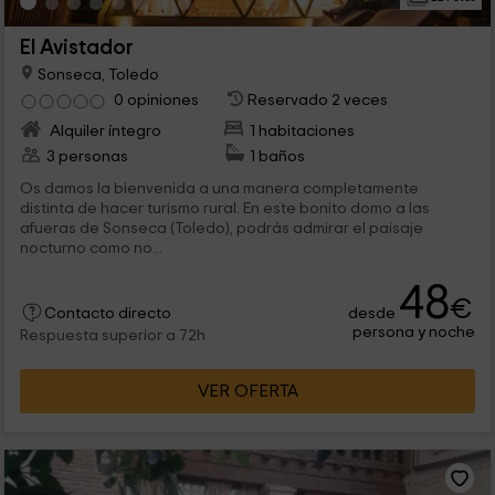
El Avistador
Sonseca, Toledo
0 opiniones
Reservado 2 veces
Alquiler íntegro
1 habitaciones
3 personas
1 baños
Os damos la bienvenida a una manera completamente
distinta de hacer turismo rural. En este bonito domo a las
afueras de Sonseca (Toledo), podrás admirar el paisaje
nocturno como no...
48
€
desde
Contacto directo
persona y noche
Respuesta superior a 72h
VER OFERTA