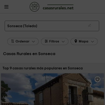
CasasRurales.net
Casas Rurales
Casas Rurales Castilla La Mancha
Casas
Rurales Toledo
Casas Rurales Sonseca
Las 9 mejores casas rurales en Sonseca de 2026
Sonseca (Toledo)
Ordenar
Filtros
Mapa
Casas Rurales en Sonseca
Ordenar por:
Top 9 casas rurales más populares en Sonseca