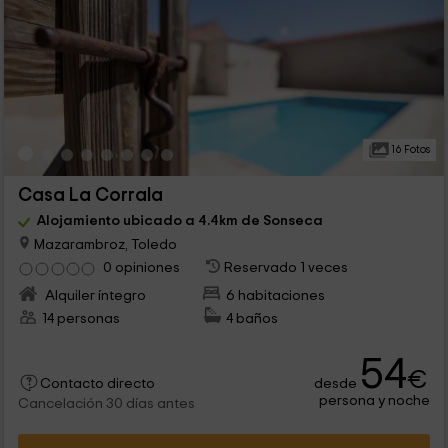
16 Fotos
Casa La Corrala
Alojamiento ubicado a 4.4km de Sonseca
Mazarambroz, Toledo
0 opiniones
Reservado 1 veces
Alquiler íntegro
6 habitaciones
14 personas
4 baños
54
€
desde
Contacto directo
persona y noche
Cancelación 30 días antes