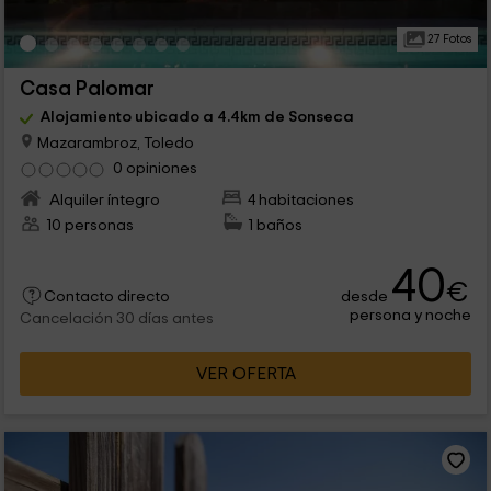
27 Fotos
Casa Palomar
Alojamiento ubicado a 4.4km de Sonseca
Mazarambroz, Toledo
0 opiniones
Alquiler íntegro
4 habitaciones
10 personas
1 baños
40
€
desde
Contacto directo
persona y noche
Cancelación 30 días antes
VER OFERTA