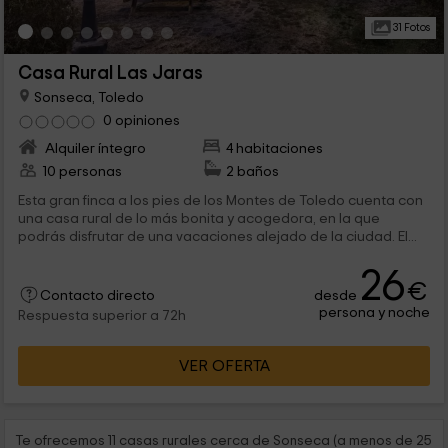
31 Fotos
Casa Rural Las Jaras
Sonseca, Toledo
0 opiniones
Alquiler íntegro
4 habitaciones
10 personas
2 baños
Esta gran finca a los pies de los Montes de Toledo cuenta con
una casa rural de lo más bonita y acogedora, en la que
podrás disfrutar de una vacaciones alejado de la ciudad. El...
26
€
desde
Contacto directo
persona y noche
Respuesta superior a 72h
VER OFERTA
Te ofrecemos 11 casas rurales cerca de Sonseca (a menos de 25