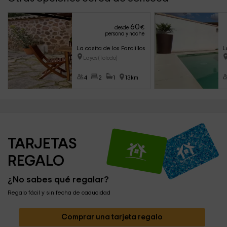
60
desde
€
persona y noche
La casita de los Farolillos
L
Layos (Toledo)
4
2
1
13km
TARJETAS 
REGALO
¿No sabes qué regalar?
Regalo fácil y sin fecha de caducidad
Comprar una tarjeta regalo