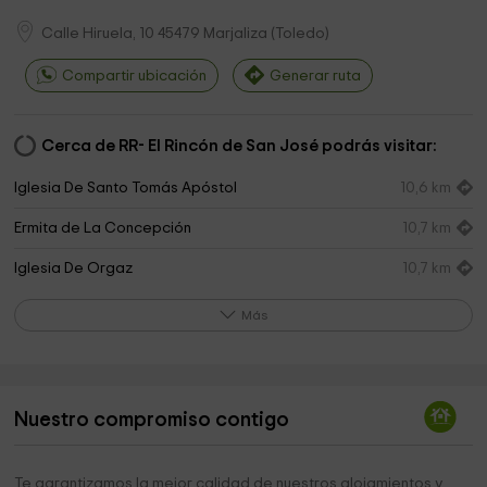
Calle Hiruela, 10
45479
Marjaliza
(
Toledo
)
Compartir ubicación
Generar ruta
Cerca de RR- El Rincón de San José podrás visitar:
Iglesia De Santo Tomás Apóstol
10,6 km
Ermita de La Concepción
10,7 km
Iglesia De Orgaz
10,7 km
La Casona de Orgaz
10,8 km
Más
Ntra Sra del Socorro
11,7 km
Cementerio
12,0 km
Nuestro compromiso contigo
Te garantizamos la mejor calidad de nuestros alojamientos y