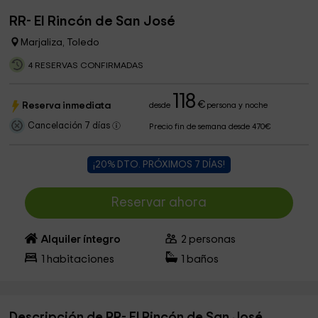
RR- El Rincón de San José
Marjaliza, Toledo
4 RESERVAS CONFIRMADAS
118
€
Reserva inmediata
desde
persona y noche
Cancelación 7 días
Precio fin de semana desde 470€
¡20% DTO. PRÓXIMOS 7 DÍAS!
Reservar ahora
Alquiler íntegro
2
personas
1
habitaciones
1
baños
Descripción de RR- El Rincón de San José