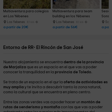
Multiaventura para colegios 
Multiaventura para team 
Sesió
en Los Yébenes
building en los Yébenes
Sonsec
Los Yebenes
Los Yebenes
Son
8.1 km
8.1 km
a partir de 20€
a partir de 56€
a part
Entorno de RR- El Rincón de San José
Nuestro alojamiento se encuentra
dentro de la provincia
de Marjaliza
que es un espacio en el que vas a poder
conocer la tranquilidad en la
provincia de Toledo.
Se trata de un espacio en el qur la
oferta de actividades es
muy amplia
y te invita a descubrir tanto la zona natural,
como la cultural que se encuentra en pleno centro.
Entre las zonas verdes vas a poder hacer un
montón de
rutas de senderismo y montaña
con las que vas a poder