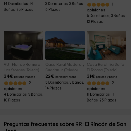
14 Dormitorios, 14
3 Dormitorios, 3 Baños,
1
Baños, 25 Plazas
6 Plazas
opiniones
5 Dormitorios, 3 Baños,
12 Plazas
VUT Flor de Romero
Casa Rural Madera y Miel
Casa Rural Tía Sofía
Los Yebenes (Toledo)
Guadamur (Toledo)
El Toboso (Toledo)
34
€
22
€
31
€
persona y noche
persona y noche
persona y noche
5 Dormitorios, 3 Baños,
2
2
14 Plazas
opiniones
opiniones
4 Dormitorios, 3 Baños,
11 Dormitorios, 11
10 Plazas
Baños, 25 Plazas
Preguntas frecuentes sobre RR- El Rincón de San