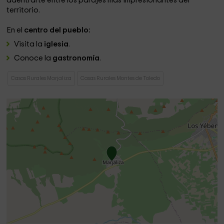
adentrarte entre los parajes más impresionantes del
territorio.
En el
centro del pueblo:
Visita la
iglesia
.
Conoce la
gastronomía
.
Casas Rurales Marjaliza
Casas Rurales Montes de Toledo