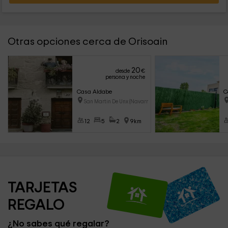
Otras opciones cerca de Orisoain
20
desde
€
persona y noche
Casa Aldabe
C
San Martin De Unx (Navarra)
12
5
2
9km
TARJETAS 
REGALO
¿No sabes qué regalar?