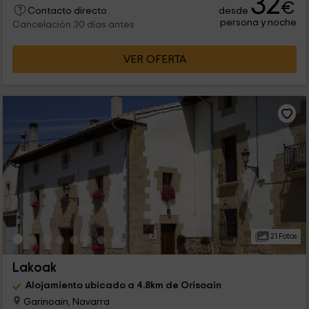
32
€
desde
Contacto directo
persona y noche
Cancelación 30 días antes
VER OFERTA
21 Fotos
Lakoak
Alojamiento ubicado a 4.8km de Orisoain
Garinoain, Navarra