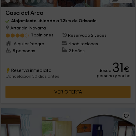
Casa del Arco
Alojamiento ubicado a 1.3km de Orisoain
Artariain, Navarra
1 opiniones
Reservado 2 veces
Alquiler íntegro
4 habitaciones
8 personas
2 baños
31
€
Reserva inmediata
desde
persona y noche
Cancelación 30 días antes
VER OFERTA