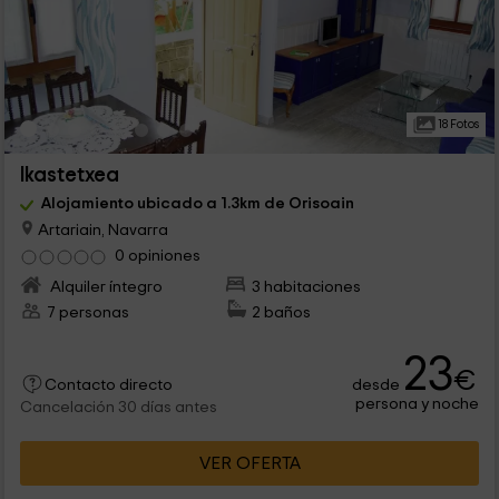
18 Fotos
Ikastetxea
Alojamiento ubicado a 1.3km de Orisoain
Artariain, Navarra
0 opiniones
Alquiler íntegro
3 habitaciones
7 personas
2 baños
23
€
desde
Contacto directo
persona y noche
Cancelación 30 días antes
VER OFERTA