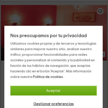
Nos preocupamos por tu privacidad
Utilizamos cookies propias y de terceros y tecnologías
similares para mejorar nuestro sitio, analizar nuestro
24 Fotos
tráfico, proporcionar funcionalidades para redes
sociales y personalizar el contenido y la publicidad en
Casa Mirizabal
función de tus hábitos de navegación, que aceptas
Alojamiento ubicado a 3.6km de Orisoain
haciendo clic en el botón 'Aceptar'. Más información
Oloriz, Navarra
sobre nuestra
Política de cookies.
0 opiniones
Reservado 1 veces
Alquiler íntegro
4 habitaciones
Aceptar
10 personas
3 baños
Gestionar preferencias