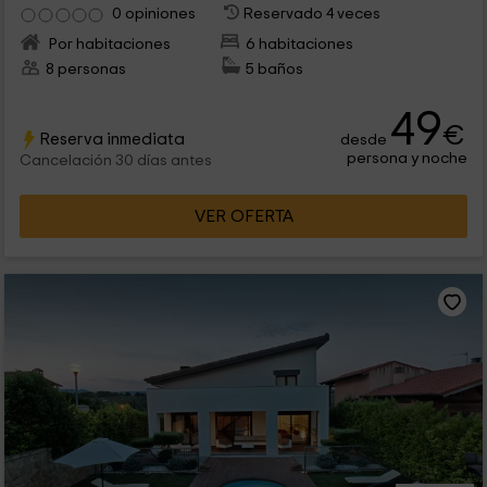
0 opiniones
Reservado 4 veces
Por habitaciones
6 habitaciones
8 personas
5 baños
49
€
Reserva inmediata
desde
persona y noche
Cancelación 30 días antes
VER OFERTA