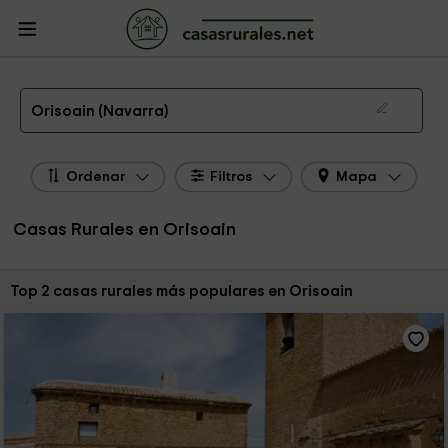
CasasRurales.net
Casas Rurales
Casas Rurales Navarra
Casas Rurales
Orisoain
Las 2 mejores casas rurales en Orisoain de 2026
Orisoain (Navarra)
Ordenar
Filtros
Mapa
Casas Rurales en Orisoain
Ordenar por:
Top 2 casas rurales más populares en Orisoain