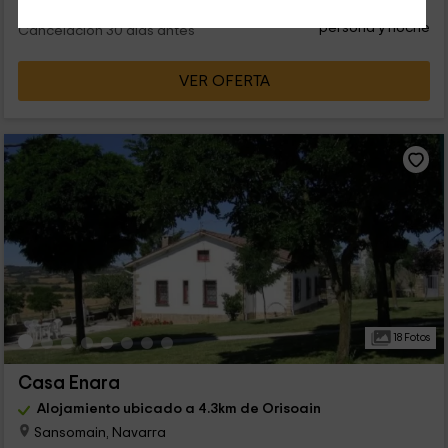
20
€
desde
Contacto directo
persona y noche
Cancelación 30 días antes
VER OFERTA
18 Fotos
Casa Enara
Alojamiento ubicado a 4.3km de Orisoain
Sansomain, Navarra