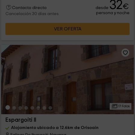
32
€
desde
Contacto directo
persona y noche
Cancelación 30 días antes
VER OFERTA
17 Fotos
Espargoiti II
Alojamiento ubicado a 12.6km de Orisoain
Salinas De Ibargoiti, Navarra