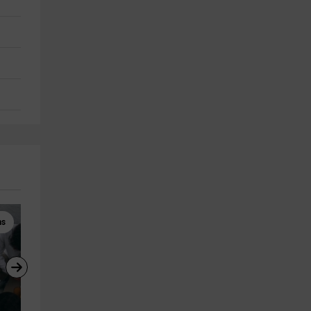
ms
Parapente
Parapente