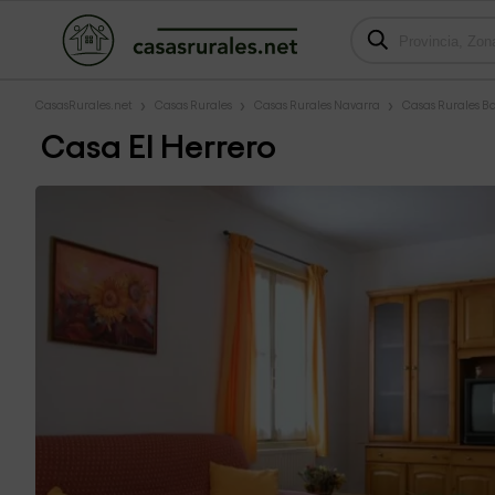
CasasRurales.net
Casas Rurales
Casas Rurales Navarra
Casas Rurales B
Casa El Herrero