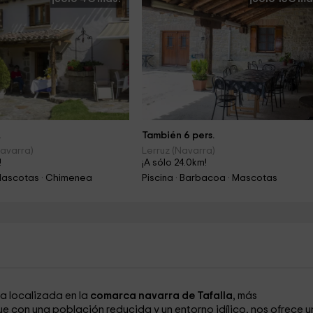
.
También 6 pers.
avarra)
Lerruz (Navarra)
!
¡A sólo 24.0km!
Mascotas · Chimenea
Piscina · Barbacoa · Mascotas
ra localizada en la
comarca navarra de Tafalla
, más
ue con una población reducida y un entorno idílico, nos ofrece 