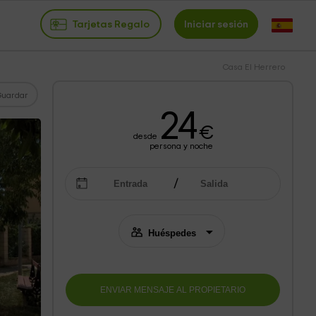
Tarjetas Regalo
Iniciar sesión
Casa El Herrero
Guardar
24
€
desde
persona y noche