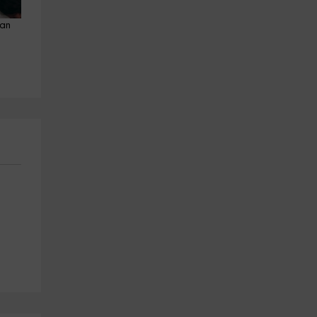
an 
Vuelo en parapente y vídeo 
Vuelo en parapente y vídeo 
Cuenca de Lumbier 30min
Valle del Baztán,20 min
Legarda
Legarda
16.0 km
16.0 km
a partir de 215€
a partir de 190€