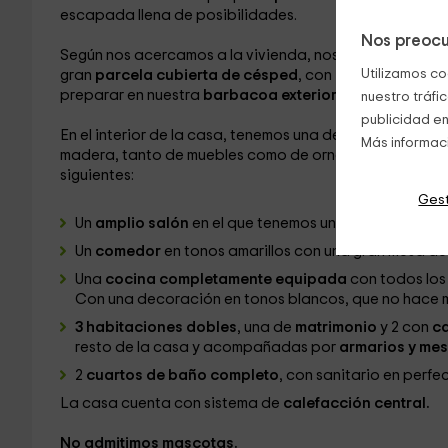
escapada llena de posibilidades.
Nos preocu
Según nos acercamos a la vivienda, nos encontramos 
Utilizamos co
gran
parcela cubierta de césped
, con
muebles de jar
preparar en nuestra
barbacoa exterior.
Esta zona exte
nuestro tráfi
publicidad en
En el interior de la casa, tenemos una decoración sob
Más informac
madera, tanto de muebles como de ornamentos. Con 
siguientes:
Gest
Un
amplio salón
en el que tenemos unos
sofás
en col
Un
comedor
en tonos amarillos con una gran mesa d
Una
cocina completamente equipada
con todos lo
Con una decoración en tonos blancos, que no hace m
3 habitaciones dobles
, una de
matrimonio
y 2 con
ca
resto de la casa y acompañadas por
armarios y mesi
2
cuartos de baño completo
, con sanitario en perf
La casa cuenta con sistema de
calefacción central.
No admitimos mascotas.