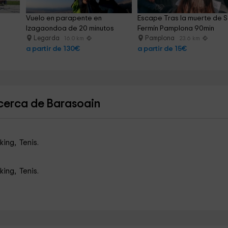
Vuelo en parapente en 
Escape Tras la muerte de S
Izagaondoa de 20 minutos
Fermín Pamplona 90min
Legarda
Pamplona
16.0 km
23.6 km
a partir de 130€
a partir de 15€
cerca de Barasoain
king, Tenis.
king, Tenis.