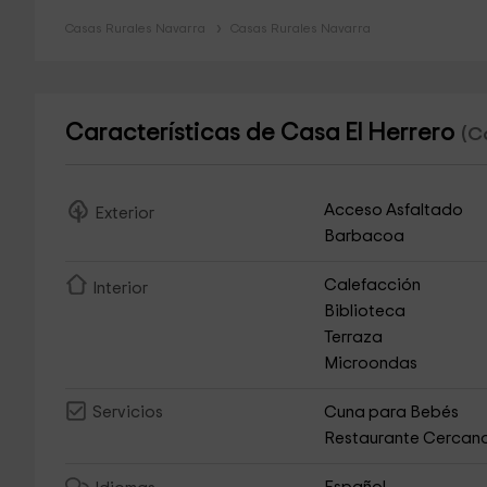
Casas Rurales Navarra
Casas Rurales Navarra
Características de Casa El Herrero
(C
Acceso Asfaltado
Exterior
Barbacoa
Calefacción
Interior
Biblioteca
Terraza
Microondas
Cuna para Bebés
Servicios
Restaurante Cercan