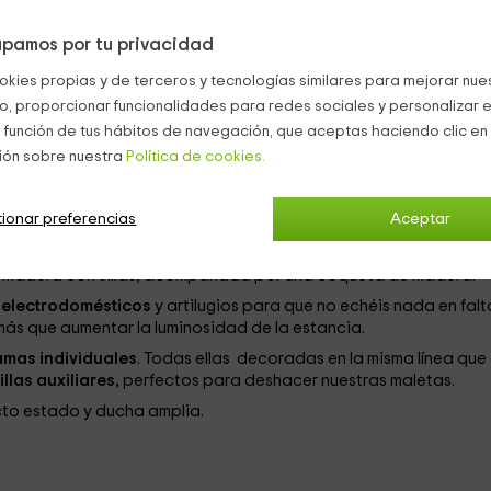
pamos por tu privacidad
con una
fachada de 2 plantas
en tonos salmón, rodeada por un
okies propias y de terceros y tecnologías similares para mejorar nuest
dín
para poder disfrutar del buen tiempo y la comida que querái
rior ocupa una superficie de
175 metros2.
co, proporcionar funcionalidades para redes sociales y personalizar e
 función de tus hábitos de navegación, que aceptas haciendo clic en 
ria basada en tonos cálidos, dándo una mayor importancia a la
ión sobre nuestra
Política de cookies.
una
capacidad máxima para 6 personas
, las estancias son las
ionar preferencias
Aceptar
or burdeos frente a un mueble que contiene la
televisión
.
e madera con sillas, acompañada por una coqueta de madera.
s
electrodomésticos
y artilugios para que no echéis nada en falt
ás que aumentar la luminosidad de la estancia.
mas individuales
. Todas ellas decoradas en la misma línea que 
llas auxiliares,
perfectos para deshacer nuestras maletas.
ecto estado y ducha amplia.