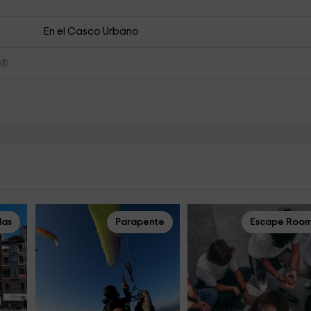
En el Casco Urbano
s
das
Parapente
Escape Roo