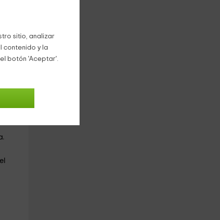
a
ro sitio, analizar
s
l contenido y la
el botón 'Aceptar'.
a.
el