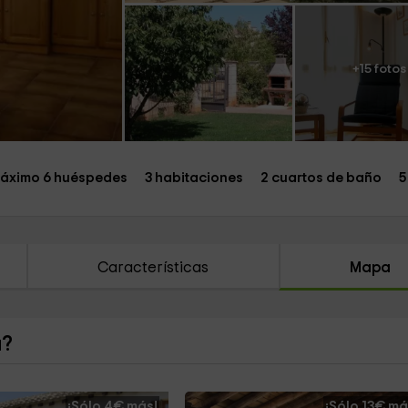
+15 fotos
áximo 6 huéspedes
3 habitaciones
2 cuartos de baño
5
Características
Mapa
a?
¡Sólo 4€ más!
¡Sólo 13€ má