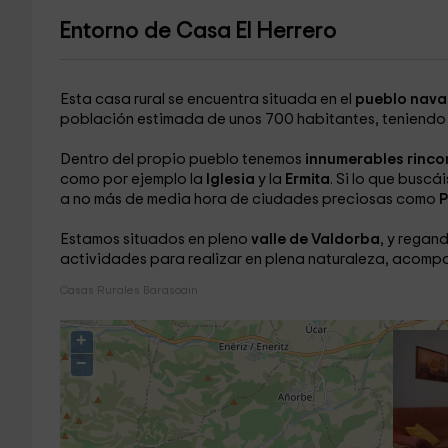
Entorno de Casa El Herrero
Esta casa rural se encuentra situada en el
pueblo nava
población estimada de unos 700 habitantes, teniendo
Dentro del propio pueblo tenemos
innumerables rinco
como por ejemplo la
Iglesia
y la
Ermita
. Si lo que busc
a no más de media hora de ciudades preciosas como
P
Estamos situados en pleno
valle de Valdorba
, y regand
actividades para realizar en plena naturaleza, acompañ
Casas Rurales Barasoain
+
−