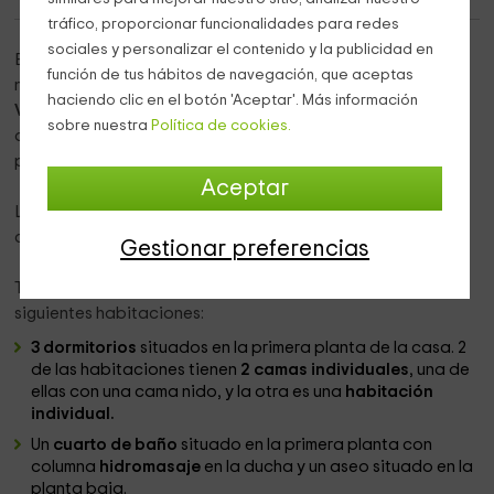
tráfico, proporcionar funcionalidades para redes
sociales y personalizar el contenido y la publicidad en
Esta casa rural está situada en
Artariain
, un pueblecito
función de tus hábitos de navegación, que aceptas
navarro que se encuentra en el corazón del
valle de
haciendo clic en el botón 'Aceptar'. Más información
Valdorba
. Se trata de un enclave tranquilo donde poder
sobre nuestra
Política de cookies.
apagar el teléfono y olvidar el mundo exterior, donde
podréis aprovechar para relajaros por completo.
Aceptar
La casa está situada en el edificio antaño dedicado a la
casa del maestro, que está adosado a la antigua escuela.
Gestionar preferencias
Tiene capacidad para 5
personas
y se divide en las
siguientes habitaciones:
3 dormitorios
situados en la primera planta de la casa. 2
de las habitaciones tienen
2 camas individuales
, una de
ellas con una cama nido, y la otra es una
habitación
individual.
Un
cuarto de baño
situado en la primera planta con
columna
hidromasaje
en la ducha y un aseo situado en la
planta baja.