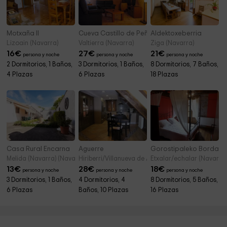
Motxaña II
Cueva Castillo de Peñaflor
Aldektoxeberria
Lizoain (Navarra)
Valtierra (Navarra)
Ziga (Navarra)
16
€
27
€
21
€
persona y noche
persona y noche
persona y noche
2 Dormitorios, 1 Baños,
3 Dormitorios, 1 Baños,
8 Dormitorios, 7 Baños,
4 Plazas
6 Plazas
18 Plazas
Casa Rural Encarna
Aguerre
Gorostipaleko Borda
Melida (Navarra) (Navarra)
Hiriberri/Villanueva de Aezkoa (Navarra)
Etxalar/echalar (Navarra
13
€
28
€
18
€
persona y noche
persona y noche
persona y noche
3 Dormitorios, 1 Baños,
4 Dormitorios, 4
8 Dormitorios, 5 Baños,
6 Plazas
Baños, 10 Plazas
16 Plazas