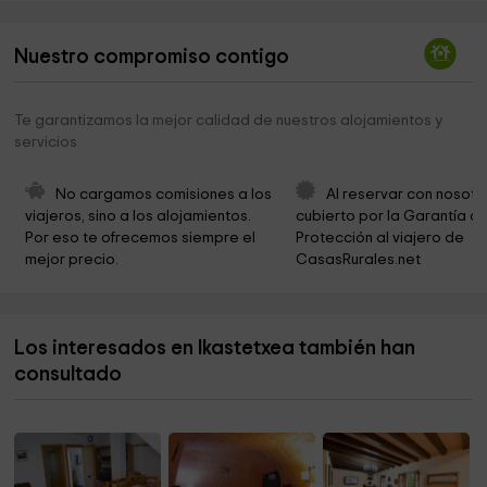
Ermita de Echano
2,3 km
Nuestro compromiso contigo
Ermita de los Remedios
2,6 km
Iglesia de San Juan Bautista
2,7 km
Te garantizamos la mejor calidad de nuestros alojamientos y
servicios
Ayuntamiento de Orisoain -Orisoaingo Udala
2,8 km
Ermita de Arrazubi
3,1 km
No cargamos comisiones a los 
Al reservar con nosotr
viajeros, sino a los alojamientos. 
cubierto por la Garantía de
Ecomuseo "Vivencias de Antaño"
3,1 km
Por eso te ofrecemos siempre el 
Protección al viajero de 
mejor precio.
CasasRurales.net
Parroquia de San Esteban
3,4 km
Ermita de San Julián
3,5 km
Los interesados en Ikastetxea también han
Iglesia de San Bartolome
3,7 km
consultado
Caserío y Ermita de Catalain
4,4 km