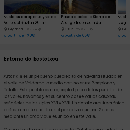
Vuelo en parapente y vídeo 
Paseo a caballo Sierra de 
Vuelo 
Valle del Baztán,20 min
Arangoiti con comida
Izaga
Legarda
Usun
Leg
19.2 km
29.9 km
a partir de 190€
a partir de 85€
a part
Entorno de Ikastetxea
Artariain
es un pequeño pueblecito de navarra situado en
el valle de Valdorba, a medio camino entre Pamplona y
Tafalla. Este pueblo es un ejemplo típico de los pueblos de
los valles navarros y en su centro posee varias casonas
señoriales de los siglos XVI y XVII. Un detalle arquitectónico
curioso en este pueblo es el pasadizo que une 2 casas
mediante un arco y que es único en este valle.
Cerca de este pueblo se encuentra
Tafalla
, una ciudad de