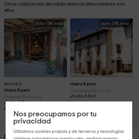
Otros viajeros han decidido reservar directamente con
ellos.
¡Sólo 13€ más!
¡Sólo 31€ más!
Nota 8.0
Hasta 8 pers.
Hasta 8 pers.
Garinoain (Navarra)
¡A sólo 6.1km!
Artariain (Navarra)
¡A sólo 0.1km!
Chimenea · Jacuzzi
Piscina · Barbacoa · Chimenea
Nos preocupamos por tu
privacidad
Utilizamos cookies propias y de terceros y tecnologías
Descripción de Ikastetxea
similares para mejorar nuestro sitio, analizar nuestro