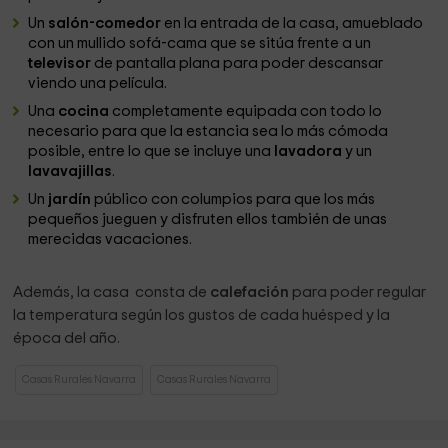
Un
salón-comedor
en la entrada de la casa, amueblado
con un mullido sofá-cama que se sitúa frente a un
televisor
de pantalla plana para poder descansar
viendo una película.
Una
cocina
completamente equipada con todo lo
necesario para que la estancia sea lo más cómoda
posible, entre lo que se incluye una
lavadora
y un
lavavajillas
.
Un
jardín
público con columpios para que los más
pequeños jueguen y disfruten ellos también de unas
merecidas vacaciones.
Además, la casa consta de
calefación
para poder regular
la temperatura según los gustos de cada huésped y la
época del año.
Casas Rurales Navarra
Casas Rurales Navarra