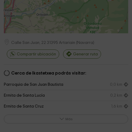
Calle San Juan, 22
31395
Artariain
(
Navarra
)
Compartir ubicación
Generar ruta
Cerca de Ikastetxea podrás visitar:
Parroquia de San Juan Bautista
0,0 km
Ermita de Santa Lucía
0,2 km
Ermita de Santa Cruz
1,6 km
Ermita de San Pelayo
1,7 km
Más
Iglesia de San Bartolomé
2,0 km