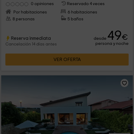
0 opiniones
Reservado 4 veces
Por habitaciones
6 habitaciones
8 personas
5 baños
49
€
Reserva inmediata
desde
persona y noche
Cancelación 14 días antes
VER OFERTA