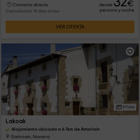
32
€
desde
Contacto directo
persona y noche
Cancelación 14 días antes
VER OFERTA
21 Fotos
Lakoak
Alojamiento ubicado a 6.1km de Artariain
Garinoain, Navarra