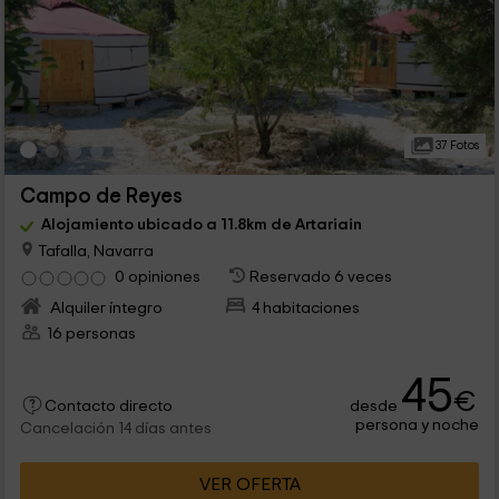
37 Fotos
Campo de Reyes
Alojamiento ubicado a 11.8km de Artariain
Tafalla, Navarra
0 opiniones
Reservado 6 veces
Alquiler íntegro
4 habitaciones
16 personas
45
€
desde
Contacto directo
persona y noche
Cancelación 14 días antes
VER OFERTA