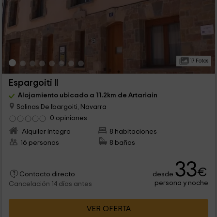
17 Fotos
Espargoiti II
Alojamiento ubicado a 11.2km de Artariain
Salinas De Ibargoiti, Navarra
0 opiniones
Alquiler íntegro
8 habitaciones
16 personas
8 baños
33
€
desde
Contacto directo
persona y noche
Cancelación 14 días antes
VER OFERTA