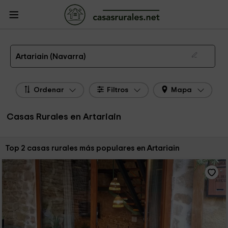
CasasRurales.net
Casas Rurales
Casas Rurales Navarra
Casas Rurales
Artariain
Las 2 mejores casas rurales en Artariain de 2026
Artariain (Navarra)
Ordenar
Filtros
Mapa
Casas Rurales en Artariain
Ordenar por:
Top 2 casas rurales más populares en Artariain