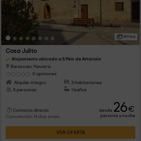
38 Fotos
Casa Julito
Alojamiento ubicado a 5.9km de Artariain
Barasoain, Navarra
0 opiniones
Alquiler íntegro
3 habitaciones
5 personas
1 baños
26
€
desde
Contacto directo
persona y noche
Cancelación 14 días antes
VER OFERTA