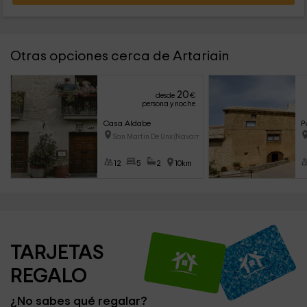
Otras opciones cerca de Artariain
20
desde
€
persona y noche
Casa Aldabe
P
San Martin De Unx (Navarra)
12
5
2
10km
TARJETAS 
REGALO
¿No sabes qué regalar?