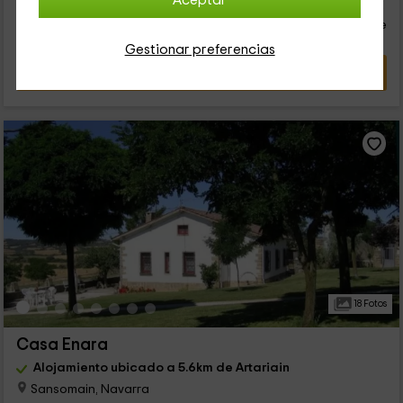
20
Aceptar
€
desde
Contacto directo
persona y noche
Cancelación 14 días antes
Gestionar preferencias
VER OFERTA
18 Fotos
Casa Enara
Alojamiento ubicado a 5.6km de Artariain
Sansomain, Navarra