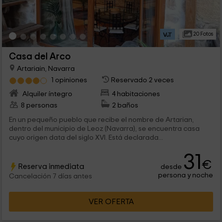
20 Fotos
Casa del Arco
Artariain, Navarra
1 opiniones
Reservado 2 veces
Alquiler íntegro
4 habitaciones
8 personas
2 baños
En un pequeño pueblo que recibe el nombre de Artarian,
dentro del municipio de Leoz (Navarra), se encuentra casa
cuyo origen data del siglo XVI. Está declarada...
31
€
Reserva inmediata
desde
persona y noche
Cancelación 7 días antes
VER OFERTA