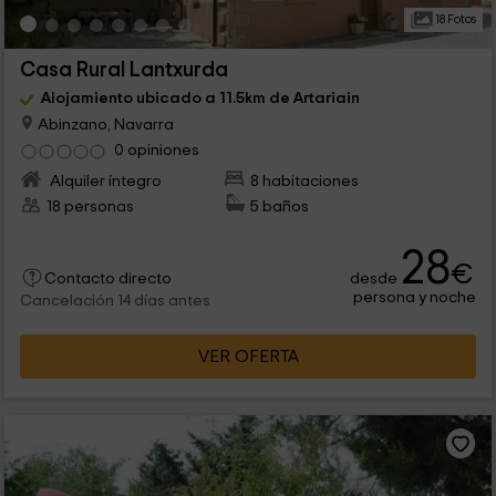
18 Fotos
Casa Rural Lantxurda
Alojamiento ubicado a 11.5km de Artariain
Abinzano, Navarra
0 opiniones
Alquiler íntegro
8 habitaciones
18 personas
5 baños
28
€
desde
Contacto directo
persona y noche
Cancelación 14 días antes
VER OFERTA