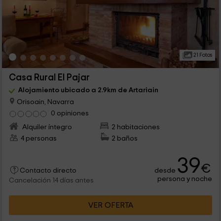
21 Fotos
Casa Rural El Pajar
Alojamiento ubicado a 2.9km de Artariain
Orisoain, Navarra
0 opiniones
Alquiler íntegro
2 habitaciones
4 personas
2 baños
39
€
desde
Contacto directo
persona y noche
Cancelación 14 días antes
VER OFERTA