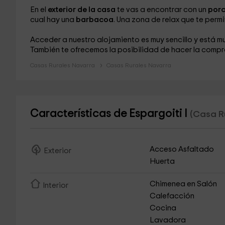
En el
exterior de la casa
te vas a encontrar con un
por
cual hay una
barbacoa
. Una zona de relax que te permit
Acceder a nuestro alojamiento es muy sencillo y está m
También te ofrecemos la posibilidad de hacer la compra 
Casas Rurales Navarra
Casas Rurales Navarra
Características de Espargoiti I
(Casa Ru
Acceso Asfaltado
Exterior
Huerta
Chimenea en Salón
Interior
Calefacción
Cocina
Lavadora