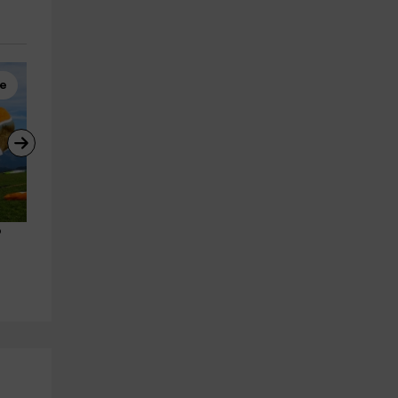
te
Parapente
Rutas a Caballo
 
Vuelo en parapente y vídeo 
Ruta a caballo Selva de Irati 
Valle del Baztán,20 min
hora + 30min clase
Legarda
Usun
23.5 km
22.2 km
a partir de 190€
a partir de 25€