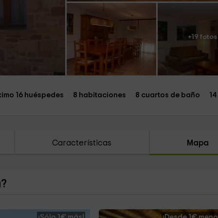
+19 fotos
imo 16 huéspedes
8 habitaciones
8 cuartos de baño
14
Características
Mapa
a?
¡Sólo 1€ más!
¡Desde 1€ meno