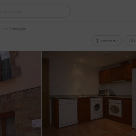
linas De Ibargoiti
Compartir