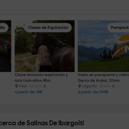
llo
Clases de Equitación
Parapen
 
Clase iniciación equitación y 
Vuelo en parapente y vídeo
ruta Usún niños 45m
Sierra de Aralar, 20min
Usun
Legarda
22.2 km
23.5 km
a partir de 15€
a partir de 140€
erca de Salinas De Ibargoiti