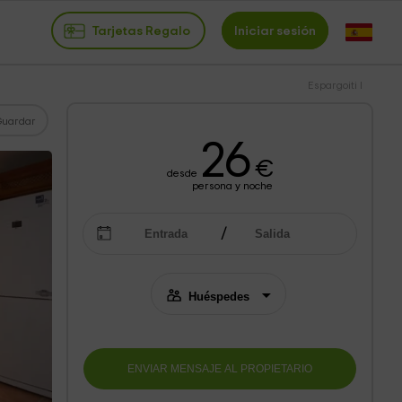
Tarjetas Regalo
Iniciar sesión
Espargoiti I
Guardar
26
€
desde
persona y noche