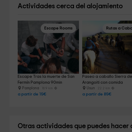
Actividades cerca del alojamiento
Escape Rooms
Rutas a Caba
Escape Tras la muerte de San 
Paseo a caballo Sierra de
Fermín Pamplona 90min
Arangoiti con comida
Pamplona
Usun
18.9 km
22.2 km
a partir de 15€
a partir de 85€
Otras actividades que puedes hacer c