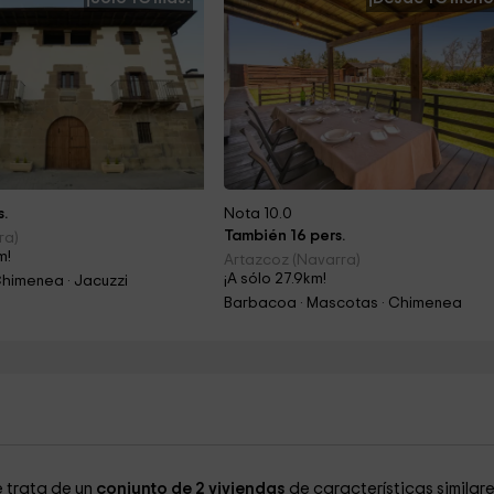
s.
Nota 10.0
También 16 pers.
ra)
m!
Artazcoz (Navarra)
¡A sólo 27.9km!
himenea · Jacuzzi
Barbacoa · Mascotas · Chimenea
e trata de un
conjunto de 2 viviendas
de características similare