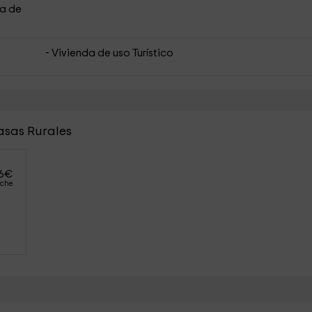
a de
- Vivienda de uso Turístico
asas Rurales
6
€
oche