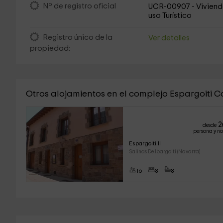
Nº de registro oficial
UCR-00907 - Viviend
uso Turístico
Registro único de la
Ver detalles
propiedad:
Otros alojamientos en el complejo Espargoiti C
2
desde
persona y n
Espargoiti II
Salinas De Ibargoiti (Navarra)
16
8
8