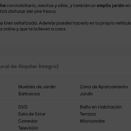
che
con mobiliario, mesitas y sillas, y también un
amplio jardín
en 
irá disfrutar del aire fresco.
uy bien señalizado. Además puedes hacerlo en tu propio vehícul
online y que te la lleven a casa.
ral de Alquiler Íntegro)
Muebles de Jardín
Zona de Aparcamiento
Barbacoa
Jardín
DVD
Baño en Habitación
Sala de Estar
Terraza
Comedor
Microondas
Televisión