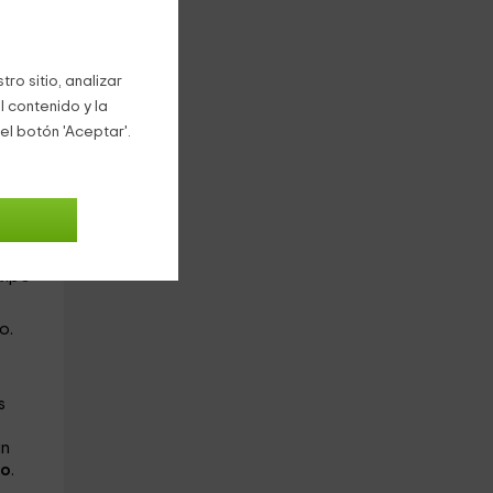
ro sitio, analizar
l contenido y la
el botón 'Aceptar'.
tá
tipo
o.
s
an
io
.