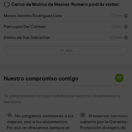
Cerca de Molina de Mesias-Romero podrás visitar:
Museo Antonio Rodríguez Luna
0,1 km
Parroquia Del Carmen
0,1 km
Ermita de San Sebastian
0,2 km
Torremocha
0,2 km
Más
Tercias Catedralicias. Museo del Aceite
0,3 km
Iglesia de San Miguel
0,4 km
Nuestro compromiso contigo
SERVICIOS FUNERARIOS COBO
0,4 km
Iglesia de San Juan de Letrán
0,4 km
Te garantizamos la mejor calidad de nuestros alojamientos y
servicios
Arco
0,4 km
Casa Natal de Diego Medina
0,4 km
No cargamos comisiones a los 
Al reservar con nosotr
viajeros, sino a los alojamientos. 
cubierto por la Garantía de
Parroquia de San Bartolomé
0,4 km
Por eso te ofrecemos siempre el 
Protección al viajero de 