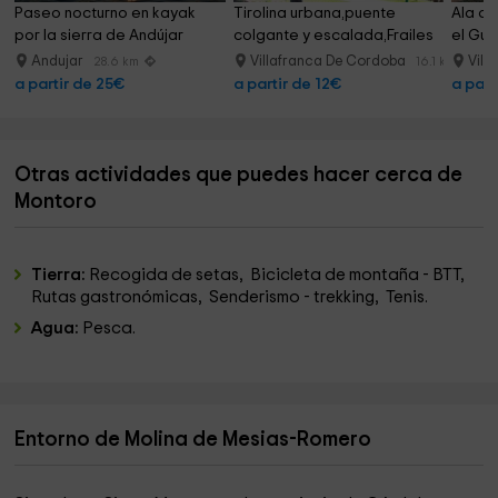
Paseo nocturno en kayak 
Tirolina urbana,puente 
Ala de
por la sierra de Andújar
colgante y escalada,Frailes
el Gua
Andujar
Villafranca De Cordoba
Vill
28.6 km
16.1 km
a partir de 25€
a partir de 12€
a part
Otras actividades que puedes hacer cerca de
Montoro
Tierra:
Recogida de setas, Bicicleta de montaña - BTT,
Rutas gastronómicas, Senderismo - trekking, Tenis.
Agua:
Pesca.
Entorno de Molina de Mesias-Romero