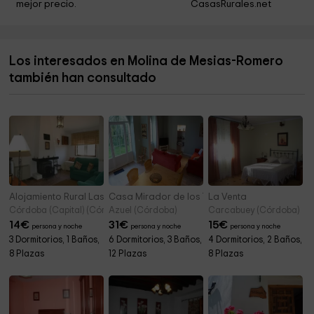
mejor precio.
CasasRurales.net
Parroquia San Bartolomé
0,4 km
Antigua Iglesia de Santa María de la Mota
0,6 km
Los interesados en Molina de Mesias-Romero
Museo Arqueológico
0,6 km
también han consultado
Museo de Semana Santa
0,6 km
Alojamiento Rural Las Jaras
Casa Mirador de los Tomillos
La Venta
Córdoba (Capital) (Córdoba)
Azuel (Córdoba)
Carcabuey (Córdoba)
14
€
31
€
15
€
persona y noche
persona y noche
persona y noche
3 Dormitorios, 1 Baños,
6 Dormitorios, 3 Baños,
4 Dormitorios, 2 Baños,
8 Plazas
12 Plazas
8 Plazas