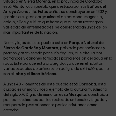
Situado en Sierra Morena, en la provincia de Córdoba,
está
Montoro
, un pueblo que destaca por sus
Baños del
Arroyo Arenosillo
. Estos baños se construyeron en 1832 y,
gracias a su gran carga mineral de carbono, magnesio,
calcio, sílice y sulfuro que hace que puedan tratar gran
variedad de enfermedades, se consideraban unos de los
más importantes de la nación.
No muy lejos de este pueblo está en
Parque Natural de
Sierra de Cardeña y Montoro
, poblado por encinares y
prados y atravesado por el río Yeguas, que circula por
barrancos y cañones formados por la erosión del agua en la
roca. Este parque está protegido, ya que en él habitan
varias especies de animales en peligro de extinción, como
son el
lobo
y el
lince ibéricos
.
A unos 40 kilómetros de este pueblo está
Córdoba
, esta
ciudad es un maravilloso ejemplo de la cultura musulmana
del siglo XV. Digna de mención es su
Mezquita
, construida
por los musulmanes con los restos de un templo visigodo y
recuperada posteriormente por los cristianos como
catedral.