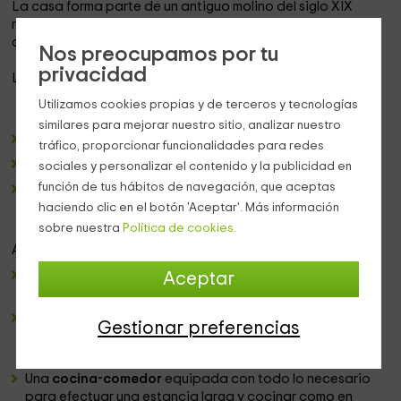
La casa forma parte de un antiguo molino del siglo XIX
restaurado y convertido en
3 casas rurales
de diferentes
capacidades.
Nos preocupamos por tu
privacidad
La casa tiene capacidad para
14 personas
repartidas en:
Utilizamos cookies propias y de terceros y tecnologías
similares para mejorar nuestro sitio, analizar nuestro
2 habitaciones
dobles con camas individuales.
tráfico, proporcionar funcionalidades para redes
3 habitaciones
con cama de matrimonio.
sociales y personalizar el contenido y la publicidad en
función de tus hábitos de navegación, que aceptas
Una
habitación triple,
pudiendo añadir además una
cama
supletoria
si se desea.
haciendo clic en el botón 'Aceptar'. Más información
sobre nuestra
Política de cookies.
Además de las habitaciones, la casa tiene:
3 baños
completamente equipados que dan servicio a
Aceptar
las 6 habitaciones.
Un
salón
con
chimenea
para poder acurrucarse en el
Gestionar preferencias
sofá calentitos en invierno mientras se ve una película en
el
televisor
.
Una
cocina-comedor
equipada con todo lo necesario
para efectuar una estancia larga y cocinar como en