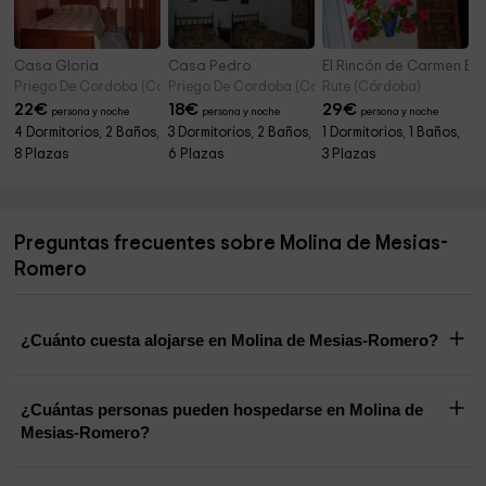
Casa Gloria
Casa Pedro
El Rincón de Carmen El
Priego De Cordoba (Córdoba)
Priego De Cordoba (Córdoba)
Rute (Córdoba)
22
€
18
€
29
€
persona y noche
persona y noche
persona y noche
4 Dormitorios, 2 Baños,
3 Dormitorios, 2 Baños,
1 Dormitorios, 1 Baños,
8 Plazas
6 Plazas
3 Plazas
Preguntas frecuentes sobre Molina de Mesias-
Romero
¿Cuánto cuesta alojarse en Molina de Mesias-Romero?
¿Cuántas personas pueden hospedarse en Molina de
Mesias-Romero?