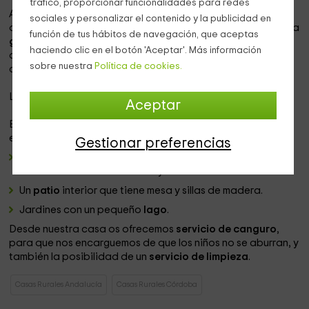
tráfico, proporcionar funcionalidades para redes
Además, os ofrecemos
servicio de desayuno
, y productos
sociales y personalizar el contenido y la publicidad en
de la tierra que recogemos de nuestra propia
huerta
o de la
función de tus hábitos de navegación, que aceptas
granja
. Os invitamos a que vengáis a conocer a los
haciendo clic en el botón 'Aceptar'. Más información
animales vosotros mismos, tenemos desde cerdos hasta
sobre nuestra
Política de cookies.
caballos.
La cabaña dispone de
calefacción
.
Aceptar
El
exterior
de nuestra cabaña tiene para vuestro
esparcimiento:
Gestionar preferencias
Una
piscina
privada que tiene una fuente, en la que
hemos colocado
sombrillas
y tumbonas.
Un
patio
interior que tiene mesa y sillas de madera.
Jardines con un pequeño
lago
.
Desde nuestra casa os ofrecemos
servicio de canguro
,
para que nos encarguemos de que los niños no se aburran, y
también la posibilidad de un
servicio de limpieza
.
Casas Rurales Andalucía
Casas Rurales Córdoba