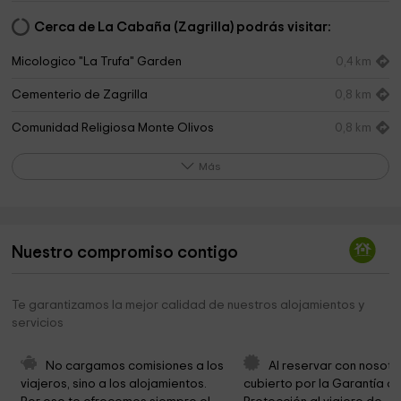
Cerca de La Cabaña (Zagrilla) podrás visitar:
Micologico "La Trufa" Garden
0,4 km
Cementerio de Zagrilla
0,8 km
Comunidad Religiosa Monte Olivos
0,8 km
Manantial de Zagrilla
1,1 km
Más
Iglesia Virgen del Carmen
1,1 km
Club de Aeromodelismo
1,9 km
Nuestro compromiso contigo
Iglesia Virgen del Carmen
3,0 km
La nevera
4,4 km
Te garantizamos la mejor calidad de nuestros alojamientos y
servicios
Cueva de La Murcielaguina
4,5 km
Recinto Ferial ~ Parque Niceto Alcalá-Zamora
4,5 km
No cargamos comisiones a los 
Al reservar con nosotr
viajeros, sino a los alojamientos. 
cubierto por la Garantía de
Parque Ciudad de los Niños
4,6 km