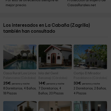
Por eso te ofrecemos siempre el 
Protección al viajero de 
mejor precio.
CasasRurales.net
Complejo Bujío Del Toro
4,7 km
Parque Adolfo Suárez
4,7 km
Los interesados en La Cabaña (Zagrilla)
Parque - Circuito Mountain Bike
4,8 km
también han consultado
Parque Urb. Los Almendros
4,8 km
Casa Rural Los Lirios
Isla del Genil
Cortijo El Mirador
Palenciana (Córdoba)
Benameji (Córdoba)
Pozoblanco (Córdoba)
25
€
14
€
33
€
persona y noche
persona y noche
persona y noche
8 Dormitorios, 4 Baños,
7 Dormitorios, 4
2 Dormitorios, 2 Baños,
18 Plazas
Baños, 20 Plazas
4 Plazas