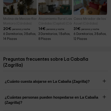
Molina de Mesias-Romero
Alojamiento Rural Las Jaras
Casa Mirador de los To
Montoro (Córdoba)
Córdoba (Capital) (Córdoba)
Azuel (Córdoba)
20
€
14
€
31
€
persona y noche
persona y noche
persona y noche
6 Dormitorios, 3 Baños,
3 Dormitorios, 1 Baños,
6 Dormitorios, 3 Baños,
14 Plazas
8 Plazas
12 Plazas
Preguntas frecuentes sobre La Cabaña
(Zagrilla)
¿Cuánto cuesta alojarse en La Cabaña (Zagrilla)?
¿Cuántas personas pueden hospedarse en La Cabaña
(Zagrilla)?