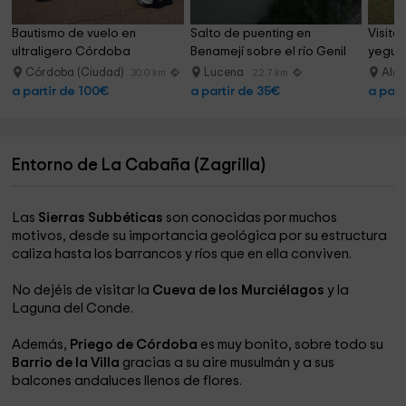
Bautismo de vuelo en 
Salto de puenting en 
Visita
ultraligero Córdoba 
Benamejí sobre el río Genil
yeguad
30minutos
Córdoba (Ciudad)
Lucena
Alga
30.0 km
22.7 km
a partir de 100€
a partir de 35€
a part
Entorno de La Cabaña (Zagrilla)
Las
Sierras Subbéticas
son conocidas por muchos
motivos, desde su importancia geológica por su estructura
caliza hasta los barrancos y ríos que en ella conviven.
No dejéis de visitar la
Cueva de los Murciélagos
y la
Laguna del Conde.
Además,
Priego de Córdoba
es muy bonito, sobre todo su
Barrio de la Villa
gracias a su aire musulmán y a sus
balcones andaluces llenos de flores.