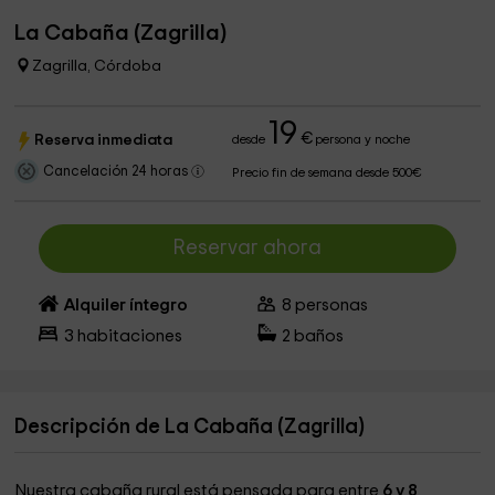
La Cabaña (Zagrilla)
Zagrilla, Córdoba
19
€
Reserva inmediata
desde
persona y noche
Cancelación 24 horas
Precio fin de semana desde 500€
Reservar ahora
Alquiler íntegro
8
personas
3
habitaciones
2
baños
Descripción de La Cabaña (Zagrilla)
Nuestra cabaña rural está pensada para entre
6 y 8