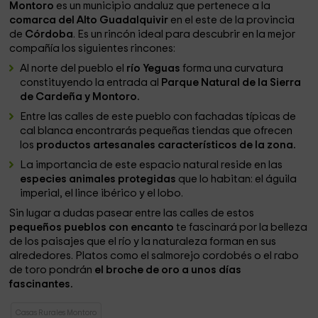
Montoro
es un municipio andaluz que pertenece a la
comarca del Alto Guadalquivir
en el este de la provincia
de
Córdoba
. Es un rincón ideal para descubrir en la mejor
compañía los siguientes rincones:
Al norte del pueblo el
río Yeguas
forma una curvatura
constituyendo la entrada al
Parque Natural de la Sierra
de Cardeña y Montoro.
Entre las calles de este pueblo con fachadas típicas de
cal blanca encontrarás pequeñas tiendas que ofrecen
los
productos artesanales característicos de la zona.
La importancia de este espacio natural reside en las
especies animales protegidas
que lo habitan: el águila
imperial, el lince ibérico y el lobo.
Sin lugar a dudas pasear entre las calles de estos
pequeños pueblos con encanto
te fascinará por la belleza
de los paisajes que el río y la naturaleza forman en sus
alrededores. Platos como el salmorejo cordobés o el rabo
de toro pondrán
el broche de oro a unos días
fascinantes.
Casas Rurales Montoro