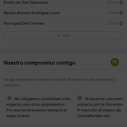
Ermita de San Sebastian
0,9 km
Museo Antonio Rodríguez Luna
1,2 km
Parroquia Del Carmen
1,2 km
Torremocha
1,3 km
Más
Tercias Catedralicias. Museo del Aceite
1,4 km
SERVICIOS FUNERARIOS COBO
1,4 km
Nuestro compromiso contigo
Iglesia de San Miguel
1,5 km
Arco
1,5 km
Te garantizamos la mejor calidad de nuestros alojamientos y
servicios
Iglesia de San Juan de Letrán
1,5 km
Parroquia de San Bartolomé
1,5 km
No cargamos comisiones a los 
Al reservar con nosotr
viajeros, sino a los alojamientos. 
cubierto por la Garantía de
Parroquia San Bartolomé
1,5 km
Por eso te ofrecemos siempre el 
Protección al viajero de 
mejor precio.
CasasRurales.net
Casa Natal de Diego Medina
1,5 km