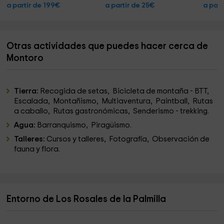
a partir de 199€
a partir de 25€
a part
Otras actividades que puedes hacer cerca de
Montoro
Tierra:
Recogida de setas, Bicicleta de montaña - BTT,
Escalada, Montañismo, Multiaventura, Paintball, Rutas
a caballo, Rutas gastronómicas, Senderismo - trekking.
Agua:
Barranquismo, Piragüismo.
Talleres:
Cursos y talleres, Fotografía, Observación de
fauna y flora.
Entorno de Los Rosales de la Palmilla