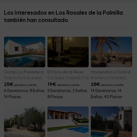
Antigua Iglesia de Santa María de la Mota
1,6 km
Los interesados en Los Rosales de la Palmilla
Museo Arqueológico
1,6 km
también han consultado
Ermita de Santa Ana
1,6 km
Cortijo La Panadera
El Pozo de la Nieve
Hacienda La Colorá
Pedroche (Córdoba)
Córdoba (Capital) (Córdoba)
Montoro (Córdoba)
25
€
19
€
28
€
persona y noche
persona y noche
persona y noche
6 Dormitorios, 8 Baños,
3 Dormitorios, 2 Baños,
14 Dormitorios, 14
14 Plazas
8 Plazas
Baños, 40 Plazas