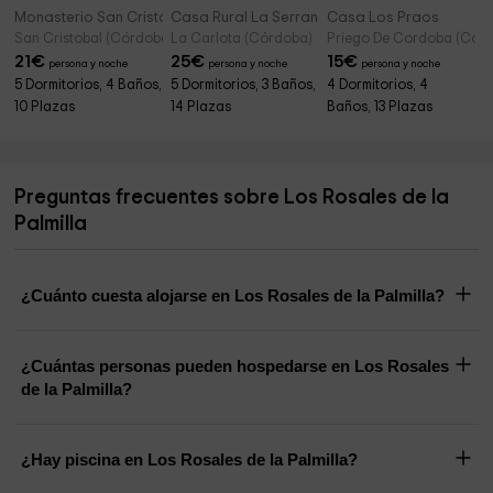
Monasterio San Cristóbal
Casa Rural La Serrana
Casa Los Praos
San Cristobal (Córdoba) (Córdoba)
La Carlota (Córdoba)
Priego De Cordoba (Cór
21
€
25
€
15
€
persona y noche
persona y noche
persona y noche
5 Dormitorios, 4 Baños,
5 Dormitorios, 3 Baños,
4 Dormitorios, 4
10 Plazas
14 Plazas
Baños, 13 Plazas
Preguntas frecuentes sobre Los Rosales de la
Palmilla
¿Cuánto cuesta alojarse en Los Rosales de la Palmilla?
¿Cuántas personas pueden hospedarse en Los Rosales
de la Palmilla?
¿Hay piscina en Los Rosales de la Palmilla?