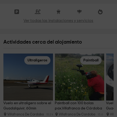
Ver todas las instalaciones y servicios
Actividades cerca del alojamiento
Ultraligeros
Paintball
Vuelo en ultraligero sobre el 
Paintball con 100 bolas 
Vuelo 
Guadalquivir, 60min
pax,Villafranca de Córdoba
Guadal
Villafranca De Cordoba
Villafranca De Cordoba
Vill
15.3 km
15.6 km