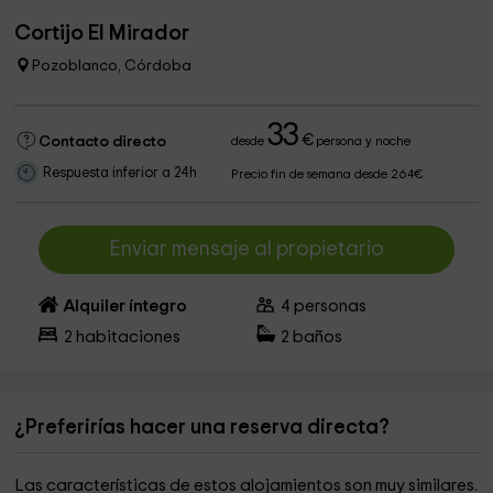
Cortijo El Mirador
Pozoblanco, Córdoba
33
€
Contacto directo
desde
persona y noche
Respuesta inferior a 24h
Precio fin de semana desde 264€
Enviar mensaje al propietario
Alquiler íntegro
4
personas
2
habitaciones
2
baños
¿Preferirías hacer una reserva directa?
Las características de estos alojamientos son muy similares.