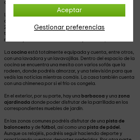
amigos.
Aceptar
La vivienda se compone de
2 habitaciones dobles
, una
con una cama de matrimonio mientras que la otra contiene
Gestionar preferencias
2 camas individuales. Además, hay un
aseo
y un
baño
totalmente equipados. Las paredes y los pasillos son muy
rústicos y os hará olvidar la ciudad y todo lo que rodea.
La
cocina
está totalmente equipada y cuenta, entre otros,
con una lavadora y un lavavajillas. Dentro del espacio de la
cocina se encuentra una mesita con varios sofás que la
rodeen, donde podréis almorzar, y una televisión para que
veáis las noticias mientras comáis. La casa también cuenta
con una chimenea por si el frío os congela.
En el exterior, por su parte, hay una
barbacoa
y una
zona
ajardinada
donde poder disfrutar de la parrillada en los
correspondientes muebles de jardín.
En las zonas comunes podréis disfrutar de una
pista de
baloncesto
y de
fútbol
, así como una
pista de pádel.
Aunque os relajéis, podréis seguir haciendo deporte y
practicando vuestros deportes preferidos. Por otra parte,