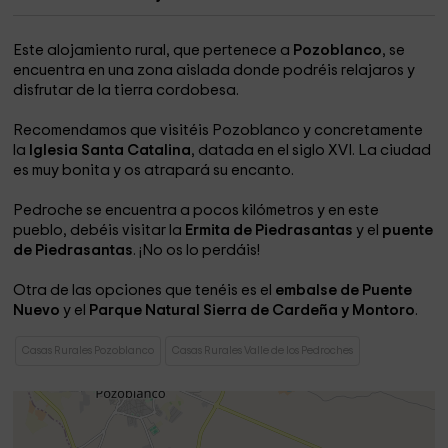
Este alojamiento rural, que pertenece a
Pozoblanco
, se
encuentra en una zona aislada donde podréis relajaros y
disfrutar de la tierra cordobesa.
Recomendamos que visitéis Pozoblanco y concretamente
la
Iglesia Santa Catalina
, datada en el siglo XVI. La ciudad
es muy bonita y os atrapará su encanto.
Pedroche se encuentra a pocos kilómetros y en este
pueblo, debéis visitar la
Ermita de Piedrasantas
y el
puente
de Piedrasantas
. ¡No os lo perdáis!
Otra de las opciones que tenéis es el
embalse de Puente
Nuevo
y el
Parque Natural Sierra de Cardeña y Montoro
.
Casas Rurales Pozoblanco
Casas Rurales Valle de los Pedroches