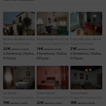
Emita De San Pedro
10,2 km
Molina de Mesias-Romero
Alojamiento Rural Las Jaras
Casa Mirador de los To
Montoro (Córdoba)
Córdoba (Capital) (Córdoba)
Azuel (Córdoba)
20
€
14
€
31
€
persona y noche
persona y noche
persona y noche
6 Dormitorios, 3 Baños,
3 Dormitorios, 1 Baños,
6 Dormitorios, 3 Baños,
14 Plazas
8 Plazas
12 Plazas
La Venta
Casa Gloria
Casa Pedro
Carcabuey (Córdoba)
Priego De Cordoba (Córdoba)
Priego De Cordoba (Cór
15
€
22
€
18
€
persona y noche
persona y noche
persona y noche