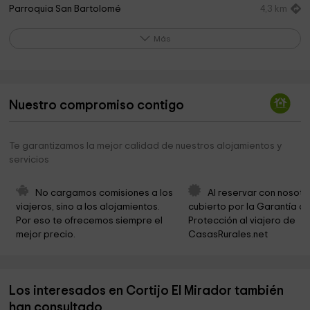
Parroquia San Bartolomé
4,3 km
Parroquia San Bartolome
4,3 km
Más
Solidaridad Don Bosco
4,5 km
City Council Pozoblanco
4,6 km
Nuestro compromiso contigo
Parroquia De Santa Catalina
4,8 km
Parroquia De Santa Catalina De Pozo Blanco
4,8 km
Te garantizamos la mejor calidad de nuestros alojamientos y
servicios
Aurelio Teno Park
5,0 km
Salón del Reino de los Testigos Cristianos de
5,1 km
No cargamos comisiones a los 
Al reservar con nosotr
Jehová
viajeros, sino a los alojamientos. 
cubierto por la Garantía de
Por eso te ofrecemos siempre el 
Protección al viajero de 
Marcos Redondo - Paseo de la estación Park
5,2 km
mejor precio.
CasasRurales.net
PARQUE MUNICIPAL EDUCACION VIAL
5,4 km
Ermita De San Martin
7,6 km
Los interesados en Cortijo El Mirador también
San Martín, Alojamientos Rurales Park
7,8 km
han consultado