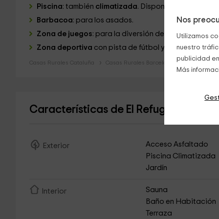
Piscina
: también
climatizada
. Dispone de
jacuzzi y 
Nos preocu
Barbacoa
: para los asados.
Zona de juegos
: para la diversión de grandes y peq
Utilizamos co
Zona deportiva
con pista de fútbol y pádel.
nuestro tráfi
publicidad en
Casas Rurales Cataluña
Casas Rurales Barcelona
Más informac
Gest
Características de El Refugi de Vilad
Acceso Asfaltado
Exterior
Piscina Climatizada
Jardín
Sauna
Interior
Baño en Habitación
Terraza