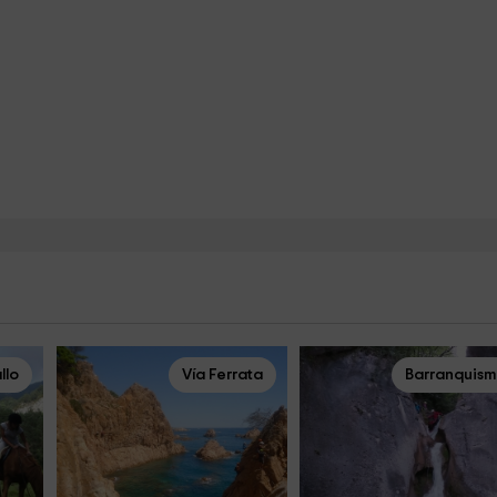
llo
Vía Ferrata
Barranquis