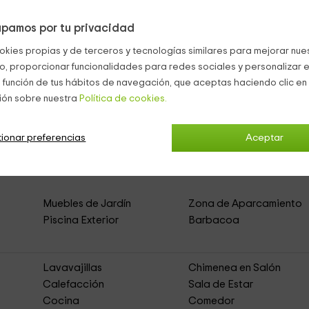
sauna.
pamos por tu privacidad
ueños.
okies propias y de terceros y tecnologías similares para mejorar nuest
co, proporcionar funcionalidades para redes sociales y personalizar e
 función de tus hábitos de navegación, que aceptas haciendo clic en 
ión sobre nuestra
Política de cookies.
ionar preferencias
Aceptar
omat Rural
(Casa Rural de Alquiler Íntegro)
Muebles de Jardín
Zona de Aparcamiento
Piscina Exterior
Barbacoa
Lavavajillas
Chimenea en Salón
Calefacción
Sala de Estar
Cocina
Comedor