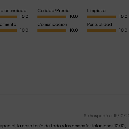
a lo anunciado
Calidad/Precio
Limpieza
10.0
10.0
10.0
amiento
Comunicación
Puntualidad
10.0
10.0
10.0
Se hospedó el 15/10/
pecial, la casa tenía de todo y las demás instalaciones 10/10, lu