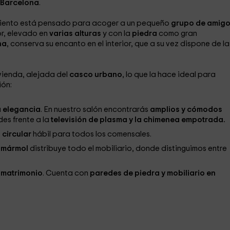
Barcelona
.
amiento está pensado para acoger a un pequeño
grupo de amigo
or, elevado en
varias alturas
y con la
piedra
como gran
na
, conserva su encanto en el interior, que a su vez dispone de la
ivienda, alejada del
casco urbano
, lo que la hace ideal para
ión:
a elegancia
. En nuestro salón encontrarás
amplios y cómodos
es frente a la
televisión de plasma y la chimenea empotrada.
circular
hábil para todos los comensales.
n
mármol
distribuye todo el mobiliario, donde distinguimos entre
 matrimonio
. Cuenta con
paredes de piedra y mobiliario en