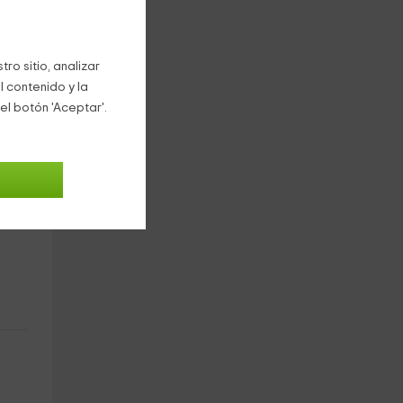
ro sitio, analizar
l contenido y la
el botón 'Aceptar'.