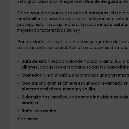
Esta gran casa rural te espera en
Nou de Berguedà
, en
Con capacidad para un total de
6 personas
, el aloj
una familia
. La casa te recibe con un imponente exteri
protagonista. La arquitectura, típica de
masía catala
mejores características de hoy.
Por otro lado, soslayar la situación geográfica de la v
disfrutar del turismo rural. Vamos a conocer su distribuc
Sala de estar:
espacio donde manda la
amplitud y l
sillones
, dispuestos a regalarte todas las comodidad
Comedor
: junto al salón, encontramos una gran
mesa 
Cocina
: una gran
encimera esquinada
levantada e
electrodomésticos, menaje y vajilla.
2 dormitorios
: amplios, con
camas individuales o de
madera.
Baño
: con
ducha
.
Y además: