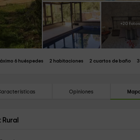
+20 fotos
áximo 6 huéspedes
2 habitaciones
2 cuartos de baño
3
aracterísticas
Opiniones
Map
 Rural