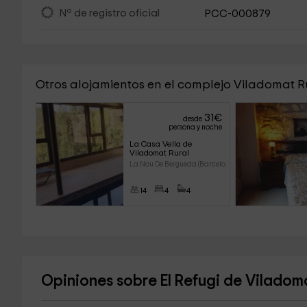
Nº de registro oficial
PCC-000879
Otros alojamientos en el complejo Viladomat R
31
€
desde
persona y noche
La Casa Vella de 
Viladomat Rural
La Nou De Bergueda (Barcelona)
14
4
4
Opiniones sobre El Refugi de Viladom