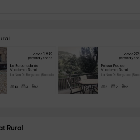
ural
28
€
32
desde
desde
persona y noche
persona y noc
La Balconada de 
Paissa Pou de 
Viladomat Rural
Viladomat Rural
La Nou De Bergueda (Barcelona)
La Nou De Bergueda (Barc
10
3
3
8
2
2
at Rural