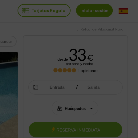
Tarjetas Regalo
Iniciar sesión
El Refugi de Viladomat Rural
Guardar
33
€
desde
persona y noche
1
opiniones
RESERVA INMEDIATA