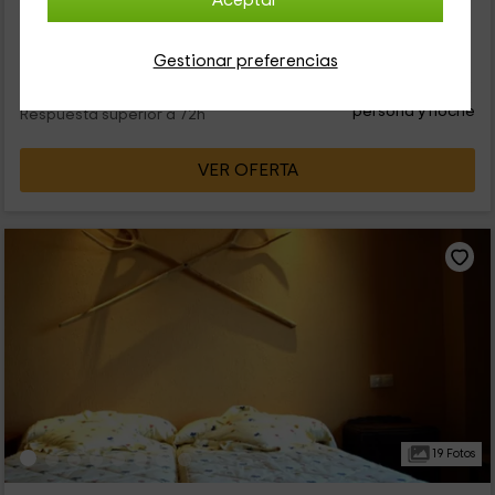
Aceptar
Navalagamella. Se trata de una vivienda comprendida en una
sola planta en la que se pueden alojar un máximo de 3...
Gestionar preferencias
42
€
desde
Contacto directo
persona y noche
Respuesta superior a 72h
VER OFERTA
19 Fotos