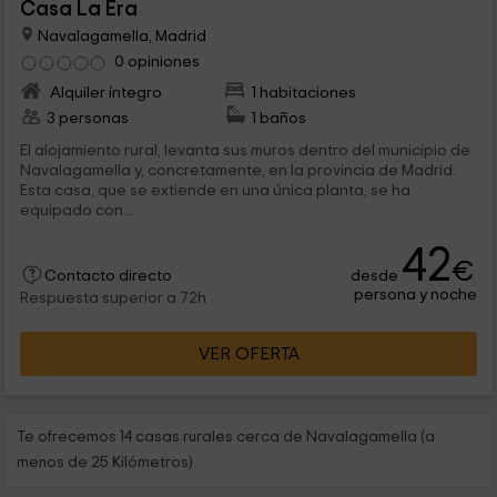
Casa La Era
Navalagamella, Madrid
0 opiniones
Alquiler íntegro
1 habitaciones
3 personas
1 baños
El alojamiento rural, levanta sus muros dentro del municipio de
Navalagamella y, concretamente, en la provincia de Madrid.
Esta casa, que se extiende en una única planta, se ha
equipado con...
42
€
desde
Contacto directo
persona y noche
Respuesta superior a 72h
VER OFERTA
Te ofrecemos 14 casas rurales cerca de Navalagamella (a
menos de 25 Kilómetros)