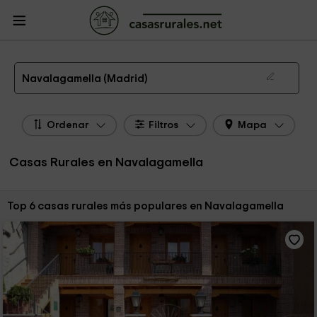
CasasRurales.net
Casas Rurales
Casas Rurales Madrid
Casas Rurales
Navalagamella
Las 6 mejores casas rurales en Navalagamella de 2026
Navalagamella (Madrid)
Ordenar
Filtros
Mapa
Casas Rurales en Navalagamella
Ordenar por:
Top 6 casas rurales más populares en Navalagamella