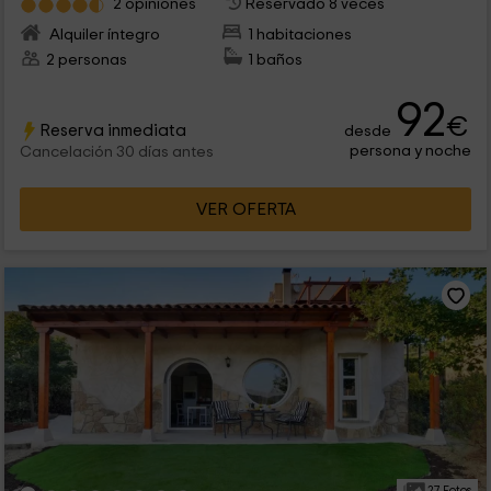
2 opiniones
Reservado 8 veces
Alquiler íntegro
1 habitaciones
2 personas
1 baños
92
€
Reserva inmediata
desde
persona y noche
Cancelación 30 días antes
VER OFERTA
27 Fotos