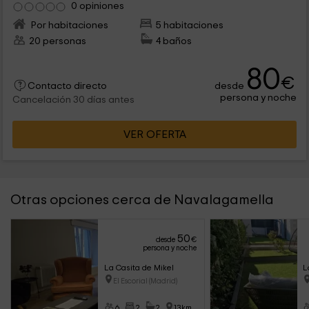
0 opiniones
Por habitaciones
5 habitaciones
20 personas
4 baños
80
€
desde
Contacto directo
persona y noche
Cancelación 30 días antes
VER OFERTA
Otras opciones cerca de Navalagamella
50
desde
€
persona y noche
La Casita de Mikel
L
El Escorial (Madrid)
6
2
2
13km