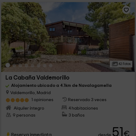
42 Fotos
La Cabaña Valdemorillo
Alojamiento ubicado a 4.1km de Navalagamella
Valdemorillo, Madrid
1 opiniones
Reservado 3 veces
Alquiler íntegro
4 habitaciones
9 personas
3 baños
51
€
Reserva inmediata
desde