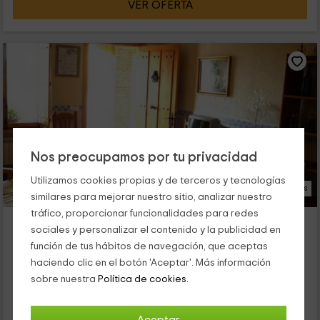
VER OFERTA
Nos preocupamos por tu privacidad
Utilizamos cookies propias y de terceros y tecnologías
19 Fotos
similares para mejorar nuestro sitio, analizar nuestro
tráfico, proporcionar funcionalidades para redes
El Desván
sociales y personalizar el contenido y la publicidad en
Navalagamella, Madrid
función de tus hábitos de navegación, que aceptas
0 opiniones
haciendo clic en el botón 'Aceptar'. Más información
Alquiler íntegro
1 habitaciones
sobre nuestra
Política de cookies.
3 personas
1 baños
El alojamiento rural se encuentra en el municipio madrileño de