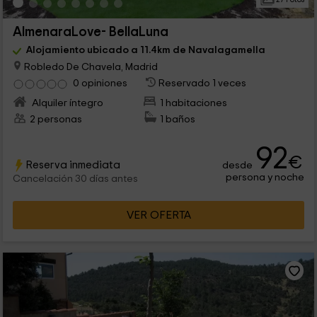
AlmenaraLove- BellaLuna
Alojamiento ubicado a 11.4km de Navalagamella
Robledo De Chavela, Madrid
0 opiniones
Reservado 1 veces
Alquiler íntegro
1 habitaciones
2 personas
1 baños
92
€
Reserva inmediata
desde
persona y noche
Cancelación 30 días antes
VER OFERTA