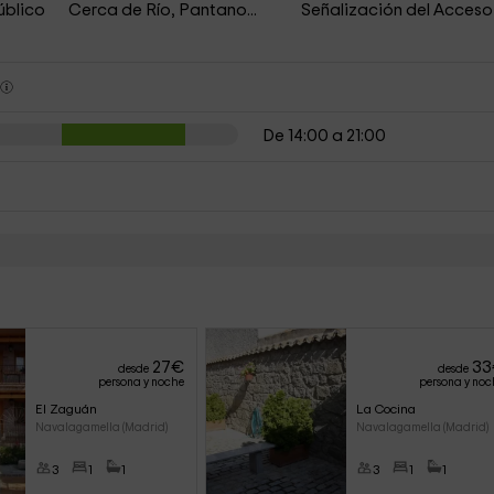
úblico
Cerca de Río, Pantano...
Señalización del Acceso
s
De 14:00 a 21:00
27
€
33
desde
desde
persona y noche
persona y noc
El Zaguán
La Cocina
Navalagamella (Madrid)
Navalagamella (Madrid)
3
1
1
3
1
1