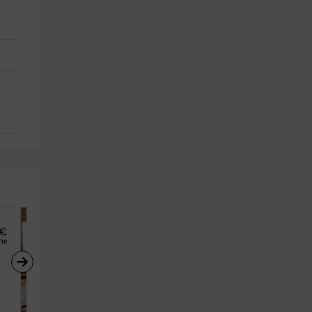
€
33
€
desde
he
persona y noche
El Desván
Navalagamella (Madrid)
3
1
1