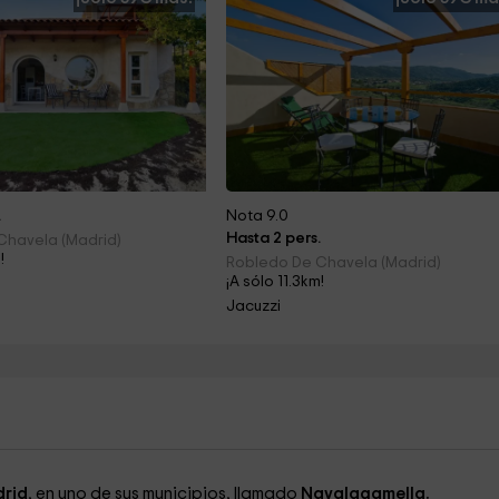
.
Nota 9.0
Hasta 2 pers.
Chavela (Madrid)
!
Robledo De Chavela (Madrid)
¡A sólo 11.3km!
Jacuzzi
rid
, en uno de sus municipios, llamado
Navalagamella.