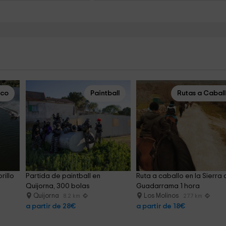
ico
Paintball
Rutas a Cabal
illo 
Partida de paintball en 
Ruta a caballo en la Sierra 
Quijorna, 300 bolas
Guadarrama 1 hora
Quijorna
Los Molinos
8.2 km
27.7 km
a partir de 28€
a partir de 18€