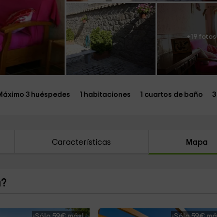
+19 fotos
Máximo 3 huéspedes
1 habitaciones
1 cuartos de baño
3
Características
Mapa
a?
¡Sólo 59€ más!
¡Sólo 59€ má