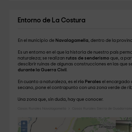
Entorno de La Costura
En el municipio de
Navalagamella
, dentro de la provin
Es un entorno en el que la historia de nuestro país per
naturaleza; se realizan
rutas de senderismo
que, a par
descibrir ruinas de algunas construcciones en las que s
durante la Guerra Civil
.
En cuanto a naturaleza, es el
río Perales
el encargado d
secano, pone el contrapunto con una zona verde de rib
Una zona que, sin duda, hay que conocer.
Casas Rurales Navalagamella
Casas Rurales Sierra de Guadarram
+
−