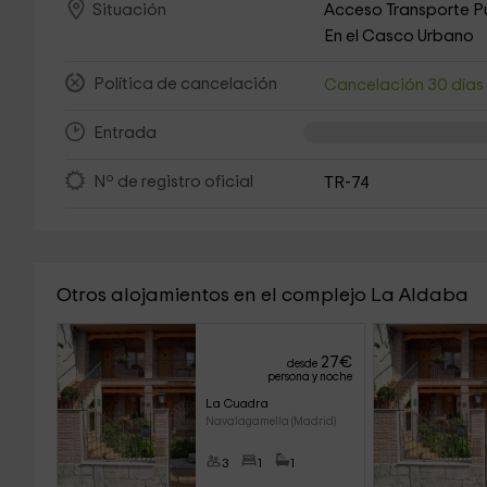
Acceso Transporte P
Situación
En el Casco Urbano
Política de cancelación
Cancelación 30 día
Entrada
Nº de registro oficial
TR-74
Otros alojamientos en el complejo La Aldaba
27
€
desde
persona y noche
La Cuadra
Navalagamella (Madrid)
3
1
1