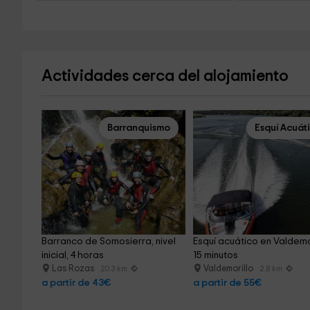
Actividades cerca del alojamiento
Barranquismo
Esquí Acuát
Barranco de Somosierra, nivel 
Esquí acuático en Valdemor
inicial, 4 horas
15 minutos
Las Rozas
Valdemorillo
20.3 km
2.8 km
a partir de 43€
a partir de 55€