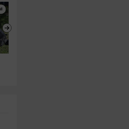
ll
Visitas Guiadas
Paintball
Tour trincheras de la Guerra 
Partida de paintball en 
Civil Las Herreras 2h
Quijorna, 500 bolas
Las Navas Del Marques
Quijorna
19.0 km
12.2 km
a partir de 20€
a partir de 36€