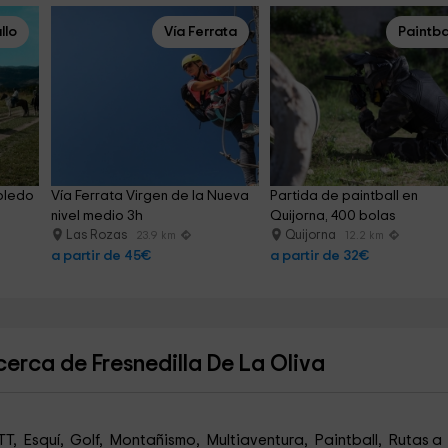
llo
Vía Ferrata
Paintba
bledo 
Vía Ferrata Virgen de la Nueva 
Partida de paintball en 
nivel medio 3h
Quijorna, 400 bolas
Las Rozas
Quijorna
23.9 km
12.2 km
a partir de 45€
a partir de 32€
erca de Fresnedilla De La Oliva
T, Esquí, Golf, Montañismo, Multiaventura, Paintball, Rutas a