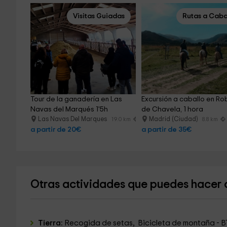
Visitas Guiadas
Rutas a Caba
Tour de la ganadería en Las 
Excursión a caballo en Ro
Navas del Marqués 1'5h
de Chavela, 1 hora
Las Navas Del Marques
Madrid (Ciudad)
19.0 km
8.8 km
a partir de 20€
a partir de 35€
Otras actividades que puedes hacer c
Tierra:
Recogida de setas, Bicicleta de montaña - BT