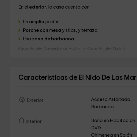
En el
exterior
, la casa cuenta con:
Un
amplio jardín.
Porche con mesa
y sillas, y terraza.
Una
zona de barbacoa.
Casas Rurales Comunidad de Madrid
Casas Rurales Madrid
Características de El Nido De Las Ma
Acceso Asfaltado
Exterior
Barbacoa
Baño en Habitación
Interior
DVD
Chimenea en Salón