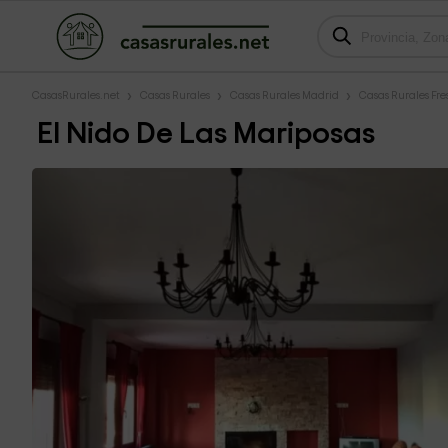
CasasRurales.net
Casas Rurales
Casas Rurales Madrid
Casas Rurales Fre
El Nido De Las Mariposas