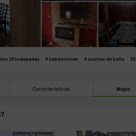
+37 fotos
imo 25 huéspedes
9 habitaciones
9 cuartos de baño
25
Características
Mapa
a?
¡Desde 7€ menos!
¡Sólo 37€ má