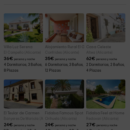
Iglesia Mutxamel
6,6 km
Villa Luz Serena
Alojamiento Rural El Gomis
Casa Celeste
El Campello (Alicante)
Confrides (Alicante)
Altea (Alicante)
36
€
35
€
62
€
persona y noche
persona y noche
persona y noche
4 Dormitorios, 3 Baños,
6 Dormitorios, 3 Baños,
2 Dormitorios, 2 Baños,
8 Plazas
12 Plazas
4 Plazas
El Teular de Carmen
Fidalsa Famous Spot
Fidalsa Feel at Home
Banyeres De Mariola (Alicante)
Orihuela (Alicante)
Redovan (Alicante)
24
€
24
€
27
€
persona y noche
persona y noche
persona y noche