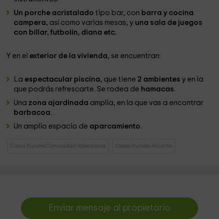
Un porche acristalado
tipo bar, con
barra y cocina
campera,
así como varias mesas, y
una sala de juegos
con billar, futbolín, diana etc.
Y en el
exterior de la vivienda
, se encuentran:
La
espectacular piscina,
que tiene
2 ambientes
y en la
que podrás refrescarte. Se rodea de
hamacas
.
Una
zona ajardinada
amplia, en la que vas a encontrar
barbacoa
.
Un amplio espacio de
aparcamiento
.
Casas Rurales Comunidad Valenciana
Casas Rurales Alicante
Enviar mensaje al propietario