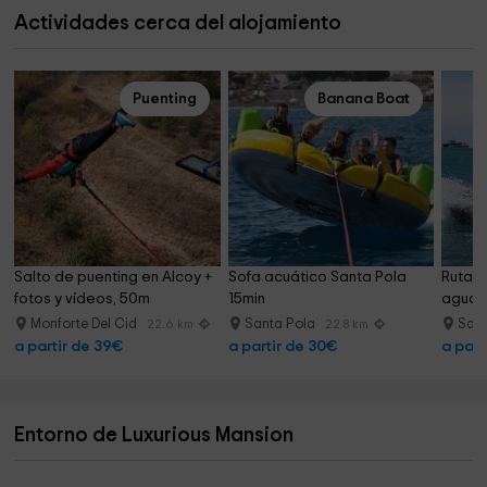
Actividades cerca del alojamiento
Puenting
Banana Boat
Salto de puenting en Alcoy + 
Sofa acuático Santa Pola 
Ruta a
fotos y vídeos, 50m
15min
agua c
Monforte Del Cid
Santa Pola
San
22.6 km
22.8 km
a partir de 39€
a partir de 30€
a part
Entorno de Luxurious Mansion