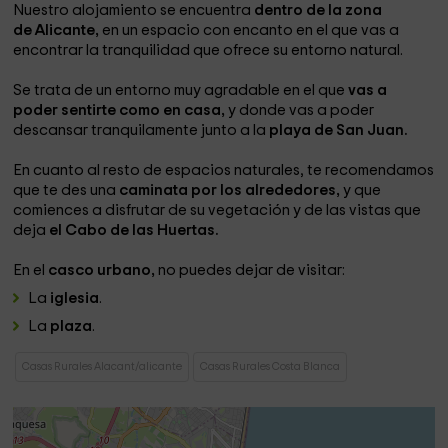
Nuestro alojamiento se encuentra
dentro de la zona
de Alicante,
en un espacio con encanto en el que vas a
encontrar la tranquilidad que ofrece su entorno natural.
Se trata de un entorno muy agradable en el que
vas a
poder sentirte como en casa,
y donde vas a poder
descansar tranquilamente junto a la
playa de San Juan.
En cuanto al resto de espacios naturales, te recomendamos
que te des una
caminata por los alrededores,
y que
comiences a disfrutar de su vegetación y de las vistas que
deja
el Cabo de las Huertas.
En el
casco urbano,
no puedes dejar de visitar:
La
iglesia
.
La
plaza
.
Casas Rurales Alacant/alicante
Casas Rurales Costa Blanca