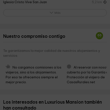
Iglesia Cristo Vive San Juan
5,2 km
Iglesia del Buen Pastor
5,3 km
Más
Parroquia Ortodoxa de San Andrés y San Nicolás
5,3 km
Museo Arqueológico de Alicante MARQ
5,3 km
Nuestro compromiso contigo
Iglesia Cristo Vive
5,5 km
Museu Volvo Ocean Race
6,0 km
Te garantizamos la mejor calidad de nuestros alojamientos y
servicios
Nativity scene museum
6,0 km
Co-catedral de St Nicholas de Bari, Alicante
6,1 km
No cargamos comisiones a los 
Al reservar con nosotr
viajeros, sino a los alojamientos. 
cubierto por la Garantía de
Centro 14
6,1 km
Por eso te ofrecemos siempre el 
Protección al viajero de 
mejor precio.
CasasRurales.net
Plaza Gabriel Miró
6,3 km
El Refugio
6,4 km
Los interesados en Luxurious Mansion también
Ermita El Calvari
6,5 km
han consultado