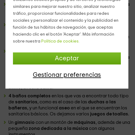
Un despacho
en el que tendrás un montón de
estanterías
similares para mejorar nuestro sitio, analizar nuestro
con libros, y en el centro hay una
mesa de madera
con su
tráfico, proporcionar funcionalidades para redes
silla, y al lado, un
sofá que se puede convertir en cama.
sociales y personalizar el contenido y la publicidad en
2 cocinas completas
en las que vas a encontrar todo
función de tus hábitos de navegación, que aceptas
tipo de
electrodomésticos y menaje
con los que podrás
haciendo clic en el botón 'Aceptar'. Más información
hacer tantas recetas como quieraas, contando con gran
sobre nuestra
Política de cookies.
espacio.
7 dormitorios
que se reparten de tal manera que uno de
ellos dispone de una cama de
matrmonio y un sofá cama
Aceptar
adicional, mientras que los
2 siguientes
cuentan cada
uno de ellos con una
cama de matrimonio.
Los
2 que
Gestionar preferencias
siguen
cuentan con
un par de camas
individuales, el
sexto tiene una
cama individual y un sofá cama,
y el
último, un
sofá cama.
4 baños completos
en los que vas a encontrar todo tipo
de
sanitarios
, como es el caso de las
duchas o las
bañeras,
y un funcional
aseo
en el que se encuentran los
sanitarios básicos. Os dejamos varios
juegos de toallas.
Un
gimnasio
con un montón de
máquinas
, además de una
pequeña
zona dedicada a la música
con algunos
instrumentos.