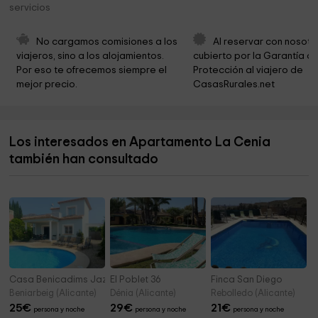
servicios
Ojo de Agua
14,1 km
Forum Spain
15,0 km
No cargamos comisiones a los 
Al reservar con nosotr
viajeros, sino a los alojamientos. 
cubierto por la Garantía de
Agrobenissa
15,1 km
Por eso te ofrecemos siempre el 
Protección al viajero de 
mejor precio.
CasasRurales.net
Parròquia de Santa Caterina Màrtir
15,3 km
Ayuntamiento de Teulada
15,5 km
Los interesados en Apartamento La Cenia
Cementerio Parroquial de Santa Ana
15,7 km
también han consultado
Ayuntamiento de Benissa
16,1 km
Casa Benicadims Jazmin
El Poblet 36
Finca San Diego
Beniarbeig (Alicante)
Dénia (Alicante)
Rebolledo (Alicante)
25
€
29
€
21
€
persona y noche
persona y noche
persona y noche