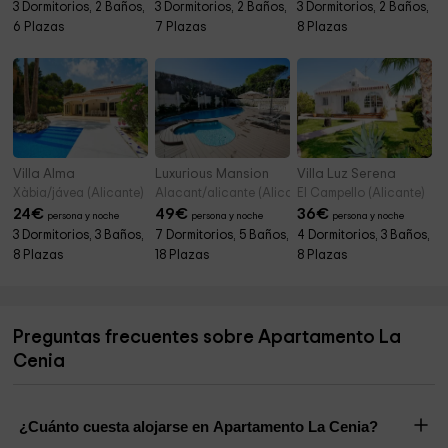
3 Dormitorios, 2 Baños,
3 Dormitorios, 2 Baños,
3 Dormitorios, 2 Baños,
6 Plazas
7 Plazas
8 Plazas
Villa Alma
Luxurious Mansion
Villa Luz Serena
Xàbia/jávea (Alicante)
Alacant/alicante (Alicante)
El Campello (Alicante)
24
€
49
€
36
€
persona y noche
persona y noche
persona y noche
3 Dormitorios, 3 Baños,
7 Dormitorios, 5 Baños,
4 Dormitorios, 3 Baños,
8 Plazas
18 Plazas
8 Plazas
Preguntas frecuentes sobre Apartamento La
Cenia
¿Cuánto cuesta alojarse en Apartamento La Cenia?