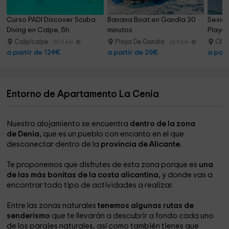
Curso PADI Discover Scuba 
Banana Boat en Gandía 30 
Sesión
Diving en Calpe, 5h
minutos
Playa 
Calp/calpe
Playa De Gandia
Oliv
25.0 km
24.8 km
a partir de 124€
a partir de 25€
a part
Entorno de Apartamento La Cenia
Nuestro alojamiento se encuentra
dentro de la zona
de Denia,
que es un pueblo con encanto en el que
desconectar dentro de la
provincia de Alicante.
Te proponemos que disfrutes de esta zona porque es
una
de las más bonitas de la costa alicantina
, y donde vas a
encontrar todo tipo de actividades a realizar.
Entre las zonas naturales
tenemos algunas rutas de
senderismo
que te llevarán a descubrir a fondo cada uno
de los parajes naturales, así como también tienes que