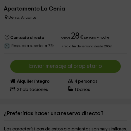
Apartamento La Cenia
Dénia, Alicante
28
€
Contacto directo
desde
persona y noche
Respuesta superior a 72h
Precio fin de semana desde 240€
Enviar mensaje al propietario
Alquiler íntegro
4
personas
2
habitaciones
1
baños
¿Preferirías hacer una reserva directa?
Las características de estos alojamientos son muy similares.