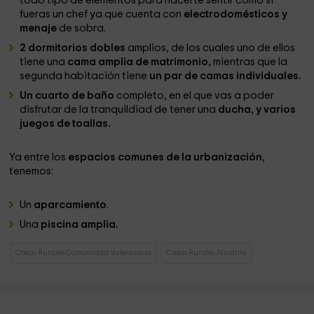
todo tipo de elementos para hacerte sentir como si
fueras un chef ya que cuenta con
electrodomésticos y
menaje
de sobra.
2 dormitorios dobles
amplios, de los cuales uno de ellos
tiene una
cama amplia de matrimonio,
mientras que la
segunda habitación tiene
un par de camas individuales.
Un cuarto de baño
completo, en el que vas a poder
disfrutar de la tranquildiad de tener una
ducha, y varios
juegos de toallas.
Ya entre los
espacios comunes de la urbanización
,
tenemos:
Un
aparcamiento
.
Una
piscina amplia.
Casas Rurales Comunidad Valenciana
Casas Rurales Alicante