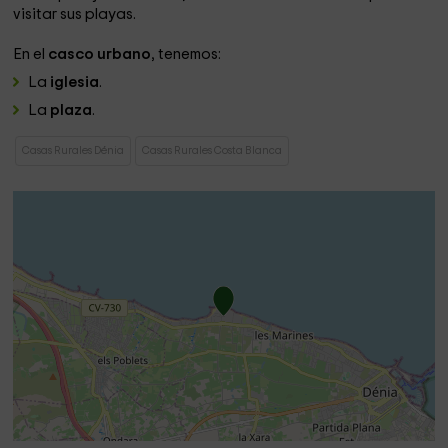
visitar sus playas.
En el
casco urbano
, tenemos:
La
iglesia
.
La
plaza
.
Casas Rurales Dénia
Casas Rurales Costa Blanca