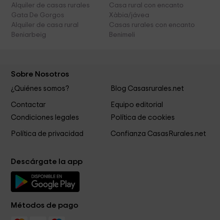
Alquiler de casas rurales
Casa rural con encanto
Gata De Gorgos
Xàbia/jávea
Alquiler de casa rural
Casas rurales con encanto
Beniarbeig
Benimeli
Sobre Nosotros
¿Quiénes somos?
Blog Casasrurales.net
Contactar
Equipo editorial
Condiciones legales
Política de cookies
Política de privacidad
Confianza CasasRurales.net
Descárgate la app
Métodos de pago