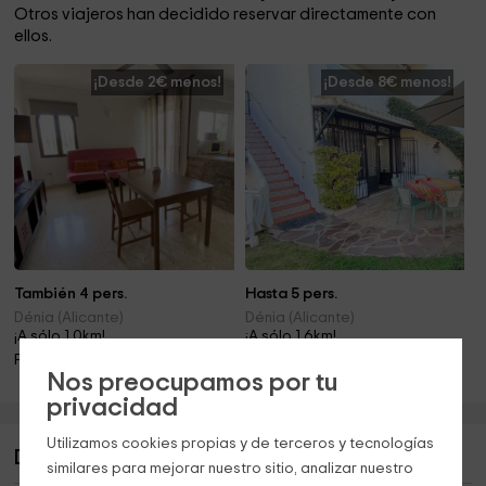
Otros viajeros han decidido reservar directamente con
ellos.
¡Desde 2€ menos!
¡Desde 8€ menos!
También 4 pers.
Hasta 5 pers.
Dénia (Alicante)
Dénia (Alicante)
¡A sólo 1.0km!
¡A sólo 1.6km!
Piscina
Piscina
Nos preocupamos por tu
privacidad
Utilizamos cookies propias y de terceros y tecnologías
Descripción de Apartamento La Cenia
similares para mejorar nuestro sitio, analizar nuestro