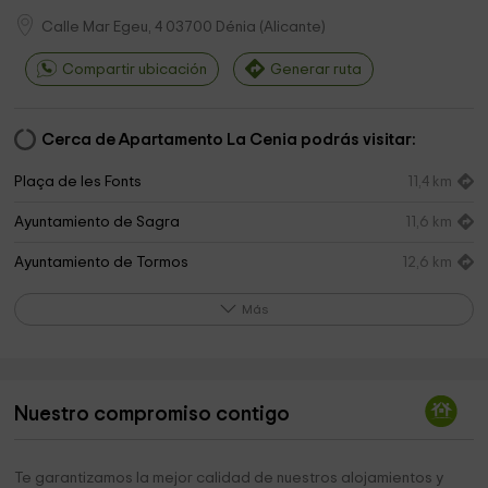
Calle Mar Egeu, 4
03700
Dénia
(
Alicante
)
Compartir ubicación
Generar ruta
Cerca de Apartamento La Cenia podrás visitar:
Plaça de les Fonts
11,4 km
Ayuntamiento de Sagra
11,6 km
Ayuntamiento de Tormos
12,6 km
Ayuntamiento de Tormos
12,6 km
Más
Ayuntamiento de Pego
12,6 km
Parc De La Paraula
13,3 km
Nuestro compromiso contigo
Font De Dalt
13,5 km
Mi-invernadero
13,8 km
Te garantizamos la mejor calidad de nuestros alojamientos y