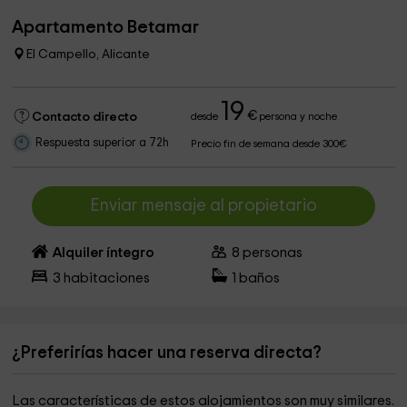
Apartamento Betamar
El Campello, Alicante
19
€
Contacto directo
desde
persona y noche
Respuesta superior a 72h
Precio fin de semana desde 300€
Enviar mensaje al propietario
Alquiler íntegro
8
personas
3
habitaciones
1
baños
¿Preferirías hacer una reserva directa?
Las características de estos alojamientos son muy similares.