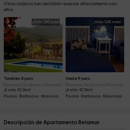
Otros viajeros han decidido reservar directamente con
ellos.
¡Sólo 12€ más!
¡Sólo 12€ más!
También 8 pers.
Hasta 9 pers.
Banyeres De Mariola (Alicante)
Banyeres De Mariola (Alicante)
¡A sólo 42.3km!
¡A sólo 42.3km!
Piscina · Barbacoa · Mascotas · Chimenea
Piscina · Barbacoa · Mascotas
Descripción de Apartamento Betamar