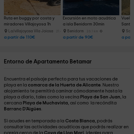
Ruta en buggy por costa y 
Excursión en moto acuática 
Vuelo 
miradores Villajoyosa 1h
a isla Benidorm 30min
Santa 
La/villajoyosa Vila Joiosa
Benidorm
San
21.4 km
26.1 km
a partir de 110€
a partir de 90€
a part
Entorno de Apartamento Betamar
Encuentra el paisaje perfecto para tus vacaciones de
playa en la
comarca de la Huerta de Alicante
. Nuestro
alojamiento te permitirá caminar cómodamente hasta la
playa a diario, tales como la vecina
Playa de San Juan
, la
cercana
Playa de Muchavista
, así como la recóndita
Barranc D’Aigües
.
Si acudes en temporada a la
Costa Blanca
, podrás
consultar las actividades acuáticas que podrás realizar en
pareja cerca de la
Cova de Llop Marí
, ideales para