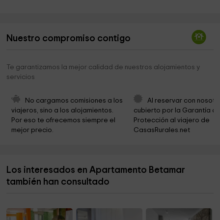
Ayuntamiento de Mutxamel
4,1 km
Iglesia Mutxamel
4,1 km
Nuestro compromiso contigo
Ayuntamiento de Mutxamel
4,1 km
Ermita De Sant Antoni
4,2 km
Te garantizamos la mejor calidad de nuestros alojamientos y
servicios
Ayuntamiento de Mutxamel
4,2 km
Ayuntamiento De Mutxamel-Oficina Municipal De
4,2 km
No cargamos comisiones a los 
Al reservar con nosotr
Atención Al Ciudadano
viajeros, sino a los alojamientos. 
cubierto por la Garantía de
Por eso te ofrecemos siempre el 
Protección al viajero de 
Ayuntamiento de El Campello
4,4 km
mejor precio.
CasasRurales.net
Ermita El Calvari
4,4 km
Ayuntamiento De Mutxamel
5,0 km
Los interesados en Apartamento Betamar
Museo Arqueológico de Alicante MARQ
6,8 km
también han consultado
Cantera Perea
7,0 km