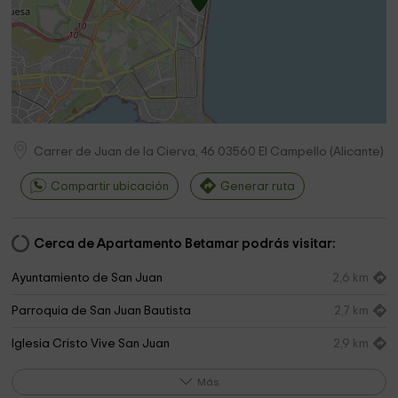
Carrer de Juan de la Cierva, 46
03560
El Campello
(
Alicante
)
Compartir ubicación
Generar ruta
Cerca de Apartamento Betamar podrás visitar:
Ayuntamiento de San Juan
2,6 km
Parroquia de San Juan Bautista
2,7 km
Iglesia Cristo Vive San Juan
2,9 km
Iglesia del Buen Pastor
3,0 km
Más