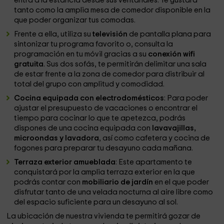
entra a la estancia desde sus ventanales. Te gustará
tanto como la amplia mesa de comedor disponible en la
que poder organizar tus comodas.
Frente a ella, utiliza su
televisión
de pantalla plana para
sintonizar tu programa favorito o, consulta la
programación en tu móvil gracias a su
conexión wifi
gratuita
. Sus dos sofás, te permitirán delimitar una sala
de estar frente a la zona de comedor para distribuir al
total del grupo con amplitud y comodidad.
Cocina equipada con electrodomésticos
: Para poder
ajustar el presupuesto de vacaciones o encontrar el
tiempo para cocinar lo que te apetezca, podrás
dispones de una cocina equipada con
lavavajillas,
microondas y lavadora
, así como cafetera y cocina de
fogones para preparar tu desayuno cada mañana.
Terraza exterior amueblada
: Este apartamento te
conquistará por la amplia terraza exterior en la que
podrás contar con
mobiliario de jardín
en el que poder
disfrutar tanto de una velada nocturna al aire libre como
del espacio suficiente para un desayuno al sol.
La ubicación de nuestra vivienda te permitirá gozar de