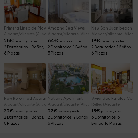
Primera Línea de Playa
Amazing Sea Views
New San Juan beach ap
Alacant/alicante (Alicante)
Alacant/alicante (Alicante)
Alacant/alicante (Alicant
25
€
64
€
19
€
persona y noche
persona y noche
persona y noche
2 Dormitorios, 1 Baños,
2 Dormitorios, 1 Baños,
2 Dormitorios, 1 Baños,
6 Plazas
5 Plazas
6 Plazas
New Reformed Apartment
Nations Aparment
Viviendas Rurales Casa
Alacant/alicante (Alicante)
Alacant/alicante (Alicante)
Relleu (Alicante)
32
€
22
€
18
€
persona y noche
persona y noche
persona y noche
2 Dormitorios, 1 Baños,
2 Dormitorios, 2 Baños,
6 Dormitorios, 6
5 Plazas
5 Plazas
Baños, 16 Plazas