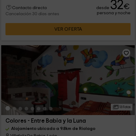
32
€
desde
Contacto directo
persona y noche
Cancelación 30 días antes
VER OFERTA
13 Fotos
Colores - Entre Babia y la Luna
Alojamiento ubicado a 9.8km de Riolago
Villafeliz De Babia, León