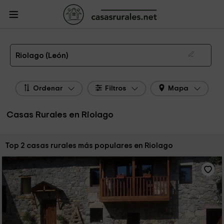
CasasRurales.net
Casas Rurales
Casas Rurales Castilla y León
Casas
Rurales León
Casas Rurales Riolago
Las 2 mejores casas rurales en Riolago de 2026
Riolago (León)
Ordenar
Filtros
Mapa
Casas Rurales en Riolago
Ordenar por:
Top 2 casas rurales más populares en Riolago