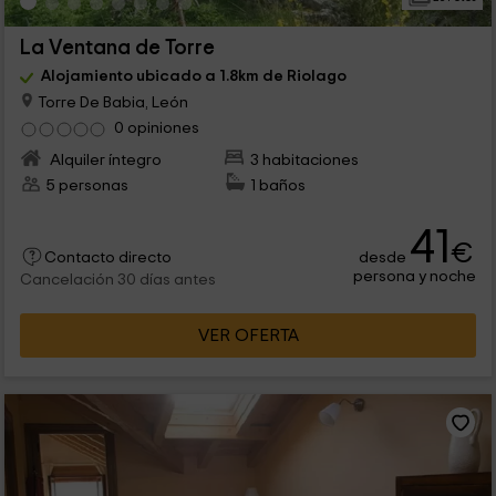
La Ventana de Torre
Alojamiento ubicado a 1.8km de Riolago
Torre De Babia, León
0 opiniones
Alquiler íntegro
3 habitaciones
5 personas
1 baños
41
€
desde
Contacto directo
persona y noche
Cancelación 30 días antes
VER OFERTA