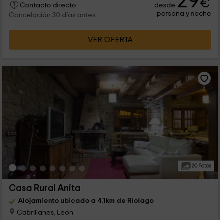
29
€
desde
Contacto directo
persona y noche
Cancelación 30 días antes
VER OFERTA
20 Fotos
Casa Rural Anita
Alojamiento ubicado a 4.1km de Riolago
Cabrillanes, León