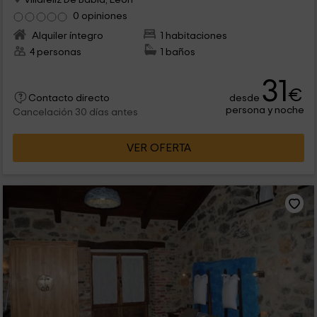
0 opiniones
Alquiler íntegro
1 habitaciones
4 personas
1 baños
31
€
desde
Contacto directo
persona y noche
Cancelación 30 días antes
VER OFERTA