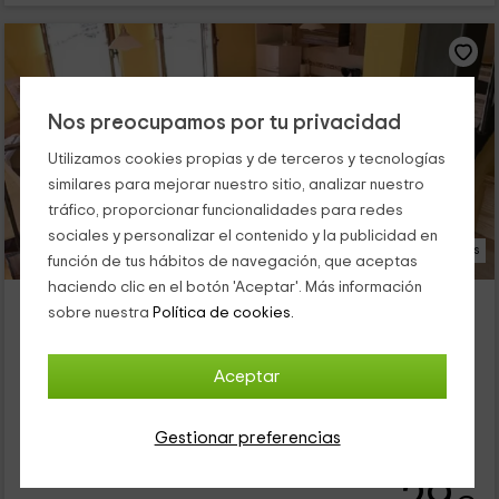
Nos preocupamos por tu privacidad
Utilizamos cookies propias y de terceros y tecnologías
similares para mejorar nuestro sitio, analizar nuestro
tráfico, proporcionar funcionalidades para redes
sociales y personalizar el contenido y la publicidad en
25 Fotos
función de tus hábitos de navegación, que aceptas
haciendo clic en el botón 'Aceptar'. Más información
Casa Rural Las Verdes II
sobre nuestra
Política de cookies.
Alojamiento ubicado a 1.8km de Riolago
Torre De Babia, León
Aceptar
0 opiniones
Alquiler íntegro
2 habitaciones
Gestionar preferencias
5 personas
2 baños