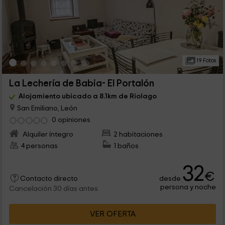
19 Fotos
La Lechería de Babia- El Portalón
Alojamiento ubicado a 8.1km de Riolago
San Emiliano, León
0 opiniones
Alquiler íntegro
2 habitaciones
4 personas
1 baños
32
€
desde
Contacto directo
persona y noche
Cancelación 30 días antes
VER OFERTA