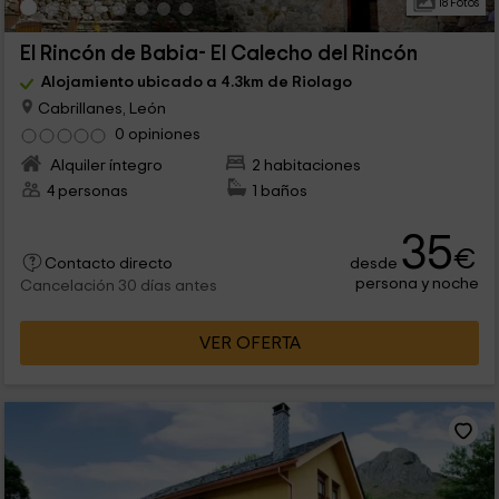
18 Fotos
El Rincón de Babia- El Calecho del Rincón
Alojamiento ubicado a 4.3km de Riolago
Cabrillanes, León
0 opiniones
Alquiler íntegro
2 habitaciones
4 personas
1 baños
35
€
desde
Contacto directo
persona y noche
Cancelación 30 días antes
VER OFERTA