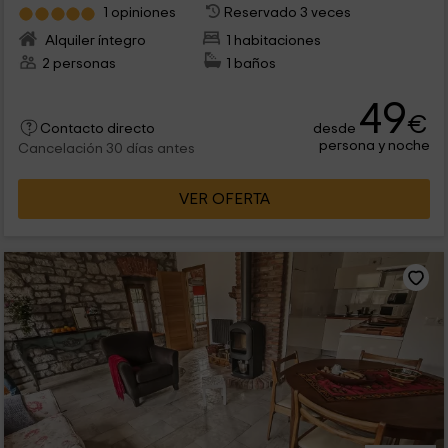
1 opiniones
Reservado 3 veces
Alquiler íntegro
1 habitaciones
2 personas
1 baños
49
€
desde
Contacto directo
persona y noche
Cancelación 30 días antes
VER OFERTA