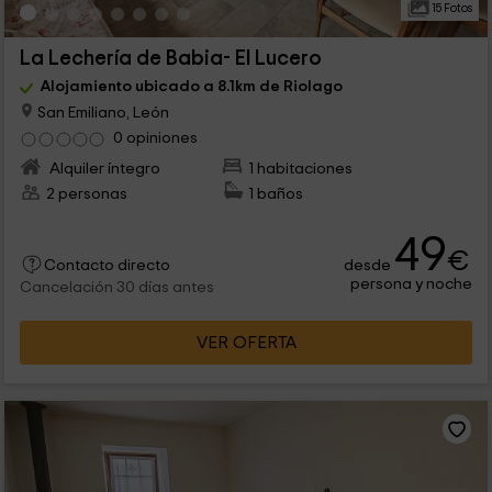
15 Fotos
La Lechería de Babia- El Lucero
Alojamiento ubicado a 8.1km de Riolago
San Emiliano, León
0 opiniones
Alquiler íntegro
1 habitaciones
2 personas
1 baños
49
€
desde
Contacto directo
persona y noche
Cancelación 30 días antes
VER OFERTA