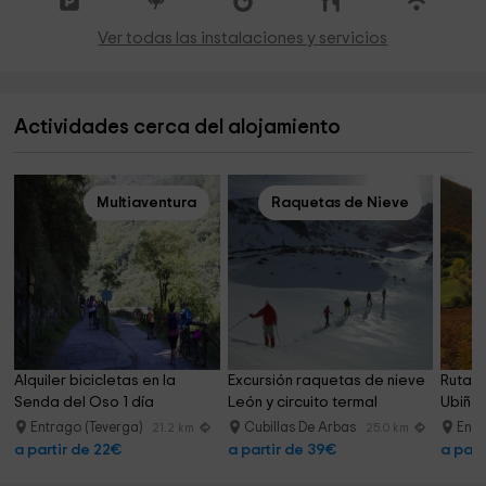
Ver todas las instalaciones y servicios
Actividades cerca del alojamiento
Multiaventura
Raquetas de Nieve
Alquiler bicicletas en la 
Excursión raquetas de nieve 
Ruta 4
Senda del Oso 1 día
León y circuito termal
Ubiñas
Entrago (Teverga)
Cubillas De Arbas
Entr
21.2 km
25.0 km
a partir de 22€
a partir de 39€
a part