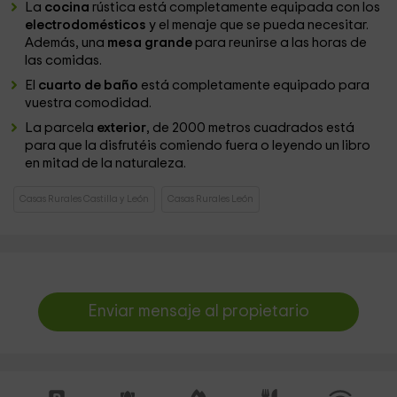
La
cocina
rústica está completamente equipada con los
electrodomésticos
y el menaje que se pueda necesitar.
Además, una
mesa grande
para reunirse a las horas de
las comidas.
El
cuarto de baño
está completamente equipado para
vuestra comodidad.
La parcela
exterior
, de 2000 metros cuadrados está
para que la disfrutéis comiendo fuera o leyendo un libro
en mitad de la naturaleza.
Casas Rurales Castilla y León
Casas Rurales León
Enviar mensaje al propietario