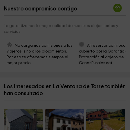
Cementerio de Huergas de Babia
2,9 km
Nuestro compromiso contigo
Parroquia de San Miguel Arcángel de Huergas de
2,9 km
Babia
Te garantizamos la mejor calidad de nuestros alojamientos y
Parroquia de San Félix de Arce
3,1 km
servicios
Parque Natural de Babia y Luna
3,3 km
No cargamos comisiones a los 
Al reservar con nosotr
Cementerio de Riolago
4,2 km
viajeros, sino a los alojamientos. 
cubierto por la Garantía de
Por eso te ofrecemos siempre el 
Protección al viajero de 
Parroquia de El Salvador de Riolago
4,3 km
mejor precio.
CasasRurales.net
Cementerio de Cabrillanes
4,4 km
Parroquia de El Salvador de Cabrillanes
4,6 km
Los interesados en La Ventana de Torre también
Cementerio de Las Murias
5,2 km
han consultado
Iglesia de San Mamés
5,2 km