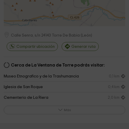
Calle Senra, s/n
24143
Torre De Babia
(
León
)
Compartir ubicación
Generar ruta
Cerca de La Ventana de Torre podrás visitar:
Museo Etnografico y de la Trashumancia
0,1 km
Iglesia de San Roque
0,4 km
Cementerio de La Riera
2,0 km
Parroquia de La Riera de Babia
2,1 km
Más
Iglesia de San Juan Bautista
2,8 km