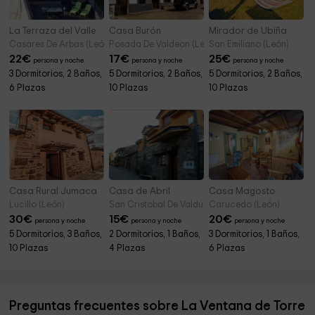
La Terraza del Valle
Casa Burón
Mirador de Ubiña
Casares De Arbas (León)
Posada De Valdeon (León)
San Emiliano (León)
22
€
17
€
25
€
persona y noche
persona y noche
persona y noche
3 Dormitorios, 2 Baños,
5 Dormitorios, 2 Baños,
5 Dormitorios, 2 Baños,
6 Plazas
10 Plazas
10 Plazas
Casa Rural Jumaca
Casa de Abril
Casa Magosto
Lucillo (León)
San Cristobal De Valdueza (León)
Carucedo (León)
30
€
15
€
20
€
persona y noche
persona y noche
persona y noche
5 Dormitorios, 3 Baños,
2 Dormitorios, 1 Baños,
3 Dormitorios, 1 Baños,
10 Plazas
4 Plazas
6 Plazas
Preguntas frecuentes sobre La Ventana de Torre