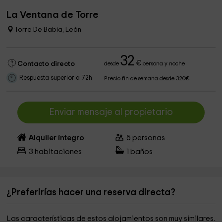
La Ventana de Torre
Torre De Babia, León
32
€
Contacto directo
desde
persona y noche
Respuesta superior a 72h
Precio fin de semana desde 320€
Enviar mensaje al propietario
Alquiler íntegro
5
personas
3
habitaciones
1
baños
¿Preferirías hacer una reserva directa?
Las características de estos alojamientos son muy similares.