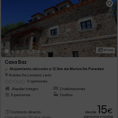
15 Fotos
Casa Baz
Alojamiento ubicado a 12.1km de Murias De Paredes
Robles De Laciana, León
0 opiniones
Alquiler íntegro
2 habitaciones
5 personas
1 baños
15
€
desde
Contacto directo
persona y noche
Cancelación 30 días antes