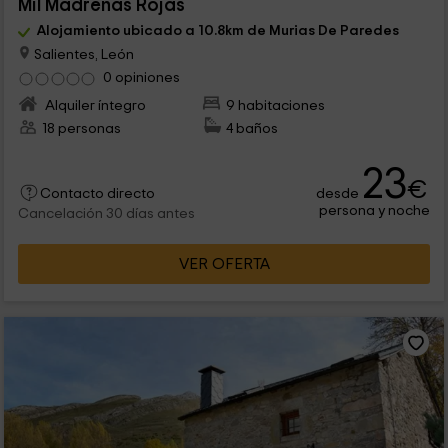
Mil Madreñas Rojas
Alojamiento ubicado a 10.8km de Murias De Paredes
Salientes, León
0 opiniones
Alquiler íntegro
9 habitaciones
18 personas
4 baños
23
€
desde
Contacto directo
persona y noche
Cancelación 30 días antes
VER OFERTA