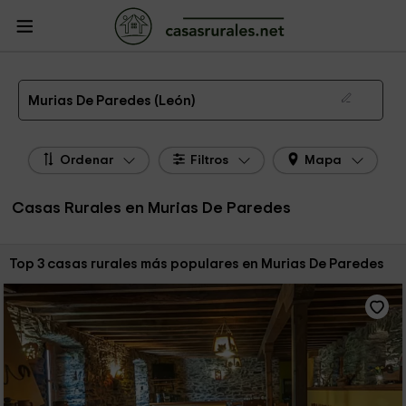
CasasRurales.net
Casas Rurales
Casas Rurales Castilla y León
Casas
Rurales León
Casas Rurales Murias De Paredes
Las 3 mejores casas rurales en Murias De Paredes de 2026
Murias De Paredes (León)
Ordenar
Filtros
Mapa
Casas Rurales en Murias De Paredes
Ordenar por:
Top 3 casas rurales más populares en Murias De Paredes