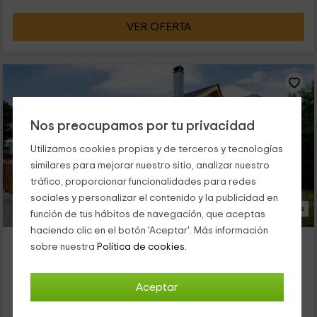
VER OFERTA
Nos preocupamos por tu privacidad
Utilizamos cookies propias y de terceros y tecnologías
similares para mejorar nuestro sitio, analizar nuestro
tráfico, proporcionar funcionalidades para redes
sociales y personalizar el contenido y la publicidad en
26 Fotos
función de tus hábitos de navegación, que aceptas
haciendo clic en el botón 'Aceptar'. Más información
El Aposento de Babia
sobre nuestra
Política de cookies.
Alojamiento ubicado a 9.9km de Murias De Paredes
Quintanilla De Babia, León
Aceptar
0 opiniones
Por habitaciones
5 habitaciones