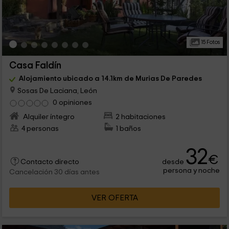
15 Fotos
Casa Faldín
Alojamiento ubicado a 14.1km de Murias De Paredes
Sosas De Laciana, León
0 opiniones
Alquiler íntegro
2 habitaciones
4 personas
1 baños
32
€
desde
Contacto directo
persona y noche
Cancelación 30 días antes
VER OFERTA