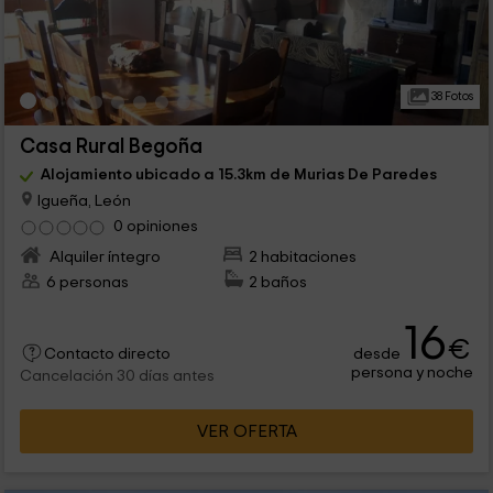
38 Fotos
Casa Rural Begoña
Alojamiento ubicado a 15.3km de Murias De Paredes
Igueña, León
0 opiniones
Alquiler íntegro
2 habitaciones
6 personas
2 baños
16
€
desde
Contacto directo
persona y noche
Cancelación 30 días antes
VER OFERTA