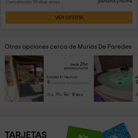
persona y noche
Cancelación 30 días antes
VER OFERTA
Otras opciones cerca de Murias De Paredes
25
desde
€
persona y noche
Estudio El Hechizo
A
Caboalles De Abajo (León)
3
1
1
18km
TARJETAS 