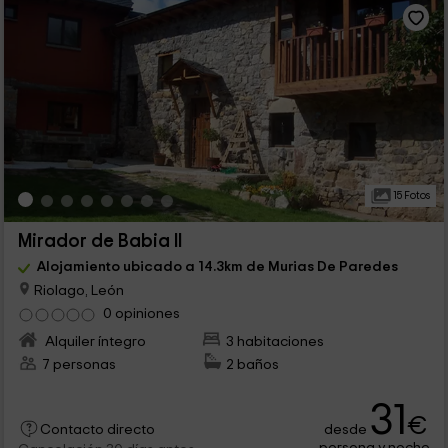
15 Fotos
Mirador de Babia II
Alojamiento ubicado a 14.3km de Murias De Paredes
Riolago, León
0 opiniones
Alquiler íntegro
3 habitaciones
7 personas
2 baños
31
€
desde
Contacto directo
persona y noche