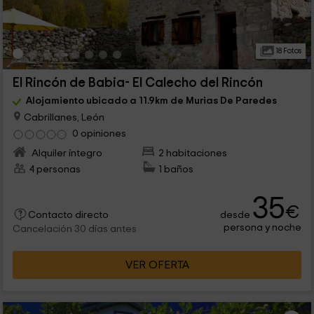
18 Fotos
El Rincón de Babia- El Calecho del Rincón
Alojamiento ubicado a 11.9km de Murias De Paredes
Cabrillanes, León
0 opiniones
Alquiler íntegro
2 habitaciones
4 personas
1 baños
35
€
desde
Contacto directo
persona y noche
Cancelación 30 días antes
VER OFERTA