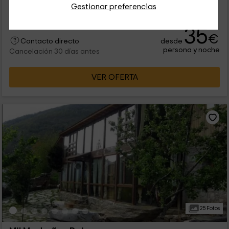
Gestionar preferencias
10 personas
5 baños
35
€
desde
Contacto directo
persona y noche
Cancelación 30 días antes
VER OFERTA
25 Fotos