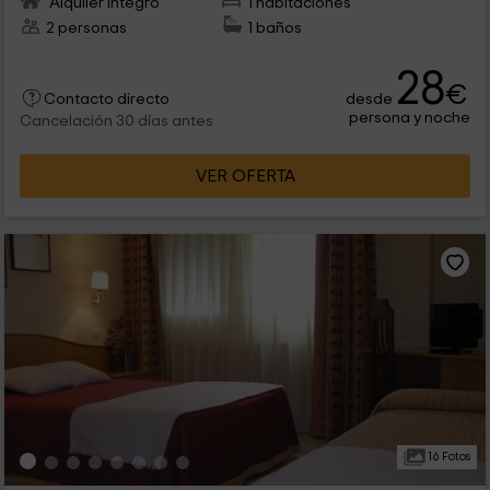
Alquiler íntegro
1 habitaciones
2 personas
1 baños
28
€
desde
Contacto directo
persona y noche
Cancelación 30 días antes
VER OFERTA
16 Fotos