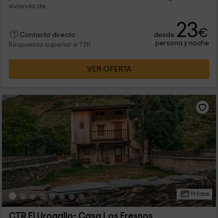
vivienda de...
23
€
desde
Contacto directo
persona y noche
Respuesta superior a 72h
VER OFERTA
19 Fotos
CTR El Urogallo- Casa Los Fresnos