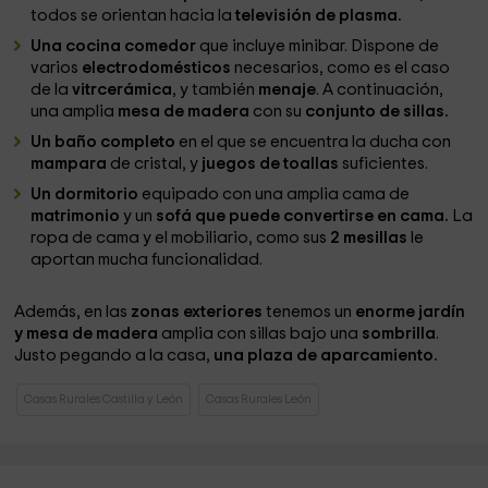
todos se orientan hacia la
televisión de plasma.
Una cocina comedor
que incluye minibar. Dispone de
varios
electrodomésticos
necesarios, como es el caso
de la
vitrcerámica
, y también
menaje
. A continuación,
una amplia
mesa de madera
con su
conjunto de sillas.
Un baño completo
en el que se encuentra la ducha con
mampara
de cristal, y
juegos de toallas
suficientes.
Un dormitorio
equipado con una amplia cama de
matrimonio
y un
sofá que puede convertirse en cama.
La
ropa de cama y el mobiliario, como sus
2 mesillas
le
aportan mucha funcionalidad.
Además, en las
zonas exteriores
tenemos un
enorme jardín
y mesa de madera
amplia con sillas bajo una
sombrilla
.
Justo pegando a la casa,
una plaza de aparcamiento.
Casas Rurales Castilla y León
Casas Rurales León