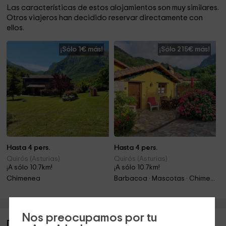
Las características de estos alojamientos son muy similares.
Otros viajeros han decidido reservar directamente con
ellos.
¡Sólo 1€ más!
¡Sólo 215€ más!
Hasta 4 pers.
Hasta 4 pers.
Quirós (Asturias)
Quirós (Asturias)
¡A sólo 10.7km!
¡A sólo 10.7km!
Chimenea
Barbacoa · Mascotas · Chimenea · Jacuzzi
Nos preocupamos por tu
Descripción de Pico La Bicha