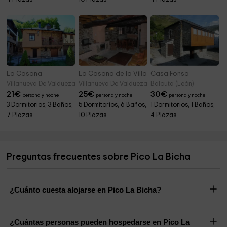
La Casona
La Casona de la Villa
Casa Fonso
Villanueva De Valdueza (León)
Villanueva De Valdueza (León)
Balouta (León)
21
€
25
€
30
€
persona y noche
persona y noche
persona y noche
3 Dormitorios, 3 Baños,
5 Dormitorios, 6 Baños,
1 Dormitorios, 1 Baños,
7 Plazas
10 Plazas
4 Plazas
Preguntas frecuentes sobre Pico La Bicha
¿Cuánto cuesta alojarse en Pico La Bicha?
¿Cuántas personas pueden hospedarse en Pico La