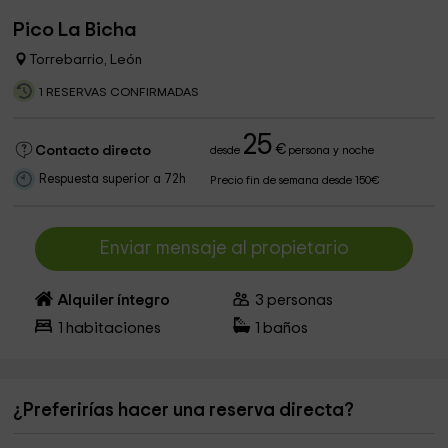
Pico La Bicha
Torrebarrio, León
1 RESERVAS CONFIRMADAS
25
€
Contacto directo
desde
persona y noche
Respuesta superior a 72h
Precio fin de semana desde 150€
Enviar mensaje al propietario
Alquiler íntegro
3
personas
1
habitaciones
1
baños
¿Preferirías hacer una reserva directa?