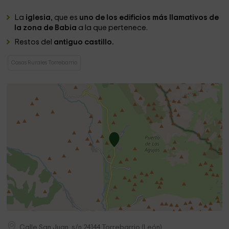
La
iglesia
, que es
uno de los edificios más llamativos de
la zona de Babia
a la que pertenece.
Restos del
antiguo castillo.
Casas Rurales Torrebarrio
Calle San Juan, s/n
24144
Torrebarrio
(
León
)