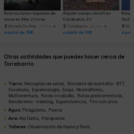
Ruta nocturna raquetas de 
Alquiler campo airsoft en 
Ruta r
nieve en Aller 2 horas
Carabanzo 3 h
fácil 
Moreda De Aller
Carabanzo
More
27.6 km
26.3 km
a partir de 35€
a partir de 10€
a part
Otras actividades que puedes hacer cerca de
Torrebarrio
Tierra:
Recogida de setas, Bicicleta de montaña - BTT,
Escalada, Espeleología, Esquí, Montañismo,
Multiaventura, Rutas a caballo, Rutas gastronómicas,
Senderismo - trekking, Supervivencia, Tiro con arco.
Agua:
Piragüismo, Pesca.
Aire:
Ala Delta, Parapente.
Talleres:
Observación de fauna y flora.