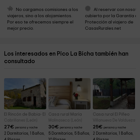
Ermita Nuestra Señora de Trobaniellu
8,8 km
No cargamos comisiones a los 
Al reservar con nosotr
viajeros, sino a los alojamientos. 
cubierto por la Garantía de
Cementerio de Rabanal de Luna
8,9 km
Por eso te ofrecemos siempre el 
Protección al viajero de 
mejor precio.
CasasRurales.net
Parroquia de El Salvador de Riolago
9,1 km
Cementerio de Riolago
9,2 km
Los interesados en Pico La Bicha también han
Cementerio de Sena de Luna
9,3 km
consultado
Ayuntamiento de Sena de Luna
9,3 km
El Rincón de Babia- El Calecho del Rincón
Casa rural María
Casa rural El Piñeo
Cabrillanes (León)
Molinaseca (León)
Villanueva De Valdueza (
27
€
30
€
25
€
persona y noche
persona y noche
persona y noche
2 Dormitorios, 1 Baños,
5 Dormitorios, 5 Baños,
2 Dormitorios, 1 Baños,
4 Plazas
10 Plazas
4 Plazas