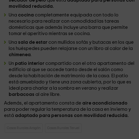
secador de pelo
que está
adaptado para personas con
movilidad reducida.
Una
cocina
completamente equipada con todo lo
necesario para realizar con comodidad las tareas
domésticas que además incluye una barra que permite
tomar el aperitivo mientras se cocina.
Una
sala de estar
con mullidos sofás y butacas en los que
los huéspedes pueden relajarse con un libro al calor de la
chimenea
.
Un
patio interior
compartido con el otro apartamento del
edificio al que se accede tanto desde el salón como
desde la habitación de matrimonio de la casa. El patio
está amueblado y tiene una zona cubierta, por lo que es
ideal para charlar a la sombra en verano y realizar
barbacoas
al aire libre.
Además, el apartamento consta de
aire acondicionado
para poder regular la temperatura de la casa en invierno y
está
adaptado para personas con movilidad reducida.
Casas Rurales Aragón
Casas Rurales Teruel