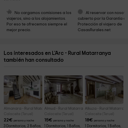
Ayuntamiento De Horta De Sant Joan
12,6 km
Parròquia Sant Joan Baptista
12,9 km
No cargamos comisiones a los 
Al reservar con nosotr
viajeros, sino a los alojamientos. 
cubierto por la Garantía de
Iglesia de Sant Joan Baptista
12,9 km
Por eso te ofrecemos siempre el 
Protección al viajero de 
mejor precio.
CasasRurales.net
Ayuntamiento Horta de Sant Joan
12,9 km
Ecomuseu dels Ports
12,9 km
Los interesados en L'Arc - Rural Matarranya
Ermita de Santa Madrona
13,0 km
también han consultado
Les Roques Natura
13,2 km
Almanara - Rural Matarranya
Almud - Rural Matarranya
Alkuza - Rural Matarran
Calaceite (Teruel)
Calaceite (Teruel)
Calaceite (Teruel)
22
€
15
€
18
€
persona y noche
persona y noche
persona y noche
3 Dormitorios, 2 Baños,
1 Dormitorios, 1 Baños,
1 Dormitorios, 1 Baños,