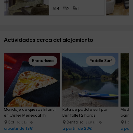
4
2
1
Actividades cerca del alojamiento
Enoturismo
Paddle Surf
Maridaje de quesos Infantil 
Ruta de paddle surf por 
Media 
en Celler Menescal 1h
Benifallet 2 horas
barran
Bot
Benifallet
Hort
16.5 km
27.9 km
a partir de 12€
a partir de 20€
a part