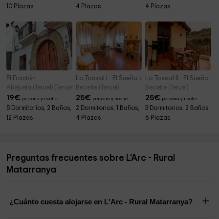
10 Plazas
4 Plazas
4 Plazas
El Frontón
Lo Tossal I - El Sueño del Búho
Lo Tossal II - El Sueño d
Abejuela (Teruel) (Teruel)
Beceite (Teruel)
Beceite (Teruel)
19
€
25
€
25
€
persona y noche
persona y noche
persona y noche
5 Dormitorios, 2 Baños,
2 Dormitorios, 1 Baños,
3 Dormitorios, 2 Baños,
12 Plazas
4 Plazas
6 Plazas
Preguntas frecuentes sobre L'Arc - Rural
Matarranya
¿Cuánto cuesta alojarse en L'Arc - Rural Matarranya?