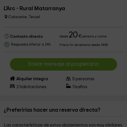
L'Arc - Rural Matarranya
Calaceite, Teruel
20
€
Contacto directo
desde
persona y noche
Respuesta inferior a 24h
Precio fin de semana desde 240€
Enviar mensaje al propietario
Alquiler íntegro
5
personas
2
habitaciones
1
baños
¿Preferirías hacer una reserva directa?
Las características de estos alojamientos son muy similares.