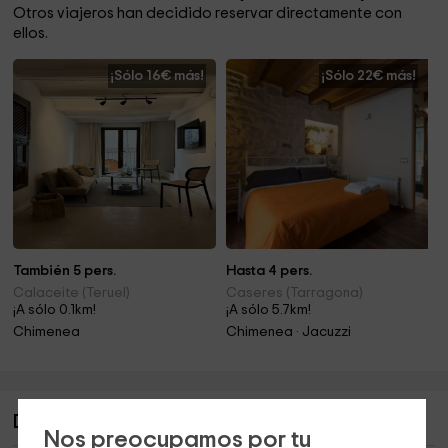
Otros viajeros han decidido reservar directamente con
ellos.
¡Sólo 16€ más!
¡Sólo 22€ más!
También 5 pers.
Hasta 4 pers.
Calaceite (Teruel)
Caseres (Tarragona)
¡A sólo 0.1km!
¡A sólo 5.7km!
Chimenea
Chimenea · Jacuzzi
Descripción de L'Arc - Rural Matarranya
Nos preocupamos por tu