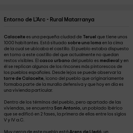
Entorno de L'Arc - Rural Matarranya
Calaceite
es una pequeña ciudad de
Teruel
que tiene unos
1000 habitantes. Está situado
sobre una loma
en la cima
de la cual se ubicaba el castillo. El pueblo estaba dispuesto
en torno a este castillo del que actualmente no quedan
restos visibles. El
casco urbano
del pueblo es
medieval
y en
él se replican algunos de los rincones más pintorescos de
los pueblos españoles. Desde lejos se puede observar la
torre de Calaceite
, icono del pueblo que originariamente
formaba parte de la muralla defensiva y que hoy en día es
una vivienda particular.
Dentro de los términos del pueblo, pero apartado de las
viviendas, se encuentra
San Antonio
, un poblado ibérico
que se edificó en 2 fases, la primera de ellas entre los siglos
V y IV a.C.
Muy cerca de este pueblo está
Arens de Lledó
, un