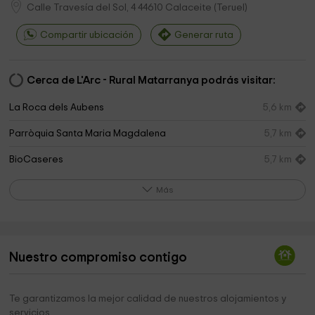
Calle Travesía del Sol, 4
44610
Calaceite
(
Teruel
)
Compartir ubicación
Generar ruta
Cerca de L'Arc - Rural Matarranya podrás visitar:
La Roca dels Aubens
5,6 km
Parròquia Santa Maria Magdalena
5,7 km
BioCaseres
5,7 km
Parroquia San Juan Bautista
10,1 km
Más
Ermita De Santa Rosa
10,8 km
Parada ruta via verde Cretas- Xerta
11,1 km
Nuestro compromiso contigo
Ermita De Sanjuan
11,3 km
Olivera Lo Parot
12,5 km
Te garantizamos la mejor calidad de nuestros alojamientos y
servicios