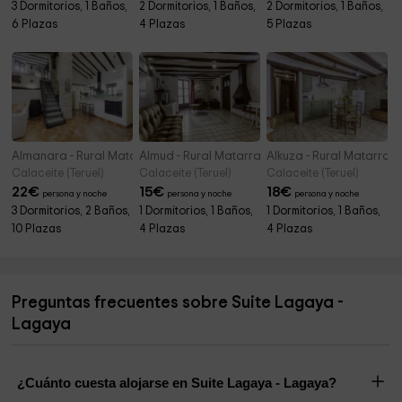
3 Dormitorios, 1 Baños,
2 Dormitorios, 1 Baños,
2 Dormitorios, 1 Baños,
6 Plazas
4 Plazas
5 Plazas
Almanara - Rural Matarranya
Almud - Rural Matarranya
Alkuza - Rural Matarran
Calaceite (Teruel)
Calaceite (Teruel)
Calaceite (Teruel)
22
€
15
€
18
€
persona y noche
persona y noche
persona y noche
3 Dormitorios, 2 Baños,
1 Dormitorios, 1 Baños,
1 Dormitorios, 1 Baños,
10 Plazas
4 Plazas
4 Plazas
Preguntas frecuentes sobre Suite Lagaya -
Lagaya
¿Cuánto cuesta alojarse en Suite Lagaya - Lagaya?