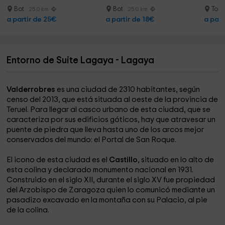
Bot
Bot
Tort
25.0 km
25.0 km
a partir de 25€
a partir de 18€
a part
Entorno de Suite Lagaya - Lagaya
Valderrobres
es una ciudad de 2310 habitantes, según
censo del 2013, que está situada al oeste de la provincia de
Teruel. Para llegar al casco urbano de esta ciudad, que se
caracteriza por sus edificios góticos, hay que atravesar un
puente de piedra que lleva hasta uno de los arcos mejor
conservados del mundo: el Portal de San Roque.
El icono de esta ciudad es el
Castillo
, situado en lo alto de
esta colina y declarado monumento nacional en 1931.
Construido en el siglo XII, durante el siglo XV fue propiedad
del Arzobispo de Zaragoza quien lo comunicó mediante un
pasadizo excavado en la montaña con su Palacio, al pie
de la colina.