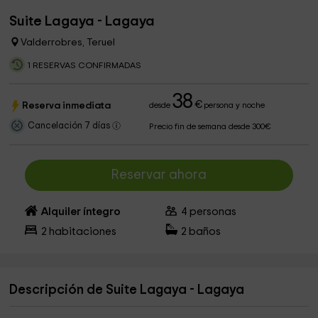
Suite Lagaya - Lagaya
Valderrobres, Teruel
1 RESERVAS CONFIRMADAS
38
€
Reserva inmediata
desde
persona y noche
Cancelación 7 días
Precio fin de semana desde 300€
Reservar ahora
Alquiler íntegro
4
personas
2
habitaciones
2
baños
Descripción de Suite Lagaya - Lagaya