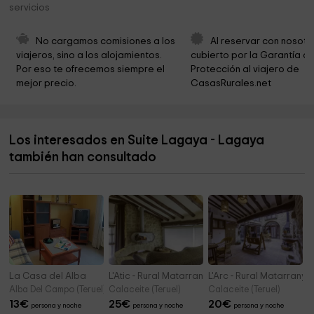
servicios
Ayuntamiento De Arnés
10,4 km
Les Roques Natura
10,5 km
No cargamos comisiones a los 
Al reservar con nosotr
viajeros, sino a los alojamientos. 
cubierto por la Garantía de
Ermita De Santa Rosa
12,0 km
Por eso te ofrecemos siempre el 
Protección al viajero de 
mejor precio.
CasasRurales.net
Parada ruta via verde Cretas- Xerta
12,9 km
Iglesia de Fórnoles
13,1 km
Los interesados en Suite Lagaya - Lagaya
Ayuntamiento de Valljunquera
13,7 km
también han consultado
Santuario De Montserrate
15,3 km
La Casa del Alba
L'Atic - Rural Matarranya
L'Arc - Rural Matarranya
Alba Del Campo (Teruel)
Calaceite (Teruel)
Calaceite (Teruel)
13
€
25
€
20
€
persona y noche
persona y noche
persona y noche