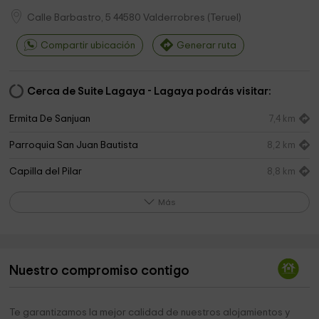
Calle Barbastro, 5
44580
Valderrobres
(
Teruel
)
Compartir ubicación
Generar ruta
Cerca de Suite Lagaya - Lagaya podrás visitar:
Ermita De Sanjuan
7,4 km
Parroquia San Juan Bautista
8,2 km
Capilla del Pilar
8,8 km
Ayuntamiento de La Freixneda
8,9 km
Más
Iglesia de Santa Maria Maggiore
9,0 km
Cementerio Medieval
9,1 km
Nuestro compromiso contigo
Ermita de Santa Madrona
9,6 km
Parròquia Santa Maria Magdalena
10,3 km
Te garantizamos la mejor calidad de nuestros alojamientos y