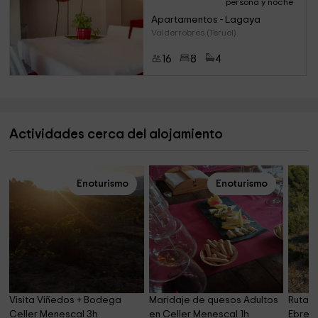
persona y noche
Apartamentos - Lagaya
Valderrobres (Teruel)
16
8
4
Actividades cerca del alojamiento
Enoturismo
Enoturismo
Visita Viñedos + Bodega 
Maridaje de quesos Adultos 
Ruta a
Celler Menescal 3h
en Celler Menescal 1h
Ebre +