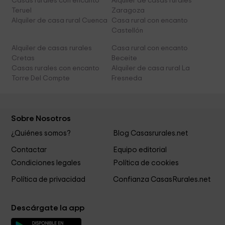
Casas rurales con encanto
Alquiler de casas rurales
Teruel
Zaragoza
Alquiler de casa rural Cuenca
Casa rural con encanto
Castellón
Alquiler de casas rurales
Casa rural con encanto
Cretas
Beceite
Casas rurales con encanto
Alquiler de casa rural La
Torre Del Compte
Fresneda
Sobre Nosotros
¿Quiénes somos?
Blog Casasrurales.net
Contactar
Equipo editorial
Condiciones legales
Política de cookies
Política de privacidad
Confianza CasasRurales.net
Descárgate la app