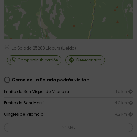
La Salada
25283
Lladurs
(
Lleida
)
Compartir ubicación
Generar ruta
Cerca de La Salada podrás visitar:
Ermita de San Miquel de Vilanova
1,6 km
Ermita de Sant Martí
4,0 km
Cingles de Vilamala
4,2 km
Iglesia de Sant Juliá
4,9 km
Más