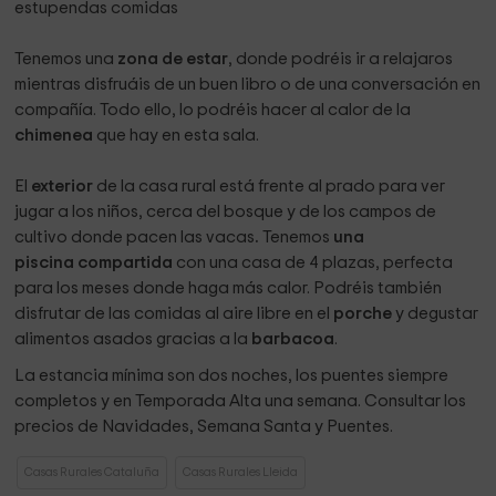
estupendas comidas
Tenemos una
zona de estar
, donde podréis ir a relajaros
mientras disfruáis de un buen libro o de una conversación en
compañía. Todo ello, lo podréis hacer al calor de la
chimenea
que hay en esta sala.
El
exterior
de la casa rural
está frente al prado para ver
jugar a los niños, cerca del bosque y de los campos de
cultivo donde pacen las vacas
.
Tenemos
una
piscina compartida
con una casa de 4 plazas, perfecta
para los meses donde haga más calor. Podréis también
disfrutar de las comidas al aire libre en el
porche
y degustar
alimentos asados gracias a la
barbacoa
.
La estancia mínima son dos noches, los puentes siempre
completos y en Temporada Alta una semana. Consultar los
precios de Navidades, Semana Santa y Puentes.
Casas Rurales Cataluña
Casas Rurales Lleida