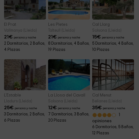
El Prat
Les Pletes
Cal Llarg
Vallmanya (Lleida)
Talteull (Lleida)
Solsona (Lleida)
21
€
21
€
15
€
persona y noche
persona y noche
persona y noche
2 Dormitorios, 2 Baños,
8 Dormitorios, 4 Baños,
5 Dormitorios, 4 Baños,
4 Plazas
19 Plazas
10 Plazas
L'Estable
La Llosa del Cavall
Cal Menut
Lladurs (Lleida)
Solsona (Lleida)
Belianes (Lleida)
25
€
12
€
35
€
persona y noche
persona y noche
persona y noche
3 Dormitorios, 2 Baños,
7 Dormitorios, 3 Baños,
1
6 Plazas
20 Plazas
opiniones
6 Dormitorios, 5 Baños,
12 Plazas