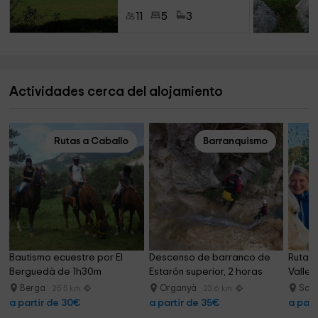
11
5
3
Actividades cerca del alojamiento
Rutas a Caballo
Barranquismo
Bautismo ecuestre por El 
Descenso de barranco de 
Ruta a
Berguedà de 1h30m
Estarón superior, 2 horas
Valle 
Berga
Organyà
Sal
25.5 km
23.6 km
a partir de 30€
a partir de 35€
a part