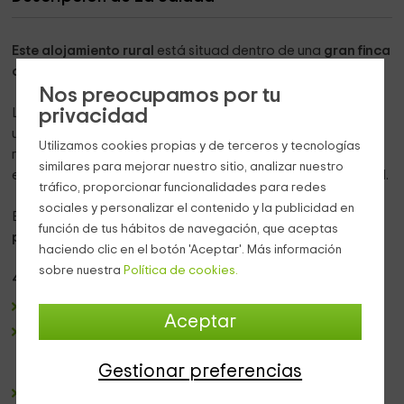
Este alojamiento
rural
está situad dentro de una
gran finca
de Lladurs,
un pueblo de
Lleida.
Nos preocupamos por tu
privacidad
La vivienda está envuelta de montañas y de naturaleza. Es
una
construcción de
piedra
típica del siglo XIX, que se ha
Utilizamos cookies propias y de terceros y tecnologías
renovado recientemente manteniendo algunos de sus
similares para mejorar nuestro sitio, analizar nuestro
elementos para no perder toda su originalidad traidicional.
tráfico, proporcionar funcionalidades para redes
sociales y personalizar el contenido y la publicidad en
El alojamiento tiene una
capacidad máxima para 8
función de tus hábitos de navegación, que aceptas
personas
y dispone de:
haciendo clic en el botón 'Aceptar'. Más información
sobre nuestra
Política de cookies.
4 habitaciones
:
2 son de matrimonio.
Aceptar
2 habitaciónes con camas individuales y capacidad
para 2 personascada una, una de ellas con baño en la
habitación
Gestionar preferencias
2 baños de uso común.