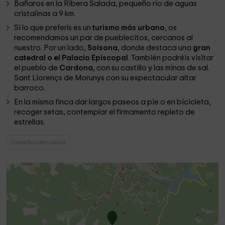
Bañaros en la Ribera Salada, pequeño rio de aguas
cristalinas a 9 km.
Si lo que preferís es un
turismo más urbano
, os
recomendamos un par de pueblecitos, cercanos al
nuestro. Por un lado,
Solsona
, donde destaca una
gran
catedral o el Palacio Episcopal
. También podréis visitar
el pueblo de
Cardona
, con su castillo y las minas de sal.
Sant Llorençs de Morunys con su espectacular altar
barroco.
En la misma finca dar largos paseos a pie o en bicicleta,
recoger setas, contemplar el firmamento repleto de
estrellas.
Casas Rurales Lladurs