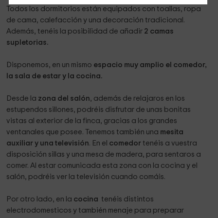
Todos los dormitorios están equipados con toallas, ropa
de cama, calefacción y una decoración tradicional.
Además, tenéis la posibilidad de añadir
2 camas
supletorias.
Disponemos, en un mismo
espacio muy amplio el comedor,
la sala de estar y la cocina.
Desde la
zona del salón
, además de relajaros en los
estupendos sillones, podréis disfrutar de unas bonitas
vistas al exterior de la finca, gracias a los grandes
ventanales que posee. Tenemos también una
mesita
auxiliar y una televisión
. En el
comedor
tenéis a vuestra
disposición sillas y una mesa de madera, para sentaros a
comer. Al estar comunicada esta zona con la cocina y el
salón, podréis ver la televisión cuando comáis.
Por otro lado, en la
cocina
tenéis distintos
electrodomesticos y también menaje para preparar