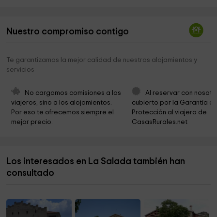
Santuari de Lord
4,9 km
Ermita de Sant Pere Màrtir
5,0 km
Nuestro compromiso contigo
Ermita de Sant Jaume
5,0 km
Ermita de Santa Maria
5,1 km
Te garantizamos la mejor calidad de nuestros alojamientos y
servicios
Roc Falco
5,1 km
Ermita de Santa Eulàlia
5,6 km
No cargamos comisiones a los 
Al reservar con nosotr
viajeros, sino a los alojamientos. 
cubierto por la Garantía de
Bolets. Merendero
5,6 km
Por eso te ofrecemos siempre el 
Protección al viajero de 
mejor precio.
CasasRurales.net
Cal Minecraft
5,9 km
Iglesia de Santa Eulália
5,9 km
Los interesados en La Salada también han
Ermita de Sant Serni del Grau
6,2 km
consultado
Ermita de Sant Jaume
6,3 km