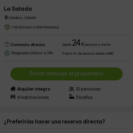
La Salada
Lladurs, Lleida
1 RESERVAS CONFIRMADAS
24
€
Contacto directo
desde
persona y noche
Respuesta inferior a 24h
Precio fin de semana desde 648€
Enviar mensaje al propietario
Alquiler íntegro
10
personas
4
habitaciones
3
baños
¿Preferirías hacer una reserva directa?