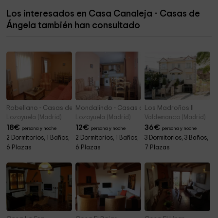
Los interesados en Casa Canaleja - Casas de
Collado Alfrecho
5,8 km
Ángela también han consultado
Cancho Gordo
5,9 km
Robellano - Casas de Ángela
Mondalindo - Casas de Ángela
Los Madroños II
Lozoyuela (Madrid)
Lozoyuela (Madrid)
Valdemanco (Madrid)
18
€
12
€
36
€
persona y noche
persona y noche
persona y noche
2 Dormitorios, 1 Baños,
2 Dormitorios, 1 Baños,
3 Dormitorios, 3 Baños,
6 Plazas
6 Plazas
7 Plazas