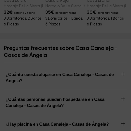
Casa La Era
Casa El Pajar
Casa El Linar
Horcajo De La Sierra (Madrid)
Horcajo De La Sierra (Madrid)
Horcajo De La Sierra (Ma
32
€
35
€
30
€
persona y noche
persona y noche
persona y noche
3 Dormitorios, 2 Baños,
3 Dormitorios, 1 Baños,
3 Dormitorios, 1 Baños,
6 Plazas
6 Plazas
6 Plazas
Preguntas frecuentes sobre Casa Canaleja -
Casas de Ángela
¿Cuánto cuesta alojarse en Casa Canaleja - Casas de
Ángela?
¿Cuántas personas pueden hospedarse en Casa
Canaleja - Casas de Ángela?
¿Hay piscina en Casa Canaleja - Casas de Ángela?