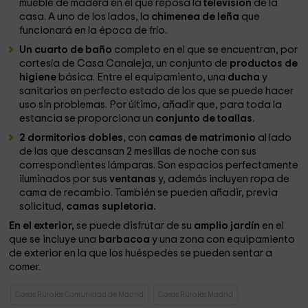
mueble de madera en el que reposa la
televisión
de la
casa. A uno de los lados, la
chimenea de leña
que
funcionará en la época de frío.
Un cuarto de baño
completo en el que se encuentran, por
cortesía de Casa Canaleja, un conjunto de
productos de
higiene
básica. Entre el equipamiento, una
ducha
y
sanitarios en perfecto estado de los que se puede hacer
uso sin problemas. Por último, añadir que, para toda la
estancia se proporciona un
conjunto de toallas
.
2 dormitorios dobles,
con
camas de matrimonio
al lado
de las que descansan 2 mesillas de noche con sus
correspondientes lámparas. Son espacios perfectamente
iluminados por sus
ventanas
y, además incluyen ropa de
cama de recambio. También se pueden añadir, previa
solicitud,
camas supletoria.
En el exterior,
se puede disfrutar de su
amplio jardín
en el
que se incluye una
barbacoa
y una zona con equipamiento
de exterior en la que los huéspedes se pueden sentar a
comer.
Casas Rurales Comunidad de Madrid
Casas Rurales Madrid