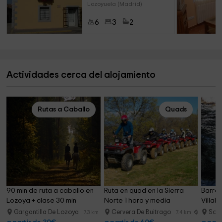
Lozoyuela (Madrid)
6
3
2
Actividades cerca del alojamiento
Rutas a Caballo
Quads
90 min de ruta a caballo en 
Ruta en quad en la Sierra 
Barran
Lozoya + clase 30 min
Norte 1 hora y media
Villab
Gargantilla De Lozoya
Cervera De Buitrago
Soto
7.3 km
7.4 km