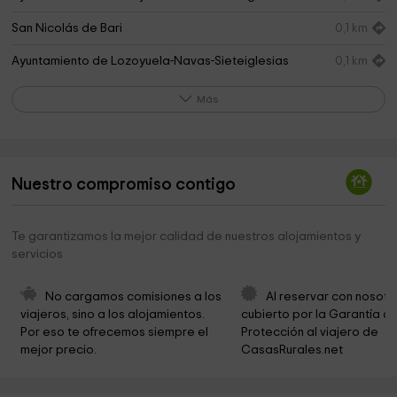
San Nicolás de Bari
0,1 km
Ayuntamiento de Lozoyuela-Navas-Sieteiglesias
0,1 km
St. Nicholas Church
0,1 km
Más
Ermita de la Soledad
0,2 km
Iglesia de Las Navas de Buitrago
2,1 km
Nuestro compromiso contigo
Necrópolis de Sieteiglesias
3,1 km
Centro de Educación Ambiental El Cuadron
4,0 km
Te garantizamos la mejor calidad de nuestros alojamientos y
servicios
Puente Romano El Berrueco
4,6 km
Parroquia Santiago Apóstol
5,1 km
No cargamos comisiones a los 
Al reservar con nosotr
viajeros, sino a los alojamientos. 
cubierto por la Garantía de
Iglesia de Manjirón
5,1 km
Por eso te ofrecemos siempre el 
Protección al viajero de 
mejor precio.
CasasRurales.net
Prados Valles
5,4 km
Cruce camino
5,7 km