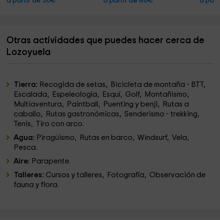
a partir de 30€
a partir de 60€
a part
Otras actividades que puedes hacer cerca de
Lozoyuela
Tierra:
Recogida de setas, Bicicleta de montaña - BTT,
Escalada, Espeleología, Esquí, Golf, Montañismo,
Multiaventura, Paintball, Puenting y benji, Rutas a
caballo, Rutas gastronómicas, Senderismo - trekking,
Tenis, Tiro con arco.
Agua:
Piragüismo, Rutas en barco, Windsurf, Vela,
Pesca.
Aire:
Parapente.
Talleres:
Cursos y talleres, Fotografía, Observación de
fauna y flora.